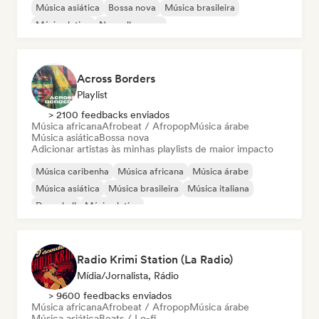
Música asiática
Bossa nova
Música brasileira
Música latina
Nouvelle scene
Across Borders
Playlist
> 2100 feedbacks enviados
Música africana
Afrobeat / Afropop
Música árabe
Música asiática
Bossa nova
Adicionar artistas às minhas playlists de maior impacto
Música caribenha
Música africana
Música árabe
Música asiática
Música brasileira
Música italiana
Dancehall
Música latina
Radio Krimi Station (La Radio)
Mídia/Jornalista, Rádio
> 9600 feedbacks enviados
Música africana
Afrobeat / Afropop
Música árabe
Música asiática
Beats / Lo-fi