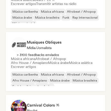
Escrever artigos
Transmitir artistas na rádio
Música caribenha
Música africana
Afrobeat / Afropop
Música árabe
Música brasileira
Funk
Rap internacional
Música oriental
Musiques Obliques
Mídia/Jornalista
> 3100 feedbacks enviados
Música africana
Afrobeat / Afropop
Afro House / Amapiano
Música árabe
Música asiática
Escrever artigos
Música caribenha
Música africana
Afrobeat / Afropop
Afro House / Amapiano
Música árabe
Música brasileira
Funk brasileiro
Jazz fusion
Carnival Colors 🪅
Playlist