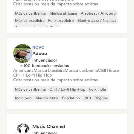
Criar posts ou reels de impacto sobre artistas
Música caribenha
Música africana
Afrobeat / Afropop
Música brasileira
Funk brasileiro
Electro Jazz / Nu Jazz
Jazz experimental
Funk
NOVO
Adobo
Influenciador
< 100 feedbacks enviados
Americana
Música brasileira
Música caribenha
Chill House
Chill / Lo-fi Hip-Hop
Criar posts ou reels de impacto sobre artistas
Música caribenha
Chill / Lo-fi Hip-Hop
Folk indie
Indie pop
Música latina
Pop latino
R&B
Reggae
Music Channel
Influenciador