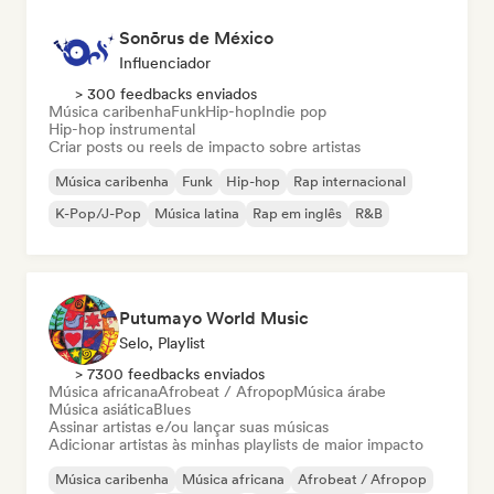
Sonōrus de México
Influenciador
> 300 feedbacks enviados
Música caribenha
Funk
Hip-hop
Indie pop
Hip-hop instrumental
Criar posts ou reels de impacto sobre artistas
Música caribenha
Funk
Hip-hop
Rap internacional
K-Pop/J-Pop
Música latina
Rap em inglês
R&B
Putumayo World Music
Selo, Playlist
> 7300 feedbacks enviados
Música africana
Afrobeat / Afropop
Música árabe
Música asiática
Blues
Assinar artistas e/ou lançar suas músicas
Adicionar artistas às minhas playlists de maior impacto
Música caribenha
Música africana
Afrobeat / Afropop