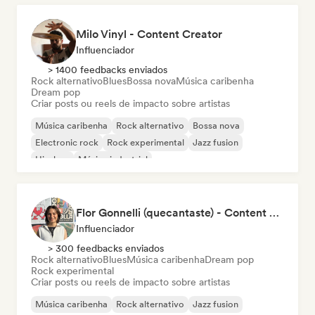
Milo Vinyl - Content Creator
Influenciador
> 1400 feedbacks enviados
Rock alternativo
Blues
Bossa nova
Música caribenha
Dream pop
Criar posts ou reels de impacto sobre artistas
Música caribenha
Rock alternativo
Bossa nova
Electronic rock
Rock experimental
Jazz fusion
Hip-hop
Música industrial
Flor Gonnelli (quecantaste) - Content Creator
Influenciador
> 300 feedbacks enviados
Rock alternativo
Blues
Música caribenha
Dream pop
Rock experimental
Criar posts ou reels de impacto sobre artistas
Música caribenha
Rock alternativo
Jazz fusion