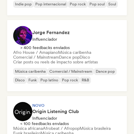
Indie pop
Pop internacional
Pop rock
Pop soul
Soul
Jorge Fernandez
Influenciador
> 400 feedbacks enviados
Afro House / Amapiano
Música caribenha
Comercial / Mainstream
Dance pop
Disco
Criar posts ou reels de impacto sobre artistas
Música caribenha
Comercial / Mainstream
Dance pop
Disco
Funk
Pop latino
Pop rock
R&B
NOVO
Origin Listening Club
Influenciador
< 100 feedbacks enviados
Música africana
Afrobeat / Afropop
Música brasileira
Funk brasileiro
Música caribenha