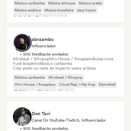
Música caribenha
Música africana
Música árabe
Música asiática
Música brasileira
Jazz fusion
Indie India
Pop internacional
abraambc
Influenciador
> 500 feedbacks enviados
Afrobeat / Afropop
Afro House / Amapiano
Bossa nova
Funk brasileiro
Música caribenha
Criar posts ou reels de impacto sobre artistas
Música caribenha
Afrobeat / Afropop
Afro House / Amapiano
Cloud Rap / Hip Hop
Dancehall
Drill/Jersey
Eletrônica
Hip-hop
Don Tavi
Canal Do YouTube/Twitch, Influenciador
> 900 feedbacks enviados