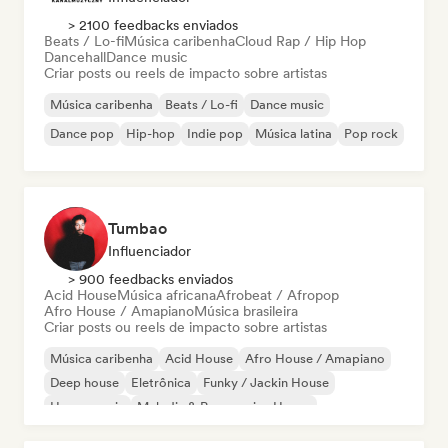
> 2100 feedbacks enviados
Beats / Lo-fi
Música caribenha
Cloud Rap / Hip Hop
Dancehall
Dance music
Criar posts ou reels de impacto sobre artistas
Música caribenha
Beats / Lo-fi
Dance music
Dance pop
Hip-hop
Indie pop
Música latina
Pop rock
Tumbao
Influenciador
> 900 feedbacks enviados
Acid House
Música africana
Afrobeat / Afropop
Afro House / Amapiano
Música brasileira
Criar posts ou reels de impacto sobre artistas
Música caribenha
Acid House
Afro House / Amapiano
Deep house
Eletrônica
Funky / Jackin House
House music
Melodic & Progressive House