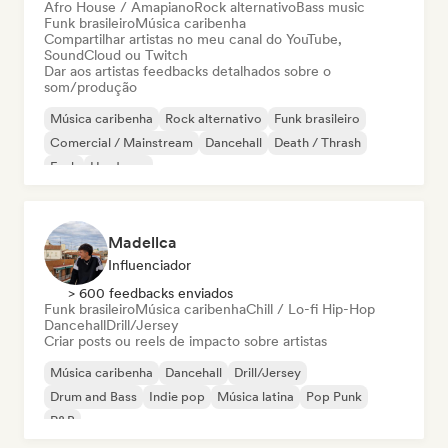
Afro House / Amapiano
Rock alternativo
Bass music
Funk brasileiro
Música caribenha
Compartilhar artistas no meu canal do YouTube,
SoundCloud ou Twitch
Dar aos artistas feedbacks detalhados sobre o
som/produção
Música caribenha
Rock alternativo
Funk brasileiro
Comercial / Mainstream
Dancehall
Death / Thrash
Funk
Hardcore
Madellca
Influenciador
> 600 feedbacks enviados
Funk brasileiro
Música caribenha
Chill / Lo-fi Hip-Hop
Dancehall
Drill/Jersey
Criar posts ou reels de impacto sobre artistas
Música caribenha
Dancehall
Drill/Jersey
Drum and Bass
Indie pop
Música latina
Pop Punk
R&B