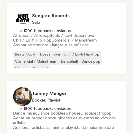
Sungate Records
Selo
> 1300 feedbacks enviados
Afrobeat / Afropop
Beats / Lo-fi
Bossa nova
Chill / Lo-fi Hip-Hop
Comercial / Mainstream
Assinar artistas e/ou lançar suas músicas
Beats / Lo-fi
Bossa nova
Chill / Lo-fi Hip-Hop
Comercial / Mainstream
Dancehall
Dance pop
Hip-hop
Pop soul
Tommy Menger
Booker, Playlist
> 1800 feedbacks enviados
Dance music
Dance pop
Deep house
Disco
Electropop
Achar ou propor oportunidades de eventos ao vivo aos
artistas
Adicionar artistas às minhas playlists de maior impacto