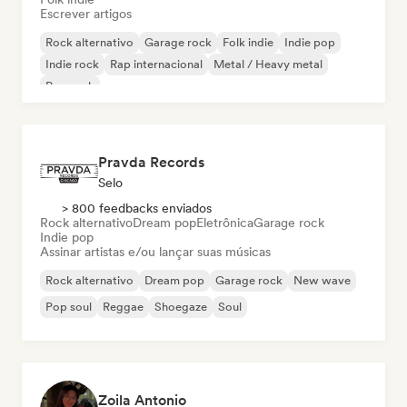
Escrever artigos
Rock alternativo
Garage rock
Folk indie
Indie pop
Indie rock
Rap internacional
Metal / Heavy metal
Pop rock
Pravda Records
Selo
> 800 feedbacks enviados
Rock alternativo
Dream pop
Eletrônica
Garage rock
Indie pop
Assinar artistas e/ou lançar suas músicas
Rock alternativo
Dream pop
Garage rock
New wave
Pop soul
Reggae
Shoegaze
Soul
Zoila Antonio