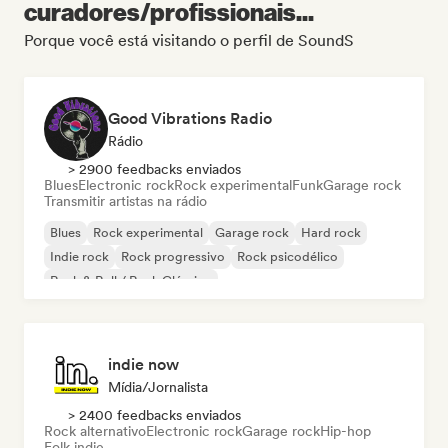
curadores/profissionais...
Porque você está visitando o perfil de SoundS
Good Vibrations Radio
Rádio
> 2900 feedbacks enviados
Blues
Electronic rock
Rock experimental
Funk
Garage rock
Transmitir artistas na rádio
Blues
Rock experimental
Garage rock
Hard rock
Indie rock
Rock progressivo
Rock psicodélico
Rock & Roll / Rock Clássico
indie now
Mídia/Jornalista
> 2400 feedbacks enviados
Rock alternativo
Electronic rock
Garage rock
Hip-hop
Folk indie