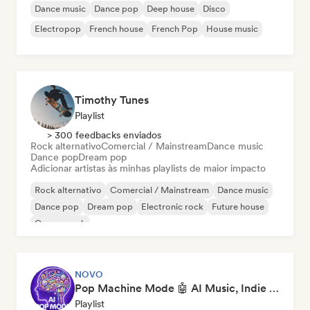
Dance music
Dance pop
Deep house
Disco
Electropop
French house
French Pop
House music
Timothy Tunes
Playlist
> 300 feedbacks enviados
Rock alternativo
Comercial / Mainstream
Dance music
Dance pop
Dream pop
Adicionar artistas às minhas playlists de maior impacto
Rock alternativo
Comercial / Mainstream
Dance music
Dance pop
Dream pop
Electronic rock
Future house
Garage rock
NOVO
Pop Machine Mode 🤖 AI Music, Indie Pop & Dream Pop
Playlist