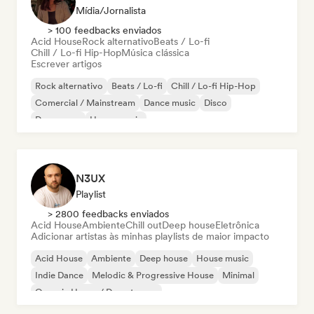
Mídia/Jornalista
> 100 feedbacks enviados
Acid House
Rock alternativo
Beats / Lo-fi
Chill / Lo-fi Hip-Hop
Música clássica
Escrever artigos
Rock alternativo
Beats / Lo-fi
Chill / Lo-fi Hip-Hop
Comercial / Mainstream
Dance music
Disco
Dream pop
House music
N3UX
Playlist
> 2800 feedbacks enviados
Acid House
Ambiente
Chill out
Deep house
Eletrônica
Adicionar artistas às minhas playlists de maior impacto
Acid House
Ambiente
Deep house
House music
Indie Dance
Melodic & Progressive House
Minimal
Organic House / Downtempo