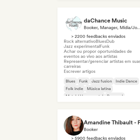
daChance Music
Booker, Manager, Mídia/J
> 2200 feedbacks enviados
Rock alternativo
Blues
Dub
Jazz experimental
Funk
Achar ou propor oportunidades de
eventos ao vivo aos artistas
Representar/gerenciar artistas em sua
carreiras
Escrever artigos
Blues
Funk
Jazz fusion
Indie Dance
Folk indie
Música latina
Metal / Heavy metal
Pop soul
Booker
> 5900 feedbacks enviados