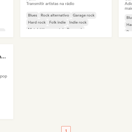
Transmitir artistas na rádio
Adic
mai
Blues
Rock alternativo
Garage rock
Blu
Hard rock
Folk indie
Indie rock
Ha
Metal / Heavy metal
Pop rock
co
Ro
Carla Margarita - Content Creator
 pop
1