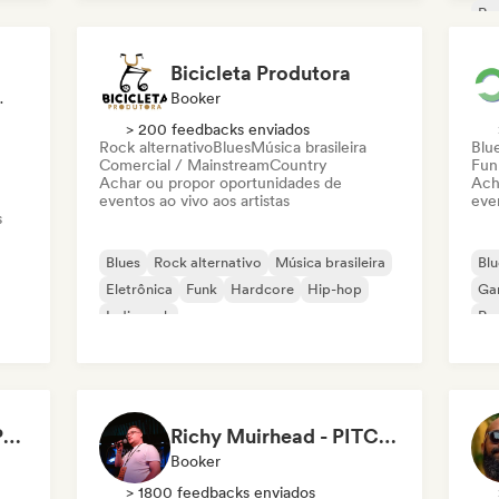
Música clássica
Roc
Bicicleta Produtora
ornalista
Booker
> 200 feedbacks enviados
Rock alternativo
Blues
Música brasileira
Blu
Comercial / Mainstream
Country
Fun
Achar ou propor oportunidades de
Ach
eventos ao vivo aos artistas
even
s
Blues
Rock alternativo
Música brasileira
Blu
Eletrônica
Funk
Hardcore
Hip-hop
Ga
Indie rock
Po
Amandine Thibault - Programmation Concerts SMAC IDF, Booking, Management
Richy Muirhead - PITCH Scotland | Scottish Alternative Music Awards (SAMA)
Booker
> 1800 feedbacks enviados