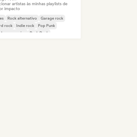
ionar artistas às minhas playlists de
or impacto
es
Rock alternativo
Garage rock
rd rock
Indie rock
Pop Punk
ck progressivo
Punk Rock