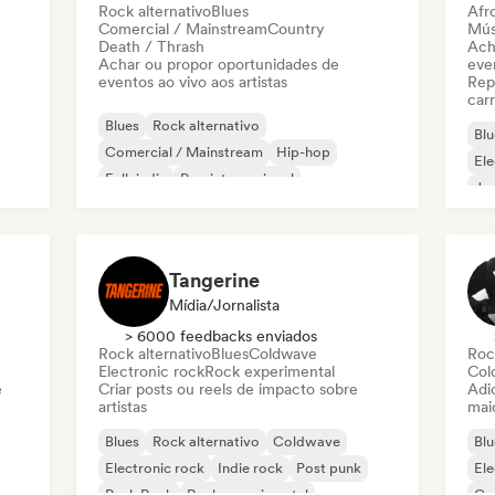
Rock alternativo
Blues
Afr
Comercial / Mainstream
Country
Músi
Death / Thrash
Ach
Achar ou propor oportunidades de
even
eventos ao vivo aos artistas
Rep
carr
Blues
Rock alternativo
Blu
Comercial / Mainstream
Hip-hop
Ele
Folk indie
Pop internacional
Jaz
Rap internacional
Jazz moderno
Tangerine
Mídia/Jornalista
> 6000 feedbacks enviados
Rock alternativo
Blues
Coldwave
Roc
Electronic rock
Rock experimental
Col
e
Criar posts ou reels de impacto sobre
Adic
artistas
mai
Blues
Rock alternativo
Coldwave
Blu
Electronic rock
Indie rock
Post punk
Ele
Punk Rock
Rock experimental
Ga