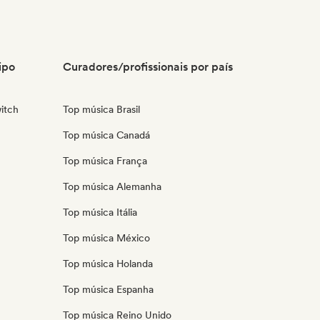
ipo
Curadores/profissionais por país
itch
Top música Brasil
Top música Canadá
Top música França
Top música Alemanha
Top música Itália
Top música México
Top música Holanda
Top música Espanha
Top música Reino Unido