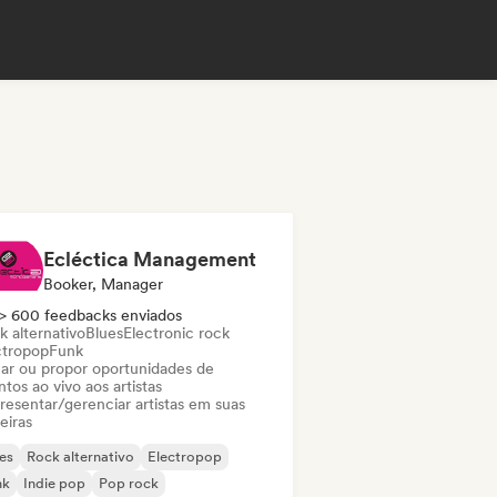
Ecléctica Management
Booker, Manager
> 600 feedbacks enviados
k alternativo
Blues
Electronic rock
ctropop
Funk
ar ou propor oportunidades de
tos ao vivo aos artistas
resentar/gerenciar artistas em suas
eiras
es
Rock alternativo
Electropop
nk
Indie pop
Pop rock