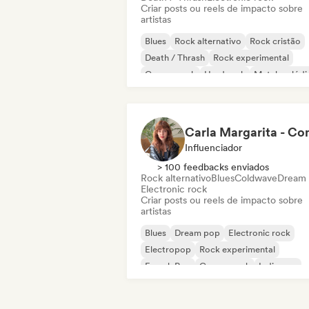
Criar posts ou reels de impacto sobre
artistas
Blues
Rock alternativo
Rock cristão
Death / Thrash
Rock experimental
Garage rock
Hard rock
Metal melódi
Influenciador
> 100 feedbacks enviados
Rock alternativo
Blues
Coldwave
Dream
Electronic rock
Criar posts ou reels de impacto sobre
artistas
Blues
Dream pop
Electronic rock
Electropop
Rock experimental
French Pop
Garage rock
Indie pop