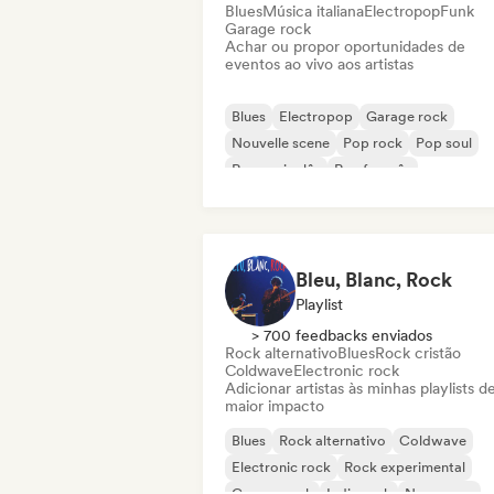
Blues
Música italiana
Electropop
Funk
Garage rock
Achar ou propor oportunidades de
eventos ao vivo aos artistas
Blues
Electropop
Garage rock
Nouvelle scene
Pop rock
Pop soul
Rap em inglês
Rap francês
Bleu, Blanc, Rock
Playlist
> 700 feedbacks enviados
Rock alternativo
Blues
Rock cristão
Coldwave
Electronic rock
Adicionar artistas às minhas playlists d
maior impacto
Blues
Rock alternativo
Coldwave
Electronic rock
Rock experimental
Garage rock
Indie rock
New wave