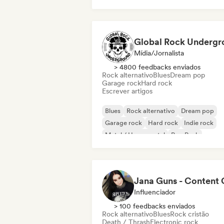
Mídia/Jornalista
> 4800 feedbacks enviados
Rock alternativo
Blues
Dream pop
Garage rock
Hard rock
Escrever artigos
Blues
Rock alternativo
Dream pop
Garage rock
Hard rock
Indie rock
Metal / Heavy metal
Pop Punk
Influenciador
> 100 feedbacks enviados
Rock alternativo
Blues
Rock cristão
Death / Thrash
Electronic rock