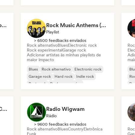
Global Rock Underground
Rock Music Anthems (MonkeyPlaylists)
Playlist
> 6500 feedbacks enviados
Rock alternativo
Blues
Electronic rock
Roc
Rock experimental
Garage rock
Ele
Adicionar artistas às minhas playlists de
Adic
maior impacto
mai
Blues
Rock alternativo
Electronic rock
Blu
Garage rock
Hard rock
Indie rock
Ro
Post punk
Rock progressivo
Pos
Jana Guns - Content Creator
Radio Wigwam
Rádio
> 9600 feedbacks enviados
Rock alternativo
Blues
Country
Eletrônica
Roc
Funk
Gar