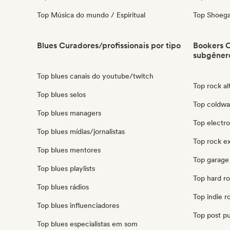
Top Música do mundo / Espiritual
Top Shoeg
Blues Curadores/profissionais por tipo
Bookers C
subgêner
Top blues canais do youtube/twitch
Top rock al
Top blues selos
Top coldwa
Top blues managers
Top electr
Top blues mídias/jornalistas
Top rock e
Top blues mentores
Top garage
Top blues playlists
Top hard r
Top blues rádios
Top indie r
Top blues influenciadores
Top post p
Top blues especialistas em som