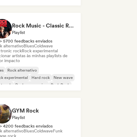
Rock Music - Classic Rock - Modern Rock
Playlist
> 5700 feedbacks enviados
k alternativo
Blues
Coldwave
ctronic rock
Rock experimental
ionar artistas às minhas playlists de
or impacto
es
Rock alternativo
ck experimental
Hard rock
New wave
t rock
Rock progressivo
Punk Rock
GYM Rock
Playlist
> 4200 feedbacks enviados
k alternativo
Blues
Coldwave
Funk
age rock