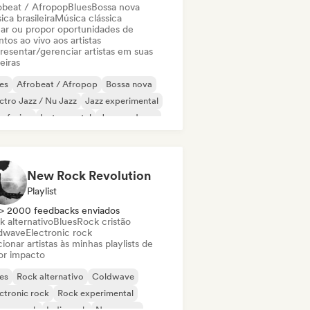
obeat / Afropop
Blues
Bossa nova
ca brasileira
Música clássica
ar ou propor oportunidades de
tos ao vivo aos artistas
resentar/gerenciar artistas em suas
eiras
es
Afrobeat / Afropop
Bossa nova
ctro Jazz / Nu Jazz
Jazz experimental
z fusion
Instrumental
Jazz moderno
New Rock Revolution
Playlist
> 2000 feedbacks enviados
k alternativo
Blues
Rock cristão
dwave
Electronic rock
ionar artistas às minhas playlists de
or impacto
es
Rock alternativo
Coldwave
ctronic rock
Rock experimental
rage rock
Indie rock
New wave