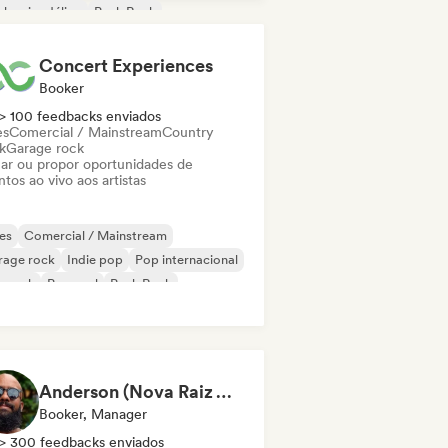
k psicodélico
Punk Rock
Concert Experiences
Booker
> 100 feedbacks enviados
es
Comercial / Mainstream
Country
k
Garage rock
ar ou propor oportunidades de
tos ao vivo aos artistas
es
Comercial / Mainstream
rage rock
Indie pop
Pop internacional
p rock
Pop soul
Punk Rock
Anderson (Nova Raiz Agência)
Booker, Manager
> 300 feedbacks enviados