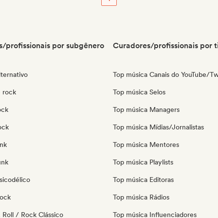
/profissionais por subgênero
Curadores/profissionais por t
ternativo
Top música Canais do YouTube/Tw
 rock
Top música Selos
ock
Top música Managers
ock
Top música Mídias/Jornalistas
nk
Top música Mentores
unk
Top música Playlists
sicodélico
Top música Editoras
Rock
Top música Rádios
Roll / Rock Clássico
Top música Influenciadores