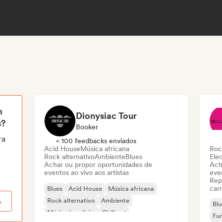
m
Dionysiac Tour
s?
Booker
ra
< 100 feedbacks enviados
Acid House
Música africana
Roc
Rock alternativo
Ambiente
Blues
Ele
Achar ou propor oportunidades de
Ach
eventos ao vivo aos artistas
even
Rep
carr
Blues
Acid House
Música africana
Rock alternativo
Ambiente
o
Blu
Música brasileira
Chill out
Fu