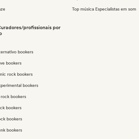
aze
Top música Especialistas em som
uradores/profissionais por
o
ternativo bookers
ve bookers
onic rock bookers
xperimental bookers
 rock bookers
ock bookers
ock bookers
unk bookers