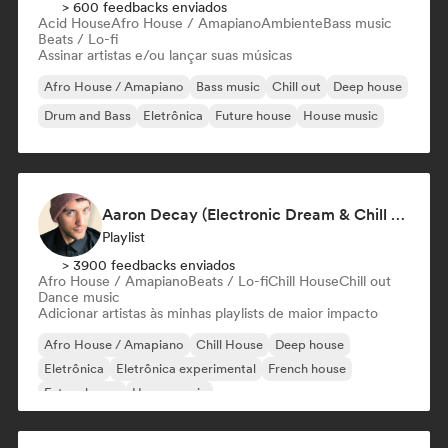
> 600 feedbacks enviados
Acid House
Afro House / Amapiano
Ambiente
Bass music
Beats / Lo-fi
Assinar artistas e/ou lançar suas músicas
Afro House / Amapiano
Bass music
Chill out
Deep house
Drum and Bass
Eletrônica
Future house
House music
Aaron Decay (Electronic Dream & Chill Electronic Dream playlists)
Playlist
> 3900 feedbacks enviados
Afro House / Amapiano
Beats / Lo-fi
Chill House
Chill out
Dance music
Adicionar artistas às minhas playlists de maior impacto
Afro House / Amapiano
Chill House
Deep house
Eletrônica
Eletrônica experimental
French house
Future house
House music