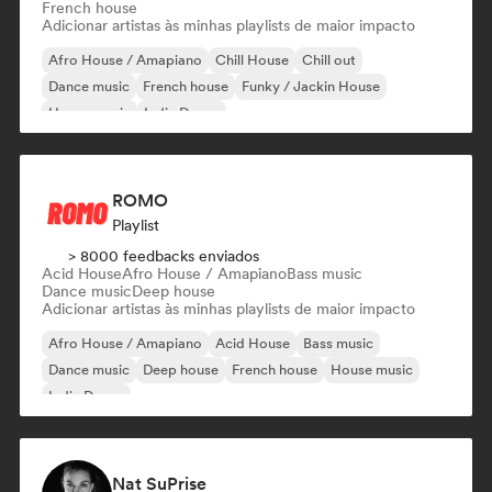
French house
Adicionar artistas às minhas playlists de maior impacto
Afro House / Amapiano
Chill House
Chill out
Dance music
French house
Funky / Jackin House
House music
Indie Dance
ROMO
Playlist
> 8000 feedbacks enviados
Acid House
Afro House / Amapiano
Bass music
Dance music
Deep house
Adicionar artistas às minhas playlists de maior impacto
Afro House / Amapiano
Acid House
Bass music
Dance music
Deep house
French house
House music
Indie Dance
Nat SuPrise