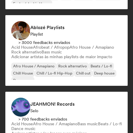
Funky / Jackin House
Ablozé Playlists
Playlist
> 3000 feedbacks enviados
Acid House
Afrobeat / Afropop
Afro House / Amapiano
Rock alternativo
Bass music
Adicionar artistas às minhas playlists de maior impacto
Afro House / Amapiano
Rock alternativo
Beats / Lo-fi
Chill House
Chill / Lo-fi Hip-Hop
Chill out
Deep house
Dream pop
JEAHMON! Records
Selo
> 700 feedbacks enviados
Acid House
Afro House / Amapiano
Bass music
Beats / Lo-fi
Dance music