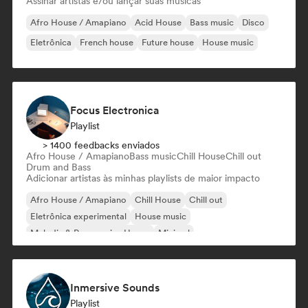
Assinar artistas e/ou lançar suas músicas
Afro House / Amapiano
Acid House
Bass music
Disco
Eletrônica
French house
Future house
House music
Focus Electronica
Playlist
> 1400 feedbacks enviados
Afro House / Amapiano
Bass music
Chill House
Chill out
Drum and Bass
Adicionar artistas às minhas playlists de maior impacto
Afro House / Amapiano
Chill House
Chill out
Eletrônica experimental
House music
Melodic & Progressive House
Minimal
Organic House / Downtempo
Inmersive Sounds
Playlist