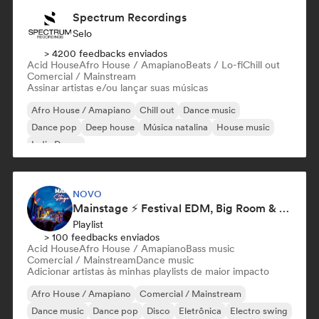
Spectrum Recordings
Selo
> 4200 feedbacks enviados
Acid House
Afro House / Amapiano
Beats / Lo-fi
Chill out
Comercial / Mainstream
Assinar artistas e/ou lançar suas músicas
Afro House / Amapiano
Chill out
Dance music
Dance pop
Deep house
Música natalina
House music
Indie Dance
NOVO
Mainstage ⚡ Festival EDM, Big Room & House Anthems
Playlist
> 100 feedbacks enviados
Acid House
Afro House / Amapiano
Bass music
Comercial / Mainstream
Dance music
Adicionar artistas às minhas playlists de maior impacto
Afro House / Amapiano
Comercial / Mainstream
Dance music
Dance pop
Disco
Eletrônica
Electro swing