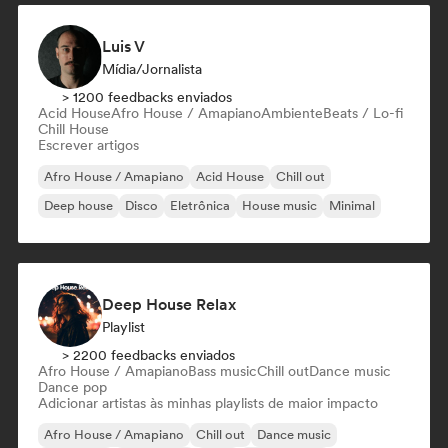
Luis V
Mídia/Jornalista
> 1200 feedbacks enviados
Acid House
Afro House / Amapiano
Ambiente
Beats / Lo-fi
Chill House
Escrever artigos
Afro House / Amapiano
Acid House
Chill out
Deep house
Disco
Eletrônica
House music
Minimal
Deep House Relax
Playlist
> 2200 feedbacks enviados
Afro House / Amapiano
Bass music
Chill out
Dance music
Dance pop
Adicionar artistas às minhas playlists de maior impacto
Afro House / Amapiano
Chill out
Dance music