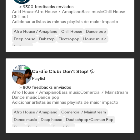
> 9300 feedbacks enviados
Acid House
Afro House / Amapiano
Bass music
Chill House
Chill out
Adicionar artistas às minhas playlists de maior impacto
Afro House / Amapiano
Chill House
Dance pop
Deep house
Dubstep
Electropop
House music
Indie pop
Cardio Club: Don't Stop! 💦
Playlist
> 800 feedbacks enviados
Afro House / Amapiano
Bass music
Comercial / Mainstream
Dance music
Dance pop
Adicionar artistas às minhas playlists de maior impacto
Afro House / Amapiano
Comercial / Mainstream
Dance music
Deep house
Deutschpop/German Pop
Disco
Electropop
French Pop