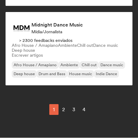
Melodic & Progressive House
Midnight Dance Music
Mídia/Jornalista
> 2300 feedbacks enviados
Afro House / Amapiano
Ambiente
Chill out
Dance music
Deep house
Escrever artigos
Afro House / Amapiano
Ambiente
Chill out
Dance music
Deep house
Drum and Bass
House music
Indie Dance
1
2
3
4