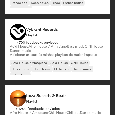
Dance pop
Deep house
Disco
French house
House music
Vybrant Records
Playlist
> 700 feedbacks enviados
Acid House
Afro House / Amapiano
Bass music
Chill House
Dance music
Adicionar artistas às minhas playlists de maior impacto
Afro House / Amapiano
Acid House
Chill House
Dance music
Deep house
Eletrônica
House music
Indie Dance
Ibiza Sunsets & Beats
Playlist
> 1200 feedbacks enviados
Afro House / Amapiano
Chill House
Chill out
Dance music