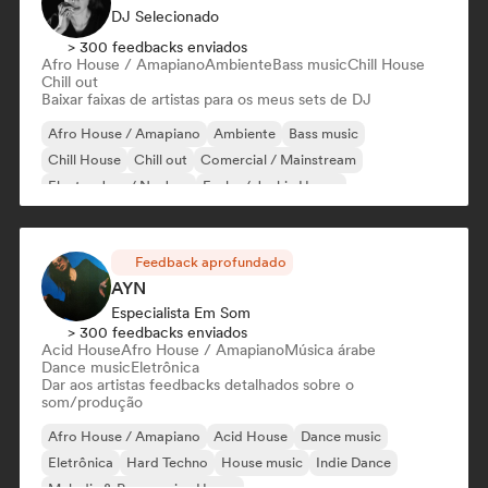
DJ Selecionado
> 300 feedbacks enviados
Afro House / Amapiano
Ambiente
Bass music
Chill House
Chill out
Baixar faixas de artistas para os meus sets de DJ
Afro House / Amapiano
Ambiente
Bass music
Chill House
Chill out
Comercial / Mainstream
Electro Jazz / Nu Jazz
Funky / Jackin House
Feedback aprofundado
AYN
Especialista Em Som
> 300 feedbacks enviados
Acid House
Afro House / Amapiano
Música árabe
Dance music
Eletrônica
Dar aos artistas feedbacks detalhados sobre o
som/produção
Afro House / Amapiano
Acid House
Dance music
Eletrônica
Hard Techno
House music
Indie Dance