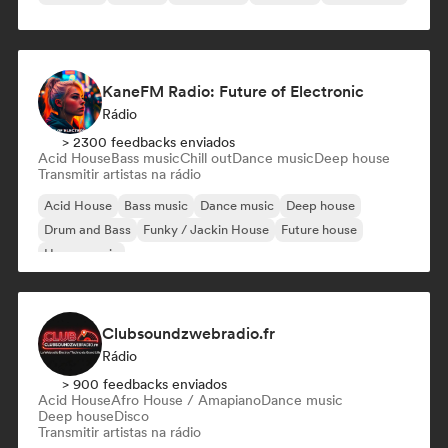
KaneFM Radio: Future of Electronic
Rádio
> 2300 feedbacks enviados
Acid House
Bass music
Chill out
Dance music
Deep house
Transmitir artistas na rádio
Acid House
Bass music
Dance music
Deep house
Drum and Bass
Funky / Jackin House
Future house
House music
Clubsoundzwebradio.fr
Rádio
> 900 feedbacks enviados
Acid House
Afro House / Amapiano
Dance music
Deep house
Disco
Transmitir artistas na rádio