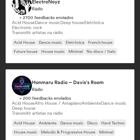
ElectroNoyz
Rádio
> 2700 feedbacks enviados
Acid House
Dance music
Deep house
Eletrônica
Electronic rock
Transmitir artistas na rádio
Acid House
Dance music
Eletrônica
French house
Future house
House music
Minimal
Nu-disco / Italo
Honmaru Radio – Davis’s Room
Rádio
> 200 feedbacks enviados
Acid House
Afro House / Amapiano
Ambiente
Dance music
Deep house
Transmitir artistas na rádio
Acid House
Ambiente
Dance music
Disco
Hard Techno
House music
Melodic & Progressive House
Minimal