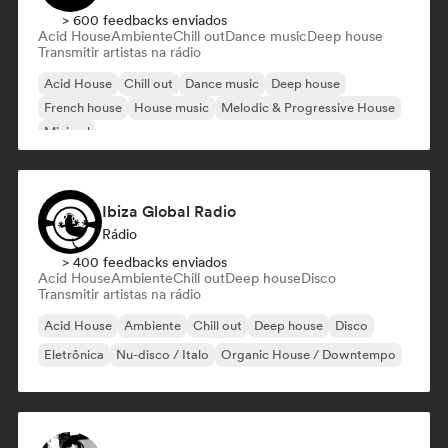
> 600 feedbacks enviados
Acid House
Ambiente
Chill out
Dance music
Deep house
Transmitir artistas na rádio
Acid House
Chill out
Dance music
Deep house
French house
House music
Melodic & Progressive House
Minimal
Ibiza Global Radio
Rádio
> 400 feedbacks enviados
Acid House
Ambiente
Chill out
Deep house
Disco
Transmitir artistas na rádio
Acid House
Ambiente
Chill out
Deep house
Disco
Eletrônica
Nu-disco / Italo
Organic House / Downtempo