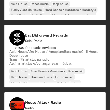
Acid House
Dance music
Deep house
Funky / Jackin House
Hard Dance / Hardcore / Hardstyle
Hard Techno
Indie Dance
Melodic & Progressive House
Back&Forward Records
Selo, Rádio
> 900 feedbacks enviados
Acid House
Afro House / Amapiano
Bass music
Chill House
Deep house
Transmitir artistas na rádio
Assinar artistas e/ou lançar suas músicas
Acid House
Afro House / Amapiano
Bass music
Deep house
Drum and Bass
House music
Melodic & Progressive House
Melodic Techno
House Attack Radio
Rádio