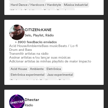
Hard Dance / Hardcore / Hardstyle
Música industrial
Minimal
Tech House
Techno
Deep house
CITIZEN:KANE
Selo, Playlist, Rádio
> 3900 feedbacks enviados
Acid House
Ambiente
Bass music
Beats / Lo-fi
Drum and Bass
Transmitir artistas na rádio
Assinar artistas e/ou lançar suas músicas
Adicionar artistas às minhas playlists de maior impacto
Acid House
Ambiente
Eletrônica
Eletrônica experimental
Jazz experimental
Rock experimental
Synthwave
Techno
Dhectar
Rádio