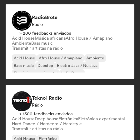
RadioBrote
Rádio
> 200 feedbacks enviados
Acid House
Música africana
Afro House / Amapiano
Ambiente
Bass music
Transmitir artistas na rádio
Acid House
Afro House / Amapiano
Ambiente
Bass music
Dubstep
Electro Jazz / Nu Jazz
Eletrônica experimental
Indie Dance
Tekno1 Radio
Rádio
> 1300 feedbacks enviados
Acid House
Deep house
Eletrônica
Eletrônica experimental
Hard Dance / Hardcore / Hardstyle
Transmitir artistas na rádio
Acid House
Eletrônica