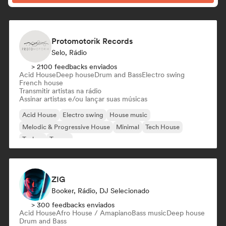
Protomotorik Records
Selo, Rádio
> 2100 feedbacks enviados
Acid House
Deep house
Drum and Bass
Electro swing
French house
Transmitir artistas na rádio
Assinar artistas e/ou lançar suas músicas
Acid House
Electro swing
House music
Melodic & Progressive House
Minimal
Tech House
Techno
Trance
ZIG
Booker, Rádio, DJ Selecionado
> 300 feedbacks enviados
Acid House
Afro House / Amapiano
Bass music
Deep house
Drum and Bass