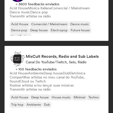
> 3600 feedbacks enviados
Acid House
Música italiana
Comercial / Mainstream
Dance music
Dance pop
Transmitir artistas na rádio
Acid House
Comercial / Mainstream
Dance music
Dance pop
Deep house
Electropop
Future house
Hard Techno
MixCult Records, Radio and Sub Labels
Canal Do YouTube/Twitch, Selo, Rádio
> 100 feedbacks enviados
Acid House
Ambiente
Deep house
Dub
Eletrônica
Compartilhar artistas no meu canal do YouTube,
SoundCloud ou Twitch
Assinar artistas e/ou lançar suas músicas
Transmitir artistas na rádio
Acid House
Deep house
House music
Minimal
Techno
Trip hop
Ambiente
Dub