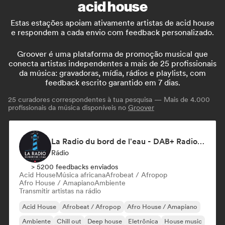
acid house
Estas estações apoiam ativamente artistas de acid house
e respondem a cada envio com feedback personalizado.
Groover é uma plataforma de promoção musical que
conecta artistas independentes a mais de 25 profissionais
da música: gravadoras, mídia, rádios e playlists, com
feedback escrito garantido em 7 dias.
25
curadores correspondentes à tua pesquisa — Mais de 4.000
profissionais da música disponíveis no
Groover
La Radio du bord de l'eau - DAB+ Radio Station (Switzerland)
Rádio
> 5200 feedbacks enviados
Acid House
Música africana
Afrobeat / Afropop
Afro House / Amapiano
Ambiente
Transmitir artistas na rádio
Acid House
Afrobeat / Afropop
Afro House / Amapiano
Ambiente
Chill out
Deep house
Eletrônica
House music