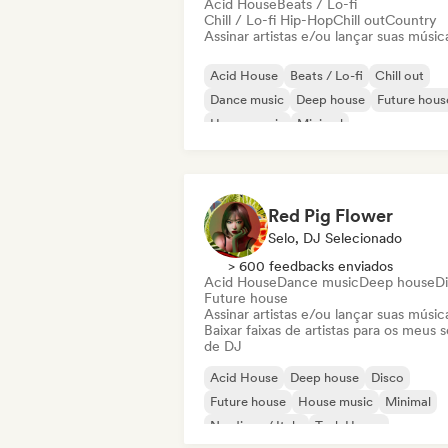
Acid House
Beats / Lo-fi
Chill / Lo-fi Hip-Hop
Chill out
Country
Assinar artistas e/ou lançar suas músic
Acid House
Beats / Lo-fi
Chill out
Dance music
Deep house
Future hous
House music
Minimal
Red Pig Flower
Selo, DJ Selecionado
> 600 feedbacks enviados
Acid House
Dance music
Deep house
D
Future house
Assinar artistas e/ou lançar suas músic
Baixar faixas de artistas para os meus s
de DJ
Acid House
Deep house
Disco
Future house
House music
Minimal
Nu-disco / Italo
Tech House