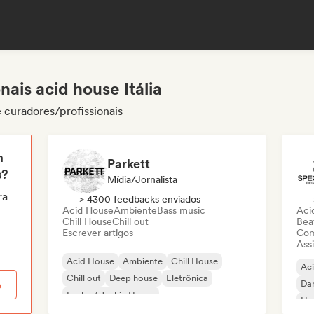
ais acid house Itália
e curadores/profissionais
m
Parkett
s?
Mídia/Jornalista
ra
> 4300 feedbacks enviados
Acid House
Ambiente
Bass music
Aci
Chill House
Chill out
Beat
Escrever artigos
Com
Assi
Acid House
Ambiente
Chill House
Ac
Chill out
Deep house
Eletrônica
Da
o
Funky / Jackin House
Ho
Hard Dance / Hardcore / Hardstyle