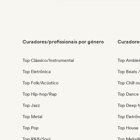
Curadores/profissionais por género
Curadores
Top Clássico/Instrumental
Top Ambie
Top Eletrônica
Top Beats /
Top Folk/Acústico
Top Chill o
Top Hip-hop/Rap
Top Dance
Top Jazz
Top Deep 
Top Metal
Top Eletrôn
Top Pop
Top House 
Top R&B/Soul
Top Melodi