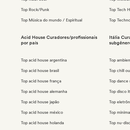
Top Rock/Punk
Top Tech 
Top Música do mundo / Espiritual
Top Techn
Acid House Curadores/profissionais
Itália Cu
por país
subgêner
Top acid house argentina
Top ambient
Top acid house brasil
Top chill out
Top acid house frança
Top dance m
Top acid house alemanha
Top disco it
Top acid house japão
Top eletrôni
Top acid house méxico
Top minimal 
Top acid house holanda
Top nu-disco