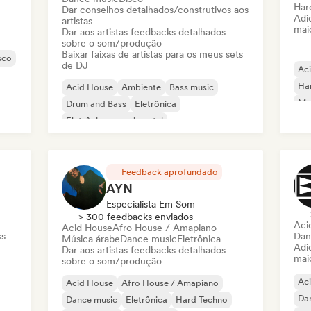
Har
Dar conselhos detalhados/construtivos aos
Adic
artistas
mai
Dar aos artistas feedbacks detalhados
sobre o som/produção
Baixar faixas de artistas para os meus sets
sco
de DJ
Ac
Ha
Acid House
Ambiente
Bass music
Mel
Drum and Bass
Eletrônica
Dr
Eletrônica experimental
Har
Música para filmes
Música industrial
Feedback aprofundado
AYN
Especialista Em Som
> 300 feedbacks enviados
Aci
Acid House
Afro House / Amapiano
ss
Dan
Música árabe
Dance music
Eletrônica
Adic
Dar aos artistas feedbacks detalhados
mai
sobre o som/produção
Ac
Acid House
Afro House / Amapiano
Da
Dance music
Eletrônica
Hard Techno