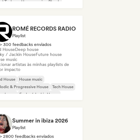
rd Techno
House music
Phonk
ROMÉ RECORDS RADIO
Playlist
> 300 feedbacks enviados
d House
Deep house
ky / Jackin House
Future house
se music
ionar artistas às minhas playlists de
or impacto
id House
House music
odic & Progressive House
Tech House
ep house
Funky / Jackin House
ure house
Indie Dance
Summer in ibiza 2026
Playlist
> 2800 feedbacks enviados