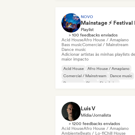
NOVO
Playlist
> 100 feedbacks enviados
Acid House
Afro House / Amapiano
Bass music
Comercial / Mainstream
Dance music
Adicionar artistas às minhas playlists d
maior impacto
Acid House
Afro House / Amapiano
Comercial / Mainstream
Dance music
Dance pop
Disco
Eletrônica
Electro swing
Luis V
Mídia/Jornalista
> 1200 feedbacks enviados
Acid House
Afro House / Amapiano
Ambiente
Beats / Lo-fi
Chill House