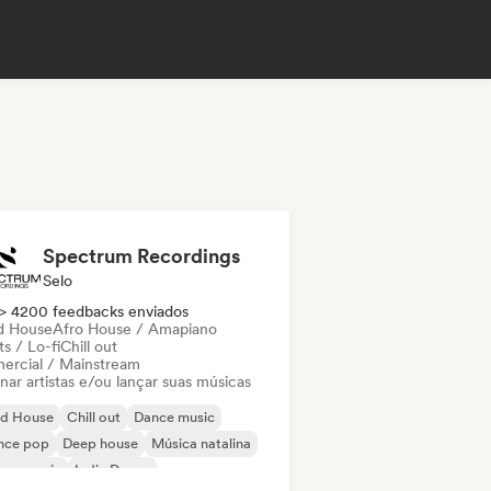
Spectrum Recordings
Selo
> 4200 feedbacks enviados
d House
Afro House / Amapiano
s / Lo-fi
Chill out
ercial / Mainstream
nar artistas e/ou lançar suas músicas
id House
Chill out
Dance music
nce pop
Deep house
Música natalina
use music
Indie Dance