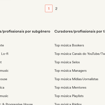
1
2
/profissionais por subgênero
Curadores/profissionais por t
nte
Top música Bookers
 Lo-fi
Top música Canais do YouTube/Tw
ut
Top música Selos
 music
Top música Managers
house
Top música Mídias/Jornalistas
ica
Top música Mentores
music
Top música Playlists
c & Progressive House
Top música Rádios