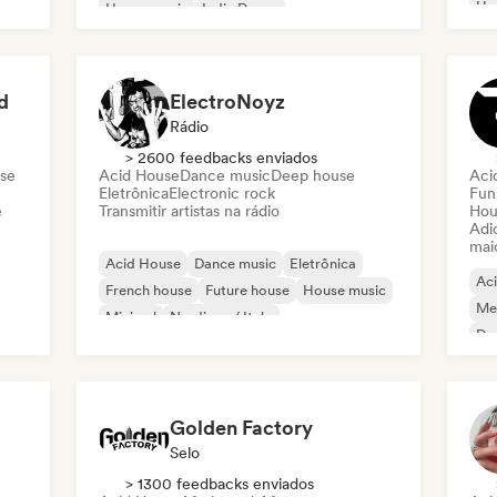
Ha
House music
Indie Dance
Melodic & Progressive House
d
ElectroNoyz
Rádio
> 2600 feedbacks enviados
use
Acid House
Dance music
Deep house
Aci
Eletrônica
Electronic rock
Fun
e
Transmitir artistas na rádio
Hou
Adic
mai
Acid House
Dance music
Eletrônica
Ac
French house
Future house
House music
Mel
Minimal
Nu-disco / Italo
De
Fut
Golden Factory
Selo
> 1300 feedbacks enviados