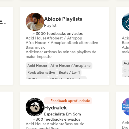
Ablozé Playlists
Mainstage ⚡ Festival EDM, Big Room & House Anthems
Playlist
> 3000 feedbacks enviados
Acid House
Afrobeat / Afropop
Aci
Afro House / Amapiano
Rock alternativo
Bas
Bass music
Adic
e
Adicionar artistas às minhas playlists de
mai
maior impacto
Ac
Acid House
Afro House / Amapiano
Chi
Rock alternativo
Beats / Lo-fi
Du
Chill House
Chill / Lo-fi Hip-Hop
Chill out
Deep house
Feedback aprofundado
HydraTek
Especialista Em Som
> 300 feedbacks enviados
Aci
Acid House
Ambiente
Bass music
Dru
Dance music
Disco