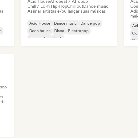
Acid House
Afrobeat / Afropop
Aci
Chill / Lo-fi Hip-Hop
Chill out
Dance music
Com
as
Assinar artistas e/ou lançar suas músicas
Adic
mai
Acid House
Dance music
Dance pop
Ac
e
Deep house
Disco
Electropop
Co
French Pop
Funk
De
Te
isco
as
ets