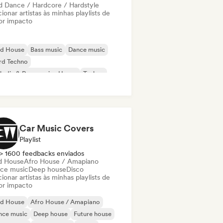
d Dance / Hardcore / Hardstyle
ionar artistas às minhas playlists de
or impacto
id House
Bass music
Dance music
rd Techno
odic & Progressive House
Techno
um and Bass
d Dance / Hardcore / Hardstyle
Car Music Covers
Playlist
> 1600 feedbacks enviados
d House
Afro House / Amapiano
ce music
Deep house
Disco
ionar artistas às minhas playlists de
or impacto
id House
Afro House / Amapiano
nce music
Deep house
Future house