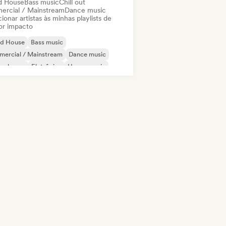
d House
Bass music
Chill out
ercial / Mainstream
Dance music
ionar artistas às minhas playlists de
or impacto
id House
Bass music
mercial / Mainstream
Dance music
ep house
Eletrônica
House music
ch House