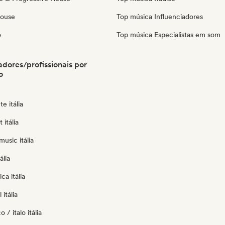
House
Top música Influenciadores
o
Top música Especialistas em som
radores/profissionais por
o
e itália
 itália
usic itália
ália
ca itália
itália
 / italo itália