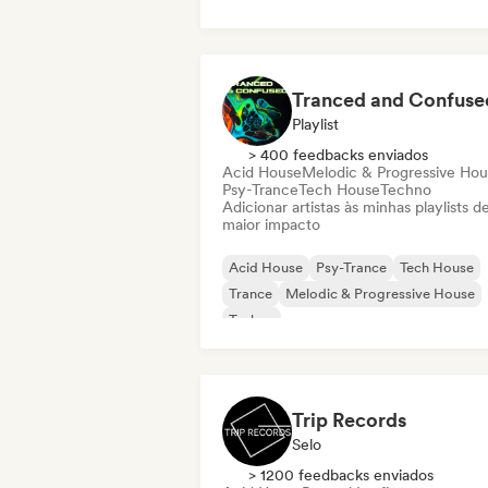
Melodic & Progressive House
Tranced and Confuse
Playlist
> 400 feedbacks enviados
Acid House
Melodic & Progressive Ho
Psy-Trance
Tech House
Techno
Adicionar artistas às minhas playlists d
maior impacto
Acid House
Psy-Trance
Tech House
Trance
Melodic & Progressive House
Techno
Trip Records
Selo
> 1200 feedbacks enviados