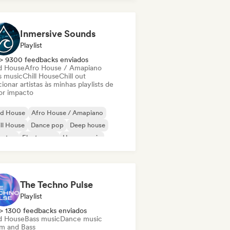
Inmersive Sounds
Playlist
> 9300 feedbacks enviados
d House
Afro House / Amapiano
s music
Chill House
Chill out
ionar artistas às minhas playlists de
or impacto
id House
Afro House / Amapiano
ll House
Dance pop
Deep house
bstep
Electropop
House music
The Techno Pulse
Playlist
> 1300 feedbacks enviados
d House
Bass music
Dance music
m and Bass