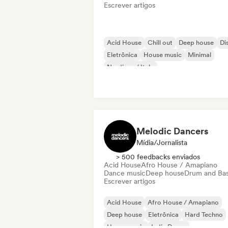
Escrever artigos
Acid House
Chill out
Deep house
Di
Eletrônica
House music
Minimal
Nu-disco / Italo
Melodic Dancers
Mídia/Jornalista
> 500 feedbacks enviados
Acid House
Afro House / Amapiano
Dance music
Deep house
Drum and Ba
Escrever artigos
Acid House
Afro House / Amapiano
Deep house
Eletrônica
Hard Techno
House music
Indie Dance