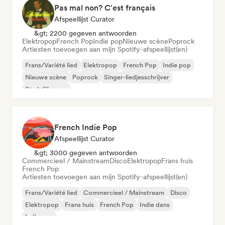
Pas mal non? C'est français
Afspeellijst Curator
&gt; 2200 gegeven antwoorden
Elektropop
French Pop
Indie pop
Nieuwe scène
Poprock
Artiesten toevoegen aan mijn Spotify-afspeellijst(en)
Frans/Variété lied
Elektropop
French Pop
Indie pop
Nieuwe scène
Poprock
Singer-liedjesschrijver
Stedelijke pop
French Indie Pop
Afspeellijst Curator
&gt; 3000 gegeven antwoorden
Commercieel / Mainstream
Disco
Elektropop
Frans huis
French Pop
Artiesten toevoegen aan mijn Spotify-afspeellijst(en)
Frans/Variété lied
Commercieel / Mainstream
Disco
Elektropop
Frans huis
French Pop
Indie dans
Indie pop