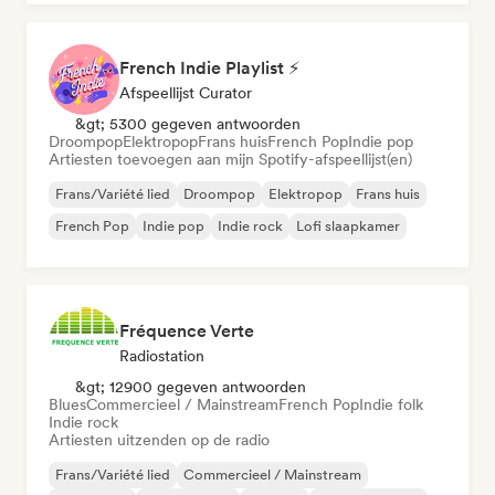
French Indie Playlist ⚡
Afspeellijst Curator
&gt; 5300 gegeven antwoorden
Droompop
Elektropop
Frans huis
French Pop
Indie pop
Artiesten toevoegen aan mijn Spotify-afspeellijst(en)
Frans/Variété lied
Droompop
Elektropop
Frans huis
French Pop
Indie pop
Indie rock
Lofi slaapkamer
Fréquence Verte
Radiostation
&gt; 12900 gegeven antwoorden
Blues
Commercieel / Mainstream
French Pop
Indie folk
Indie rock
Artiesten uitzenden op de radio
Frans/Variété lied
Commercieel / Mainstream