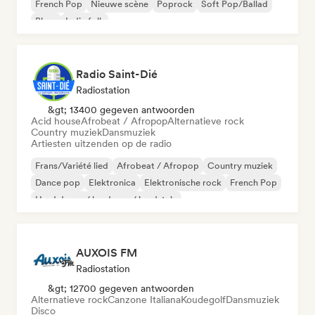
French Pop
Nieuwe scène
Poprock
Soft Pop/Ballad
Blues
Indie folk
Radio Saint-Dié
Radiostation
&gt; 13400 gegeven antwoorden
Acid house
Afrobeat / Afropop
Alternatieve rock
Country muziek
Dansmuziek
Artiesten uitzenden op de radio
Frans/Variété lied
Afrobeat / Afropop
Country muziek
Dance pop
Elektronica
Elektronische rock
French Pop
Hard dance / hardcore / hardstyle
AUXOIS FM
Radiostation
&gt; 12700 gegeven antwoorden
Alternatieve rock
Canzone Italiana
Koudegolf
Dansmuziek
Disco