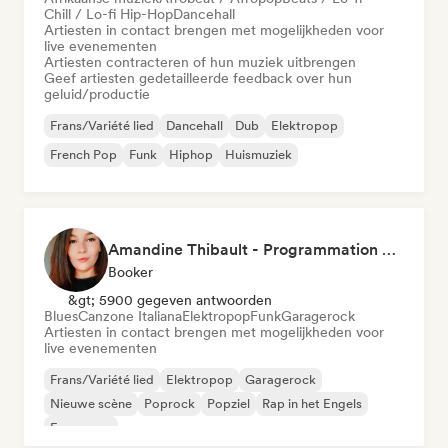
Chill / Lo-fi Hip-Hop
Dancehall
Artiesten in contact brengen met mogelijkheden voor
live evenementen
Artiesten contracteren of hun muziek uitbrengen
Geef artiesten gedetailleerde feedback over hun
geluid/productie
Frans/Variété lied
Dancehall
Dub
Elektropop
French Pop
Funk
Hiphop
Huismuziek
Amandine Thibault - Programmation Concerts SMAC IDF, Booking, Management
Booker
&gt; 5900 gegeven antwoorden
Blues
Canzone Italiana
Elektropop
Funk
Garagerock
Artiesten in contact brengen met mogelijkheden voor
live evenementen
Frans/Variété lied
Elektropop
Garagerock
Nieuwe scène
Poprock
Popziel
Rap in het Engels
Franse rap