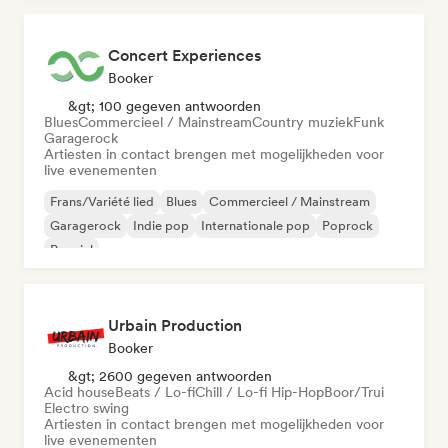
Concert Experiences
Booker
&gt; 100 gegeven antwoorden
Blues
Commercieel / Mainstream
Country muziek
Funk
Garagerock
Artiesten in contact brengen met mogelijkheden voor
live evenementen
Frans/Variété lied
Blues
Commercieel / Mainstream
Garagerock
Indie pop
Internationale pop
Poprock
Popziel
Urbain Production
Booker
&gt; 2600 gegeven antwoorden
Acid house
Beats / Lo-fi
Chill / Lo-fi Hip-Hop
Boor/Trui
Electro swing
Artiesten in contact brengen met mogelijkheden voor
live evenementen