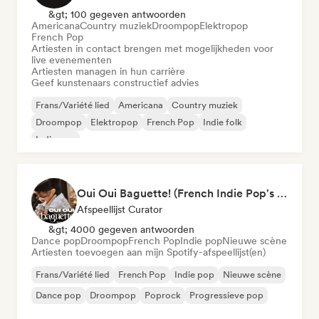
&gt; 100 gegeven antwoorden
Americana
Country muziek
Droompop
Elektropop
French Pop
Artiesten in contact brengen met mogelijkheden voor
live evenementen
Artiesten managen in hun carrière
Geef kunstenaars constructief advies
Frans/Variété lied
Americana
Country muziek
Droompop
Elektropop
French Pop
Indie folk
Indie pop
Oui Oui Baguette! (French Indie Pop's Finest)
Afspeellijst Curator
&gt; 4000 gegeven antwoorden
Dance pop
Droompop
French Pop
Indie pop
Nieuwe scène
Artiesten toevoegen aan mijn Spotify-afspeellijst(en)
Frans/Variété lied
French Pop
Indie pop
Nieuwe scène
Dance pop
Droompop
Poprock
Progressieve pop