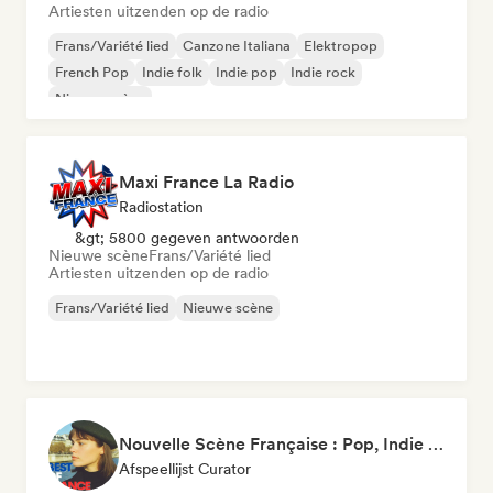
Artiesten uitzenden op de radio
Frans/Variété lied
Canzone Italiana
Elektropop
French Pop
Indie folk
Indie pop
Indie rock
Nieuwe scène
Maxi France La Radio
Radiostation
&gt; 5800 gegeven antwoorden
Nieuwe scène
Frans/Variété lied
Artiesten uitzenden op de radio
Frans/Variété lied
Nieuwe scène
Nouvelle Scène Française : Pop, Indie & Chanson Émergente
Afspeellijst Curator