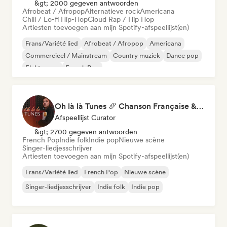
&gt; 2000 gegeven antwoorden
Afrobeat / Afropop
Alternatieve rock
Americana
Chill / Lo-fi Hip-Hop
Cloud Rap / Hip Hop
Artiesten toevoegen aan mijn Spotify-afspeellijst(en)
Frans/Variété lied
Afrobeat / Afropop
Americana
Commercieel / Mainstream
Country muziek
Dance pop
Elektropop
French Pop
Oh là là Tunes 🥖 Chanson Française & Nouvelle Scène Française
Afspeellijst Curator
&gt; 2700 gegeven antwoorden
French Pop
Indie folk
Indie pop
Nieuwe scène
Singer-liedjesschrijver
Artiesten toevoegen aan mijn Spotify-afspeellijst(en)
Frans/Variété lied
French Pop
Nieuwe scène
Singer-liedjesschrijver
Indie folk
Indie pop