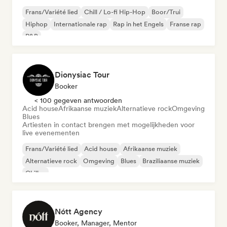
Frans/Variété lied
Chill / Lo-fi Hip-Hop
Boor/Trui
Hiphop
Internationale rap
Rap in het Engels
Franse rap
R&B
Dionysiac Tour
Booker
< 100 gegeven antwoorden
Acid house
Afrikaanse muziek
Alternatieve rock
Omgeving
Blues
Artiesten in contact brengen met mogelijkheden voor
live evenementen
Frans/Variété lied
Acid house
Afrikaanse muziek
Alternatieve rock
Omgeving
Blues
Braziliaanse muziek
Chillen
Nótt Agency
Booker, Manager, Mentor