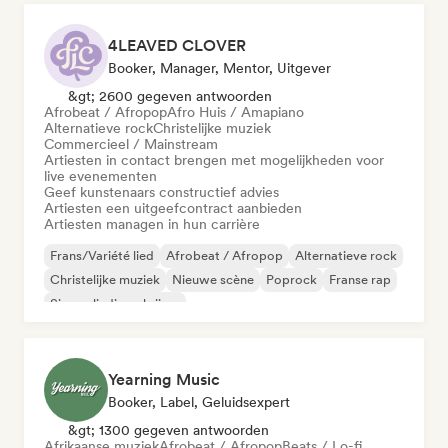
4LEAVED CLOVER
Booker, Manager, Mentor, Uitgever
&gt; 2600 gegeven antwoorden
Afrobeat / Afropop
Afro Huis / Amapiano
Alternatieve rock
Christelijke muziek
Commercieel / Mainstream
Artiesten in contact brengen met mogelijkheden voor
live evenementen
Geef kunstenaars constructief advies
Artiesten een uitgeefcontract aanbieden
Artiesten managen in hun carrière
Frans/Variété lied
Afrobeat / Afropop
Alternatieve rock
Christelijke muziek
Nieuwe scène
Poprock
Franse rap
Singer-liedjesschrijver
Yearning Music
Booker, Label, Geluidsexpert
&gt; 1300 gegeven antwoorden
Afrikaanse muziek
Afrobeat / Afropop
Beats / Lo-fi