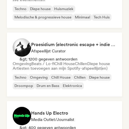
Techno
Diepe house
Huismuziek
Melodische & progressieve house
Minimaal
Tech Huis
Praesidium (electronic escape + indie electronic + sad songs for doomers)
Afspeellijst Curator
&gt; 1200 gegeven antwoorden
Omgeving
Beats / Lo-fi
Chill House
Chillen
Diepe house
Artiesten toevoegen aan mijn Spotify-afspeellijst(en)
Techno
Omgeving
Chill House
Chillen
Diepe house
Droompop
Drum en Bass
Elektronica
Hands Up Electro
Media Outlet/Journalist
&gt; 400 gegeven antwoorden