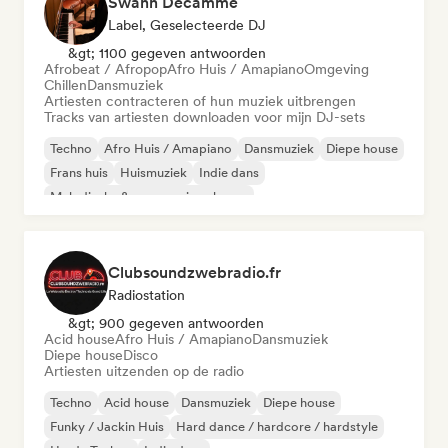
Swann Decamme
Label, Geselecteerde DJ
&gt; 1100 gegeven antwoorden
Afrobeat / Afropop
Afro Huis / Amapiano
Omgeving
Chillen
Dansmuziek
Artiesten contracteren of hun muziek uitbrengen
Tracks van artiesten downloaden voor mijn DJ-sets
Techno
Afro Huis / Amapiano
Dansmuziek
Diepe house
Frans huis
Huismuziek
Indie dans
Melodische & progressieve house
Clubsoundzwebradio.fr
Radiostation
&gt; 900 gegeven antwoorden
Acid house
Afro Huis / Amapiano
Dansmuziek
Diepe house
Disco
Artiesten uitzenden op de radio
Techno
Acid house
Dansmuziek
Diepe house
Funky / Jackin Huis
Hard dance / hardcore / hardstyle