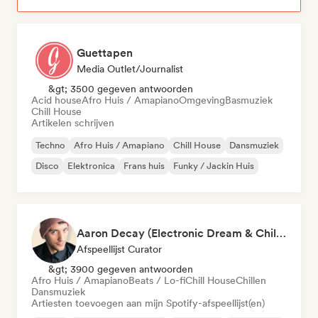
Guettapen
Media Outlet/Journalist
&gt; 3500 gegeven antwoorden
Acid house
Afro Huis / Amapiano
Omgeving
Basmuziek
Chill House
Artikelen schrijven
Techno
Afro Huis / Amapiano
Chill House
Dansmuziek
Disco
Elektronica
Frans huis
Funky / Jackin Huis
Aaron Decay (Electronic Dream & Chill Electronic Dream playlists)
Afspeellijst Curator
&gt; 3900 gegeven antwoorden
Afro Huis / Amapiano
Beats / Lo-fi
Chill House
Chillen
Dansmuziek
Artiesten toevoegen aan mijn Spotify-afspeellijst(en)