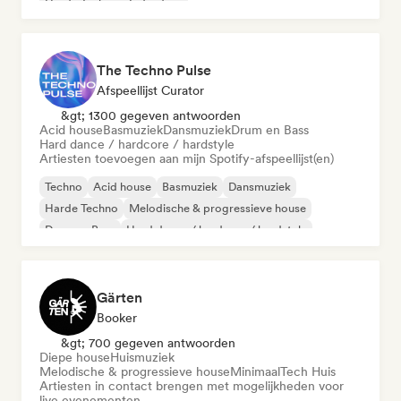
Harde Techno
Indie dans
The Techno Pulse
Afspeellijst Curator
&gt; 1300 gegeven antwoorden
Acid house
Basmuziek
Dansmuziek
Drum en Bass
Hard dance / hardcore / hardstyle
Artiesten toevoegen aan mijn Spotify-afspeellijst(en)
Techno
Acid house
Basmuziek
Dansmuziek
Harde Techno
Melodische & progressieve house
Drum en Bass
Hard dance / hardcore / hardstyle
Gärten
Booker
&gt; 700 gegeven antwoorden
Diepe house
Huismuziek
Melodische & progressieve house
Minimaal
Tech Huis
Artiesten in contact brengen met mogelijkheden voor
live evenementen