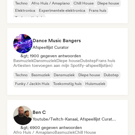
Techno
Afro Huis / Amapiano
Chill House
Diepe house
Elektronica
Experimentele elektronica
Frans huis
Toekomstig huis
Dance Music Bangers
Afspeellijst Curator
&gt; 1900 gegeven antwoorden
Basmuziek
Dansmuziek
Diepe house
Dubstep
Frans huis
Artiesten toevoegen aan mijn Spotify-afspeellijst(en)
Techno
Basmuziek
Dansmuziek
Diepe house
Dubstep
Funky / Jackin Huis
Toekomstig huis
Huismuziek
Ben C
Youtube/Twitch-Kanaal, Afspeellijst Curator
&gt; 6900 gegeven antwoorden
Afro Huis / Amapiano
Basmuziek
Chill House