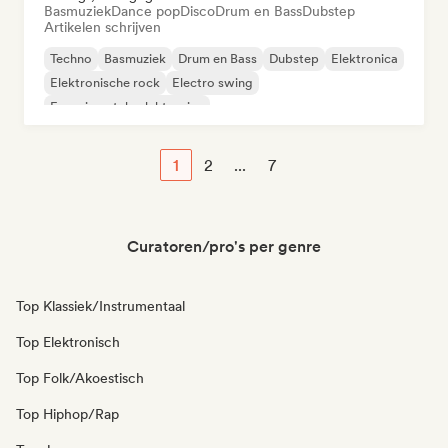
Basmuziek
Dance pop
Disco
Drum en Bass
Dubstep
Artikelen schrijven
Techno
Basmuziek
Drum en Bass
Dubstep
Elektronica
Elektronische rock
Electro swing
Experimentele elektronica
1
2
...
7
Curatoren/pro's per genre
Top Klassiek/Instrumentaal
Top Elektronisch
Top Folk/Akoestisch
Top Hiphop/Rap