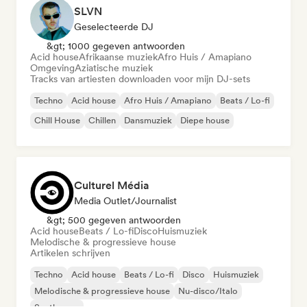
SLVN
Geselecteerde DJ
&gt; 1000 gegeven antwoorden
Acid house
Afrikaanse muziek
Afro Huis / Amapiano
Omgeving
Aziatische muziek
Tracks van artiesten downloaden voor mijn DJ-sets
Techno
Acid house
Afro Huis / Amapiano
Beats / Lo-fi
Chill House
Chillen
Dansmuziek
Diepe house
Culturel Média
Media Outlet/Journalist
&gt; 500 gegeven antwoorden
Acid house
Beats / Lo-fi
Disco
Huismuziek
Melodische & progressieve house
Artikelen schrijven
Techno
Acid house
Beats / Lo-fi
Disco
Huismuziek
Melodische & progressieve house
Nu-disco/Italo