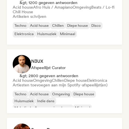
&gt; 1200 gegeven antwoorden
Acid house
Afro Huis / Amapiano
Omgeving
Beats / Lo-fi
Chill House
Artikelen schrijven
Techno
Acid house
Chillen
Diepe house
Disco
Elektronica
Huismuziek
Minimaal
N3UX
Afspeellijst Curator
&gt; 2800 gegeven antwoorden
Acid house
Omgeving
Chillen
Diepe house
Elektronica
Artiesten toevoegen aan mijn Spotify-afspeellijst(en)
Techno
Acid house
Omgeving
Diepe house
Huismuziek
Indie dans
Melodische & progressieve house
Minimaal