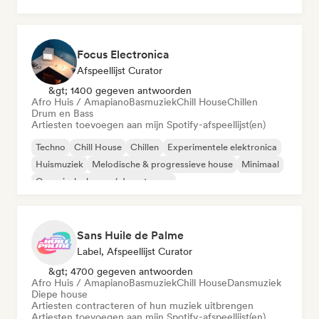
Synthwave
Focus Electronica
Afspeellijst Curator
&gt; 1400 gegeven antwoorden
Afro Huis / Amapiano
Basmuziek
Chill House
Chillen
Drum en Bass
Artiesten toevoegen aan mijn Spotify-afspeellijst(en)
Techno
Chill House
Chillen
Experimentele elektronica
Huismuziek
Melodische & progressieve house
Minimaal
Organische house / downtempo
Sans Huile de Palme
Label, Afspeellijst Curator
&gt; 4700 gegeven antwoorden
Afro Huis / Amapiano
Basmuziek
Chill House
Dansmuziek
Diepe house
Artiesten contracteren of hun muziek uitbrengen
Artiesten toevoegen aan mijn Spotify-afspeellijst(en)