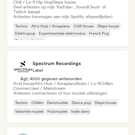
Chill / Lo-fi Hip-Hop
Diepe house
Deel artiesten op mijn YouTube-, SoundCloud- of
Twitch-kanaal
Artiesten toevoegen aan mijn Spotify-afspeellijst(en)
Techno
Afro Huis / Amapiano
Chill House
Diepe house
Elektropop
Experimentele elektronica
French Pop
Toekomstig huis
Spectrum Recordings
Label
&gt; 4200 gegeven antwoorden
Acid house
Afro Huis / Amapiano
Beats / Lo-fi
Chillen
Commercieel / Mainstream
Artiesten contracteren of hun muziek uitbrengen
Techno
Chillen
Dansmuziek
Dance pop
Diepe house
Vakantie muziek
Huismuziek
Indie dans