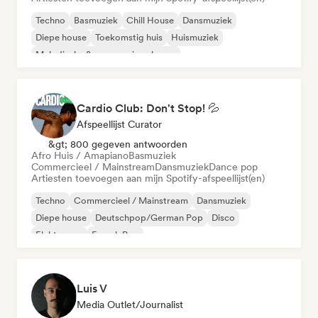
Techno
Basmuziek
Chill House
Dansmuziek
Diepe house
Toekomstig huis
Huismuziek
Melodische & progressieve house
Cardio Club: Don't Stop! 💦
Afspeellijst Curator
&gt; 800 gegeven antwoorden
Afro Huis / Amapiano
Basmuziek
Commercieel / Mainstream
Dansmuziek
Dance pop
Artiesten toevoegen aan mijn Spotify-afspeellijst(en)
Techno
Commercieel / Mainstream
Dansmuziek
Diepe house
Deutschpop/German Pop
Disco
Elektropop
French Pop
Luis V
Media Outlet/Journalist