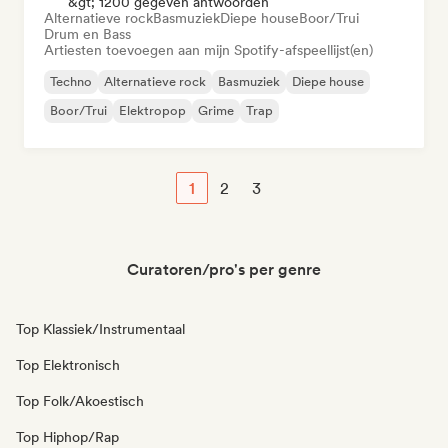
&gt; 1200 gegeven antwoorden
Alternatieve rock
Basmuziek
Diepe house
Boor/Trui
Drum en Bass
Artiesten toevoegen aan mijn Spotify-afspeellijst(en)
Techno
Alternatieve rock
Basmuziek
Diepe house
Boor/Trui
Elektropop
Grime
Trap
1
2
3
Curatoren/pro's per genre
Top Klassiek/Instrumentaal
Top Elektronisch
Top Folk/Akoestisch
Top Hiphop/Rap