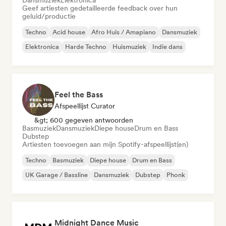
Dansmuziek
Elektronica
Geef artiesten gedetailleerde feedback over hun
geluid/productie
Techno
Acid house
Afro Huis / Amapiano
Dansmuziek
Elektronica
Harde Techno
Huismuziek
Indie dans
Feel the Bass
Afspeellijst Curator
&gt; 600 gegeven antwoorden
Basmuziek
Dansmuziek
Diepe house
Drum en Bass
Dubstep
Artiesten toevoegen aan mijn Spotify-afspeellijst(en)
Techno
Basmuziek
Diepe house
Drum en Bass
UK Garage / Bassline
Dansmuziek
Dubstep
Phonk
Midnight Dance Music