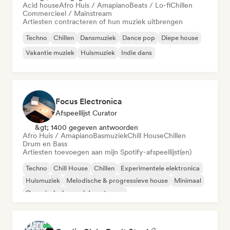
Acid house
Afro Huis / Amapiano
Beats / Lo-fi
Chillen
Commercieel / Mainstream
Artiesten contracteren of hun muziek uitbrengen
Techno
Chillen
Dansmuziek
Dance pop
Diepe house
Vakantie muziek
Huismuziek
Indie dans
Focus Electronica
Afspeellijst Curator
&gt; 1400 gegeven antwoorden
Afro Huis / Amapiano
Basmuziek
Chill House
Chillen
Drum en Bass
Artiesten toevoegen aan mijn Spotify-afspeellijst(en)
Techno
Chill House
Chillen
Experimentele elektronica
Huismuziek
Melodische & progressieve house
Minimaal
Organische house / downtempo