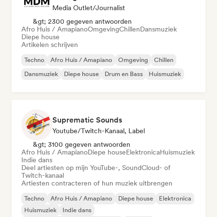
Media Outlet/Journalist
&gt; 2300 gegeven antwoorden
Afro Huis / Amapiano
Omgeving
Chillen
Dansmuziek
Diepe house
Artikelen schrijven
Techno
Afro Huis / Amapiano
Omgeving
Chillen
Dansmuziek
Diepe house
Drum en Bass
Huismuziek
Suprematic Sounds
Youtube/Twitch-Kanaal, Label
&gt; 3100 gegeven antwoorden
Afro Huis / Amapiano
Diepe house
Elektronica
Huismuziek
Indie dans
Deel artiesten op mijn YouTube-, SoundCloud- of
Twitch-kanaal
Artiesten contracteren of hun muziek uitbrengen
Techno
Afro Huis / Amapiano
Diepe house
Elektronica
Huismuziek
Indie dans