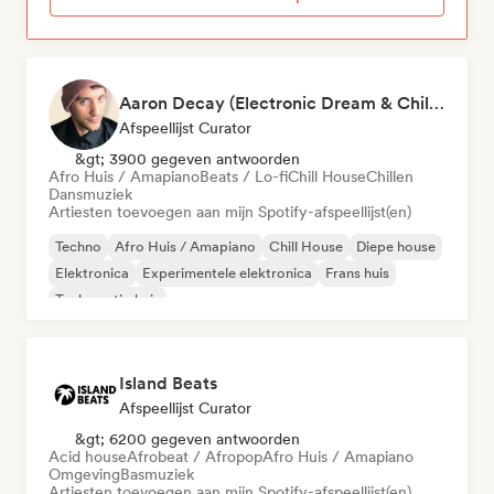
Aaron Decay (Electronic Dream & Chill Electronic Dream playlists)
Afspeellijst Curator
&gt; 3900 gegeven antwoorden
Afro Huis / Amapiano
Beats / Lo-fi
Chill House
Chillen
Dansmuziek
Artiesten toevoegen aan mijn Spotify-afspeellijst(en)
Techno
Afro Huis / Amapiano
Chill House
Diepe house
Elektronica
Experimentele elektronica
Frans huis
Toekomstig huis
Island Beats
Afspeellijst Curator
&gt; 6200 gegeven antwoorden
Acid house
Afrobeat / Afropop
Afro Huis / Amapiano
Omgeving
Basmuziek
Artiesten toevoegen aan mijn Spotify-afspeellijst(en)