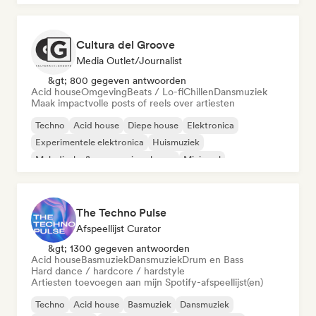
Cultura del Groove
Media Outlet/Journalist
&gt; 800 gegeven antwoorden
Acid house
Omgeving
Beats / Lo-fi
Chillen
Dansmuziek
Maak impactvolle posts of reels over artiesten
Techno
Acid house
Diepe house
Elektronica
Experimentele elektronica
Huismuziek
Melodische & progressieve house
Minimaal
The Techno Pulse
Afspeellijst Curator
&gt; 1300 gegeven antwoorden
Acid house
Basmuziek
Dansmuziek
Drum en Bass
Hard dance / hardcore / hardstyle
Artiesten toevoegen aan mijn Spotify-afspeellijst(en)
Techno
Acid house
Basmuziek
Dansmuziek