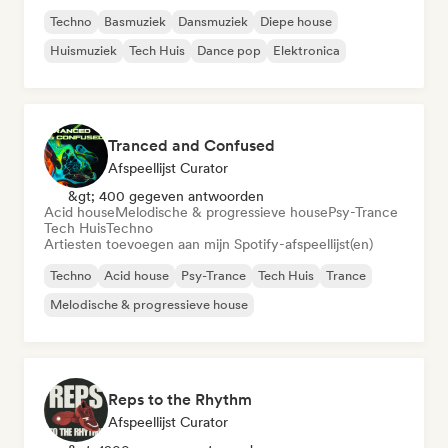
Techno
Basmuziek
Dansmuziek
Diepe house
Huismuziek
Tech Huis
Dance pop
Elektronica
Tranced and Confused
Afspeellijst Curator
&gt; 400 gegeven antwoorden
Acid house
Melodische & progressieve house
Psy-Trance
Tech Huis
Techno
Artiesten toevoegen aan mijn Spotify-afspeellijst(en)
Techno
Acid house
Psy-Trance
Tech Huis
Trance
Melodische & progressieve house
Reps to the Rhythm
Afspeellijst Curator