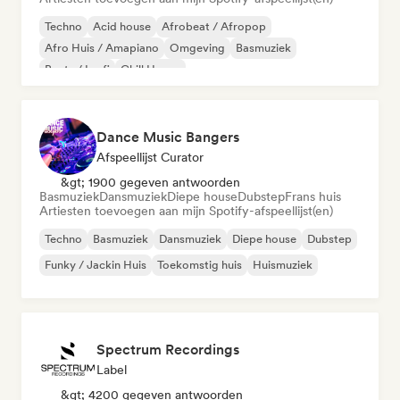
Techno
Acid house
Afrobeat / Afropop
Afro Huis / Amapiano
Omgeving
Basmuziek
Beats / Lo-fi
Chill House
Dance Music Bangers
Afspeellijst Curator
&gt; 1900 gegeven antwoorden
Basmuziek
Dansmuziek
Diepe house
Dubstep
Frans huis
Artiesten toevoegen aan mijn Spotify-afspeellijst(en)
Techno
Basmuziek
Dansmuziek
Diepe house
Dubstep
Funky / Jackin Huis
Toekomstig huis
Huismuziek
Spectrum Recordings
Label
&gt; 4200 gegeven antwoorden