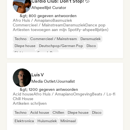
Cardio Club: Don't Stop! 💦
Afspeellijst Curator
&gt; 800 gegeven antwoorden
Afro Huis / Amapiano
Basmuziek
Commercieel / Mainstream
Dansmuziek
Dance pop
Artiesten toevoegen aan mijn Spotify-afspeellijst(en)
Techno
Commercieel / Mainstream
Dansmuziek
Diepe house
Deutschpop/German Pop
Disco
Elektropop
French Pop
Luis V
Media Outlet/Journalist
&gt; 1200 gegeven antwoorden
Acid house
Afro Huis / Amapiano
Omgeving
Beats / Lo-fi
Chill House
Artikelen schrijven
Techno
Acid house
Chillen
Diepe house
Disco
Elektronica
Huismuziek
Minimaal