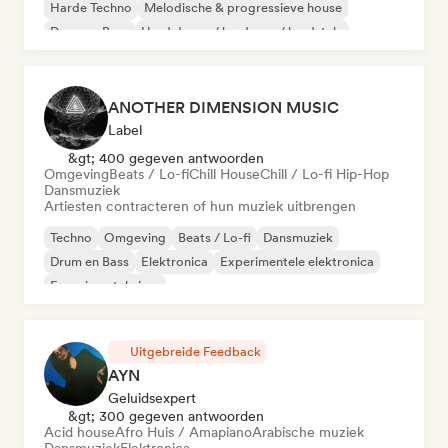
Harde Techno
Melodische & progressieve house
Drum en Bass
Hard dance / hardcore / hardstyle
ANOTHER DIMENSION MUSIC
Label
&gt; 400 gegeven antwoorden
Omgeving
Beats / Lo-fi
Chill House
Chill / Lo-fi Hip-Hop
Dansmuziek
Artiesten contracteren of hun muziek uitbrengen
Techno
Omgeving
Beats / Lo-fi
Dansmuziek
Drum en Bass
Elektronica
Experimentele elektronica
Experimentele jazz
Uitgebreide Feedback
AYN
Geluidsexpert
&gt; 300 gegeven antwoorden
Acid house
Afro Huis / Amapiano
Arabische muziek