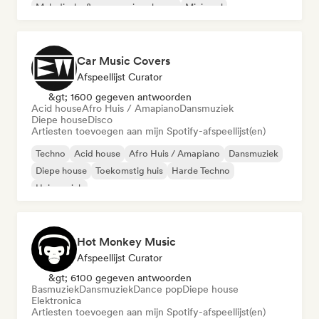
Melodische & progressieve house
Minimaal
Car Music Covers
Afspeellijst Curator
&gt; 1600 gegeven antwoorden
Acid house
Afro Huis / Amapiano
Dansmuziek
Diepe house
Disco
Artiesten toevoegen aan mijn Spotify-afspeellijst(en)
Techno
Acid house
Afro Huis / Amapiano
Dansmuziek
Diepe house
Toekomstig huis
Harde Techno
Huismuziek
Hot Monkey Music
Afspeellijst Curator
&gt; 6100 gegeven antwoorden
Basmuziek
Dansmuziek
Dance pop
Diepe house
Elektronica
Artiesten toevoegen aan mijn Spotify-afspeellijst(en)