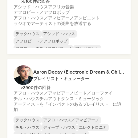
>5100件の回答
アシッド・ハウス
アフリカ音楽
アフロビート／アフロポップ
アフロ・ハウス／アマピアーノ
アンビエント
ラジオでアーティストの楽曲を放送する
テックハウス
アシッド・ハウス
アフロビート／アフロポップ
アフロ・ハウス／アマピアーノ
アンビエント
チルアウト
ディープ・ハウス
エレクトロニカ
Aaron Decay (Electronic Dream & Chill Electronic Dream playlists)
プレイリスト・キュレーター
>3900件の回答
アフロ・ハウス／アマピアーノ
ビート／ローファイ
チル・ハウス
チルアウト
ダンス・ミュージック
アーティストを「インパクトのあるプレイリスト」に追
加
テックハウス
アフロ・ハウス／アマピアーノ
チル・ハウス
ディープ・ハウス
エレクトロニカ
エクスペリメンタル・エレクトロニック