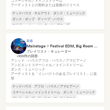
コマーシャル／メインストリーム
アーティストとの契約または楽曲のリリース
テックハウス
チルアウト
ダンス・ミュージック
ダンス・ポップ
ディープ・ハウス
ホリデー・ミュージック
ヒップホップ
インディー・ダンス
新着
Mainstage ⚡ Festival EDM, Big Room & House Anthems
プレイリスト・キュレーター
>100件の回答
アシッド・ハウス
アフロ・ハウス／アマピアーノ
アンビエント
コマーシャル／メインストリーム
ダンス・ミュージック
アーティストを「インパクトのあるプレイリスト」に追
加
テックハウス
アフロ・ハウス／アマピアーノ
コマーシャル／メインストリーム
ダンス・ミュージック
ダンス・ポップ
ディスコ
エレクトロニカ
エレクトロ・スウィング