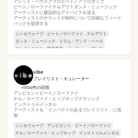
アシッド・ハウス
アフロビート／アフロポップ
ビート／ローファイ
チルアウト
ダンス・ミュージック
アーティストに建設的なアドバイスを送る
アーティストのサウンドや制作について詳細なフィード
バックを提供する
シンセウェーブ
ビート／ローファイ
チルアウト
ダンス・ミュージック
ドラム・アンド・ベース
エレクトロニカ
映画音楽
インディー・ダンス
vibe
プレイリスト・キュレーター
>1700件の回答
アンビエント
ビート／ローファイ
チル／ローファイ・ヒップホップ
クラシック
インストゥルメンタル
アーティストを「インパクトのあるプレイリスト」に追
加
シンセウェーブ
アンビエント
ビート／ローファイ
チル／ローファイ・ヒップホップ
インストゥルメンタル