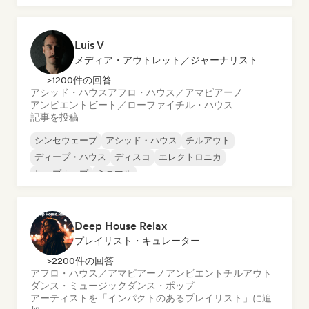
ディープ・ハウス
Luis V
メディア・アウトレット／ジャーナリスト
>1200件の回答
アシッド・ハウス
アフロ・ハウス／アマピアーノ
アンビエント
ビート／ローファイ
チル・ハウス
記事を投稿
シンセウェーブ
アシッド・ハウス
チルアウト
ディープ・ハウス
ディスコ
エレクトロニカ
ヒップホップ
ミニマル
Deep House Relax
プレイリスト・キュレーター
>2200件の回答
アフロ・ハウス／アマピアーノ
アンビエント
チルアウト
ダンス・ミュージック
ダンス・ポップ
アーティストを「インパクトのあるプレイリスト」に追