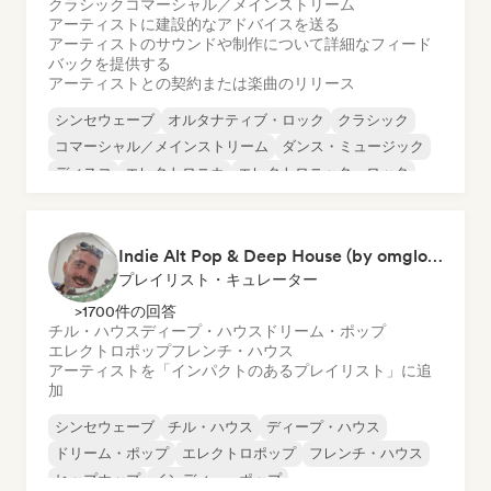
クラシック
コマーシャル／メインストリーム
アーティストに建設的なアドバイスを送る
アーティストのサウンドや制作について詳細なフィード
バックを提供する
アーティストとの契約または楽曲のリリース
シンセウェーブ
オルタナティブ・ロック
クラシック
コマーシャル／メインストリーム
ダンス・ミュージック
ディスコ
エレクトロニカ
エレクトロニック・ロック
Indie Alt Pop & Deep House (by omglookitsRaph)
プレイリスト・キュレーター
>1700件の回答
チル・ハウス
ディープ・ハウス
ドリーム・ポップ
エレクトロポップ
フレンチ・ハウス
アーティストを「インパクトのあるプレイリスト」に追
加
シンセウェーブ
チル・ハウス
ディープ・ハウス
ドリーム・ポップ
エレクトロポップ
フレンチ・ハウス
ヒップホップ
インディー・ポップ