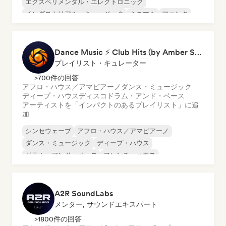
エクスペリメンタル・エレクトロニック
インダストリアル・ミュージック
ミニマル
ファンク
テクノ
Dance Music ⚡ Club Hits (by Amber Sounds)
プレイリスト・キュレーター
>700件の回答
アフロ・ハウス／アマピアーノ
ダンス・ミュージック
ディープ・ハウス
ディスコ
ドラム・アンド・ベース
アーティストを「インパクトのあるプレイリスト」に追
加
シンセウェーブ
アフロ・ハウス／アマピアーノ
ダンス・ミュージック
ディープ・ハウス
ドラム・アンド・ベース
フレンチ・ハウス
ファンキー／ジャッキン・ハウス
ヒップホップ
A2R SoundLabs
メンター, サウンドエキスパート
>1800件の回答