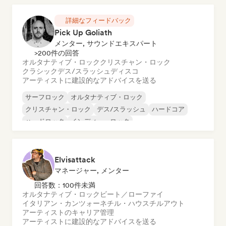
詳細なフィードバック
Pick Up Goliath
メンター, サウンドエキスパート
>200件の回答
オルタナティブ・ロック
クリスチャン・ロック
クラシック
デス/スラッシュ
ディスコ
アーティストに建設的なアドバイスを送る
サーフロック
オルタナティブ・ロック
クリスチャン・ロック
デス/スラッシュ
ハードコア
ハードロック
インディー・ロック
メロディック・メタル
Elvisattack
マネージャー, メンター
回答数：100件未満
オルタナティブ・ロック
ビート／ローファイ
イタリアン・カンツォーネ
チル・ハウス
チルアウト
アーティストのキャリア管理
アーティストに建設的なアドバイスを送る