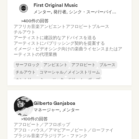
First Original Music
メンター, 発行者, シンク・スーパーバイザー
>400件の回答
アフリカ音楽
アンビエント
アフロビート
ブルース
チルアウト
アーティストに建設的なアドバイスを送る
アーティストにパブリッシング契約を提案する
イメージ・ビデオシンク向けの楽曲ライセンスまたはア
ーティストの代理業務
サーフロック
アンビエント
アフロビート
ブルース
チルアウト
コマーシャル／メインストリーム
カントリー・ミュージック
ドリーム・ポップ
Gilberto Ganjaboa
マネージャー, メンター
>100件の回答
アフロビート／アフロポップ
アフロ・ハウス／アマピアーノ
ビート／ローファイ
ブラジル音楽
ブラジリアン・ファンク