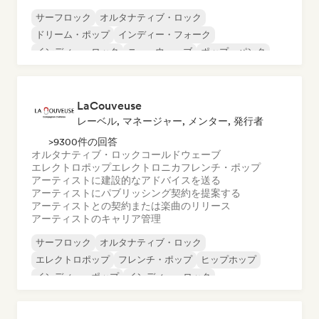
サーフロック
オルタナティブ・ロック
ドリーム・ポップ
インディー・フォーク
インディー・ロック
ニューウェーブ
ポップ・パンク
ポップ・ロック
LaCouveuse
レーベル, マネージャー, メンター, 発行者
>9300件の回答
オルタナティブ・ロック
コールドウェーブ
エレクトロポップ
エレクトロニカ
フレンチ・ポップ
アーティストに建設的なアドバイスを送る
アーティストにパブリッシング契約を提案する
アーティストとの契約または楽曲のリリース
アーティストのキャリア管理
サーフロック
オルタナティブ・ロック
エレクトロポップ
フレンチ・ポップ
ヒップホップ
インディー・ポップ
インディー・ロック
ヌーヴェル・シーン