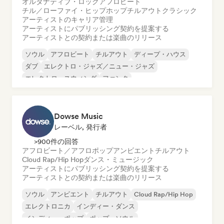
オルタナティブ・ロック
アフロビート
チル／ローファイ・ヒップホップ
チルアウト
クラシック
アーティストのキャリア管理
アーティストにパブリッシング契約を提案する
アーティストとの契約または楽曲のリリース
ソウル
アフロビート
チルアウト
ディープ・ハウス
ダブ
エレクトロ・ジャズ／ニュー・ジャズ
エレクトロ・スウィング
ファンク
Dowse Music
レーベル, 発行者
>900件の回答
アフロビート／アフロポップ
アンビエント
チルアウト
Cloud Rap/Hip Hop
ダンス・ミュージック
アーティストにパブリッシング契約を提案する
アーティストとの契約または楽曲のリリース
ソウル
アンビエント
チルアウト
Cloud Rap/Hip Hop
エレクトロニカ
インディー・ダンス
インディー・ポップ
ポップ・ソウル