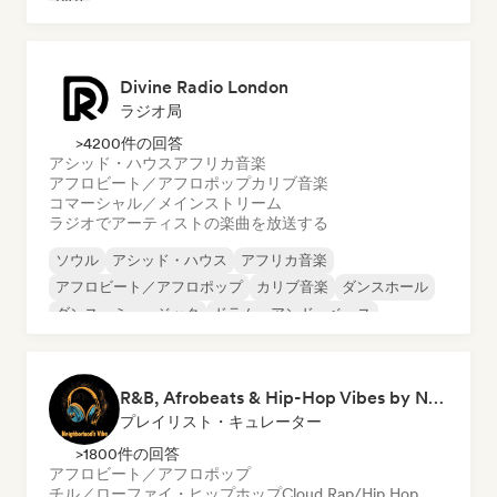
R&B
Divine Radio London
ラジオ局
>4200件の回答
アシッド・ハウス
アフリカ音楽
アフロビート／アフロポップ
カリブ音楽
コマーシャル／メインストリーム
ラジオでアーティストの楽曲を放送する
ソウル
アシッド・ハウス
アフリカ音楽
アフロビート／アフロポップ
カリブ音楽
ダンスホール
ダンス・ミュージック
ドラム・アンド・ベース
R&B, Afrobeats & Hip-Hop Vibes by Neighborhood's Vibe
プレイリスト・キュレーター
>1800件の回答
アフロビート／アフロポップ
チル／ローファイ・ヒップホップ
Cloud Rap/Hip Hop