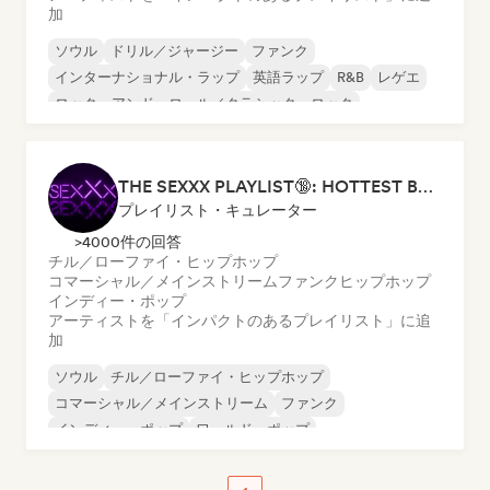
加
ソウル
ドリル／ジャージー
ファンク
インターナショナル・ラップ
英語ラップ
R&B
レゲエ
ロック・アンド・ロール／クラシック・ロック
THE SEXXX PLAYLIST🔞: HOTTEST BEDROOM SONGS | SEXUAL APPETITE 👅💦
プレイリスト・キュレーター
>4000件の回答
チル／ローファイ・ヒップホップ
コマーシャル／メインストリーム
ファンク
ヒップホップ
インディー・ポップ
アーティストを「インパクトのあるプレイリスト」に追
加
ソウル
チル／ローファイ・ヒップホップ
コマーシャル／メインストリーム
ファンク
インディー・ポップ
ワールド・ポップ
ローファイ・ベッドルーム
R&B