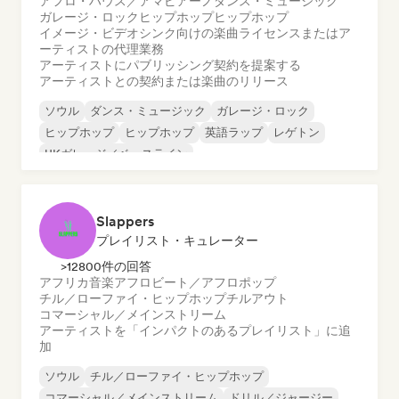
アフロ・ハウス／アマピアーノ
ダンス・ミュージック
ガレージ・ロック
ヒップホップ
ヒップホップ
イメージ・ビデオシンク向けの楽曲ライセンスまたはア
ーティストの代理業務
アーティストにパブリッシング契約を提案する
アーティストとの契約または楽曲のリリース
ソウル
ダンス・ミュージック
ガレージ・ロック
ヒップホップ
ヒップホップ
英語ラップ
レゲトン
UKガレージ／ベースライン
Slappers
プレイリスト・キュレーター
>12800件の回答
アフリカ音楽
アフロビート／アフロポップ
チル／ローファイ・ヒップホップ
チルアウト
コマーシャル／メインストリーム
アーティストを「インパクトのあるプレイリスト」に追
加
ソウル
チル／ローファイ・ヒップホップ
コマーシャル／メインストリーム
ドリル／ジャージー