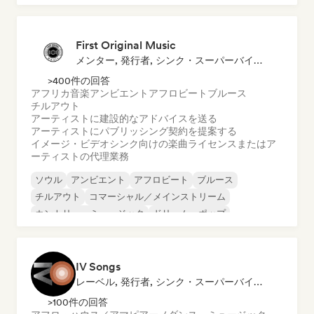
First Original Music
メンター, 発行者, シンク・スーパーバイザー
>400件の回答
アフリカ音楽
アンビエント
アフロビート
ブルース
チルアウト
アーティストに建設的なアドバイスを送る
アーティストにパブリッシング契約を提案する
イメージ・ビデオシンク向けの楽曲ライセンスまたはア
ーティストの代理業務
ソウル
アンビエント
アフロビート
ブルース
チルアウト
コマーシャル／メインストリーム
カントリー・ミュージック
ドリーム・ポップ
IV Songs
レーベル, 発行者, シンク・スーパーバイザー
>100件の回答