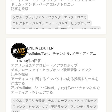
ドラム・アンド・ベース
エレクトロニカ
記事を投稿
ソウル
ブラジリアン・ファンク
エレクトロニカ
エレクトロ・ジャズ／ニュー・ジャズ
ヒップホップ
ネダーポップ／ダッチ・ポップ
R&B
ビート／ローファイ
ENLIVEDUFER
YouTube/Twitchチャンネル, メディア・アウトレット／ジャーナリスト, ソーシャルメディアインフルエンサー
>8700件の回答
アフリカ音楽
アフロビート／アフロポップ
チル／ローファイ・ヒップホップ
映画音楽
ファンク
記事を投稿
アーティストに関するインパクトのある投稿やリールを
作成する
私のYouTube、SoundCloud、またはTwitchチャンネルで
アーティストをシェアする
ソウル
アフリカ音楽
チル／ローファイ・ヒップホップ
ファンク
ヒップホップ
英語ラップ
フレンチ・ラップ