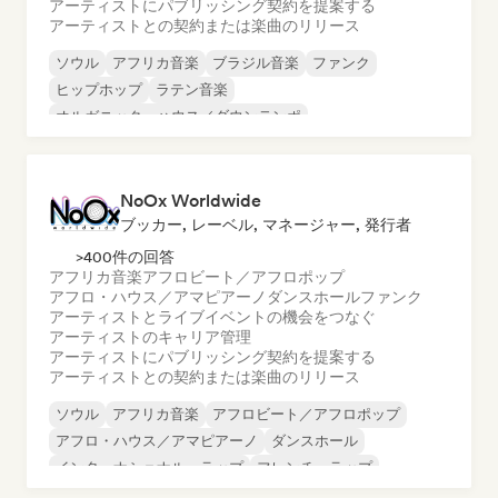
アーティストにパブリッシング契約を提案する
アーティストとの契約または楽曲のリリース
ソウル
アフリカ音楽
ブラジル音楽
ファンク
ヒップホップ
ラテン音楽
オルガニック・ハウス／ダウンテンポ
オリエンタル・ミュージック
NoOx Worldwide
ブッカー, レーベル, マネージャー, 発行者
>400件の回答
アフリカ音楽
アフロビート／アフロポップ
アフロ・ハウス／アマピアーノ
ダンスホール
ファンク
アーティストとライブイベントの機会をつなぐ
アーティストのキャリア管理
アーティストにパブリッシング契約を提案する
アーティストとの契約または楽曲のリリース
ソウル
アフリカ音楽
アフロビート／アフロポップ
アフロ・ハウス／アマピアーノ
ダンスホール
インターナショナル・ラップ
フレンチ・ラップ
アーバン・ポップ