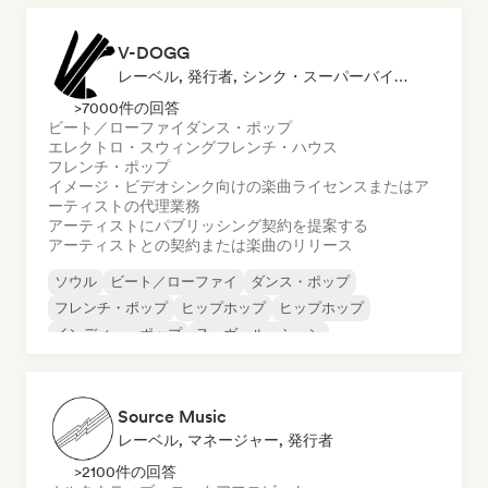
V-DOGG
レーベル, 発行者, シンク・スーパーバイザー
>7000件の回答
ビート／ローファイ
ダンス・ポップ
エレクトロ・スウィング
フレンチ・ハウス
フレンチ・ポップ
イメージ・ビデオシンク向けの楽曲ライセンスまたはア
ーティストの代理業務
アーティストにパブリッシング契約を提案する
アーティストとの契約または楽曲のリリース
ソウル
ビート／ローファイ
ダンス・ポップ
フレンチ・ポップ
ヒップホップ
ヒップホップ
インディー・ポップ
ヌーヴェル・シーン
Source Music
レーベル, マネージャー, 発行者
>2100件の回答