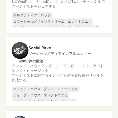
私のYouTube、SoundCloud、またはTwitchチャンネルで
アーティストをシェアする
オルタナティブ・ロック
コマーシャル／メインストリーム
エレクトロニカ
ヌーヴェル・シーン
ポップ・パンク
パンク・ロック
レゲトン
シンガーソングライター
Social Rave
ソーシャルメディアインフルエンサー
>2800件の回答
アシッド・ハウス
アンビエント
アンビエント
チルアウト
ダンス・ミュージック
アーティストに関するインパクトのある投稿やリールを
作成する
アシッド・ハウス
ダンス・ミュージック
ディープ・ハウス
エレクトロニカ
エクスペリメンタル・エレクトロニック
フューチャー・ハウス
ヒップホップ
ミニマル