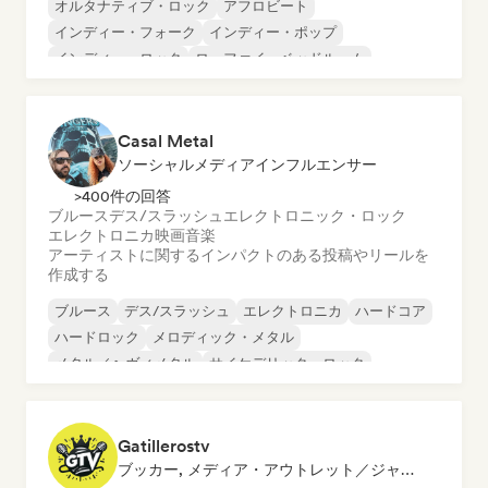
オルタナティブ・ロック
アフロビート
インディー・フォーク
インディー・ポップ
インディー・ロック
ローファイ・ベッドルーム
ポップ・パンク
ポップ・ロック
Casal Metal
ソーシャルメディアインフルエンサー
>400件の回答
ブルース
デス/スラッシュ
エレクトロニック・ロック
エレクトロニカ
映画音楽
アーティストに関するインパクトのある投稿やリールを
作成する
ブルース
デス/スラッシュ
エレクトロニカ
ハードコア
ハードロック
メロディック・メタル
メタル／ヘヴィメタル
サイケデリック・ロック
Gatillerostv
ブッカー, メディア・アウトレット／ジャーナリスト, ソーシャルメディアインフルエンサー