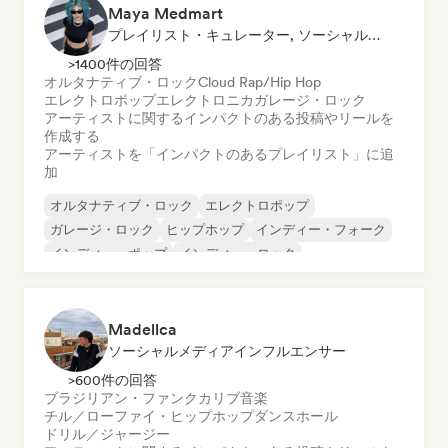
Maya Medmart
プレイリスト・キュレーター, ソーシャルメディアインフルエンサー
>1400件の回答
オルタナティブ・ロック
Cloud Rap/Hip Hop
エレクトロポップ
エレクトロニカ
ガレージ・ロック
アーティストに関するインパクトのある投稿やリールを
作成する
アーティストを「インパクトのあるプレイリスト」に追
加
オルタナティブ・ロック
エレクトロポップ
ガレージ・ロック
ヒップホップ
インディー・フォーク
インディー・ポップ
インディー・ロック
ポップ・パンク
Madellca
ソーシャルメディアインフルエンサー
>600件の回答
ブラジリアン・ファンク
カリブ音楽
チル／ローファイ・ヒップホップ
ダンスホール
ドリル／ジャージー