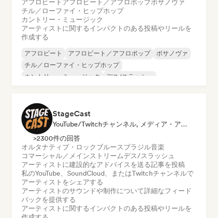
アフロビート
アフロビート／アフロポップ
ボサノヴァ
チル／ローファイ・ヒップホップ
カントリー・ミュージック
アーティストに関するインパクトのある投稿やリールを
作成する
アフロビート
アフロビート／アフロポップ
ボサノヴァ
チル／ローファイ・ヒップホップ
カントリー・ミュージック
デス/スラッシュ
エレクトロ・ジャズ／ニュー・ジャズ
エクスペリメンタル・ロック
StageCast
YouTube/Twitchチャンネル, メディア・アウトレット／ジャーナリスト, メンター, ソーシャルメディアインフルエンサー, サウンドエキスパート
>2300件の回答
オルタナティブ・ロック
ブルース
ブラジル音楽
コマーシャル／メインストリーム
デス/スラッシュ
アーティストに建設的なアドバイスを送る
記事を投稿
私のYouTube、SoundCloud、またはTwitchチャンネルで
アーティストをシェアする
アーティストのサウンドや制作について詳細なフィード
バックを提供する
アーティストに関するインパクトのある投稿やリールを
作成する