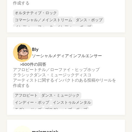
作成する
オルタナティブ・ロック
コマーシャル／メインストリーム
ダンス・ポップ
インディー・フォーク
インディー・ポップ
ワールド・ポップ
ラテン・ポップ
メロディック・メタル
Bly
ソーシャルメディアインフルエンサー
>500件の回答
アフロビート
チル／ローファイ・ヒップホップ
クラシック
ダンス・ミュージック
ディスコ
アーティストに関するインパクトのある投稿やリールを
作成する
アフロビート
ダンス・ミュージック
インディー・ポップ
インストゥルメンタル
モダン・ジャズ
プログレッシブ・ポップ
シンガーソングライター
ソフト・ポップ／バラード
melomaniak