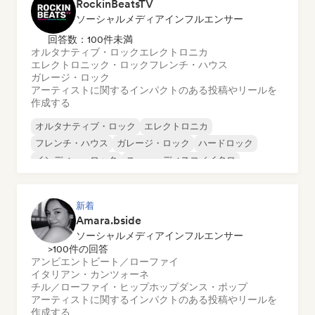
RockinBeatsTV
ソーシャルメディアインフルエンサー
回答数：100件未満
オルタナティブ・ロック
エレクトロニカ
エレクトロニック・ロック
フレンチ・ハウス
ガレージ・ロック
アーティストに関するインパクトのある投稿やリールを
作成する
オルタナティブ・ロック
エレクトロニカ
フレンチ・ハウス
ガレージ・ロック
ハードロック
インディー・ロック
ニュー・ディスコ／イタロ
ポスト・パンク
新着
Amara.bside
ソーシャルメディアインフルエンサー
>100件の回答
アンビエント
ビート／ローファイ
イタリアン・カンツォーネ
チル／ローファイ・ヒップホップ
ダンス・ポップ
アーティストに関するインパクトのある投稿やリールを
作成する