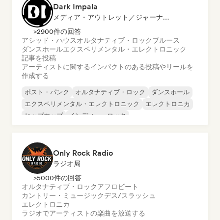
Dark Impala
メディア・アウトレット／ジャーナリスト
>2900件の回答
アシッド・ハウス
オルタナティブ・ロック
ブルース
ダンスホール
エクスペリメンタル・エレクトロニック
記事を投稿
アーティストに関するインパクトのある投稿やリールを
作成する
ポスト・パンク
オルタナティブ・ロック
ダンスホール
エクスペリメンタル・エレクトロニック
エレクトロニカ
ヒップホップ
インディー・ロック
サイケデリック・ポップ
Only Rock Radio
ラジオ局
>5000件の回答
オルタナティブ・ロック
アフロビート
カントリー・ミュージック
デス/スラッシュ
エレクトロニカ
ラジオでアーティストの楽曲を放送する