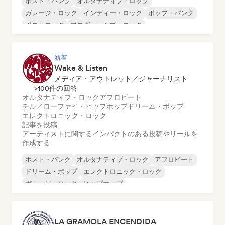
ポスト・パンク
オルタナティブ・ロック
ガレージ・ロック
インディー・ロック
ポップ・パンク
ポストロック
プログレッシブ・ロック
サイケデリック・ロック
新着
Wake & Listen
メディア・アウトレット／ジャーナリスト
>100件の回答
オルタナティブ・ロック
アフロビート
チル／ローファイ・ヒップホップ
ドリーム・ポップ
エレクトロニック・ロック
記事を投稿
アーティストに関するインパクトのある投稿やリールを
作成する
ポスト・パンク
オルタナティブ・ロック
アフロビート
ドリーム・ポップ
エレクトロニック・ロック
ガレージ・ロック
ヒップホップ
プログレッシブ・ロック
LA GRAMOLA ENCENDIDA