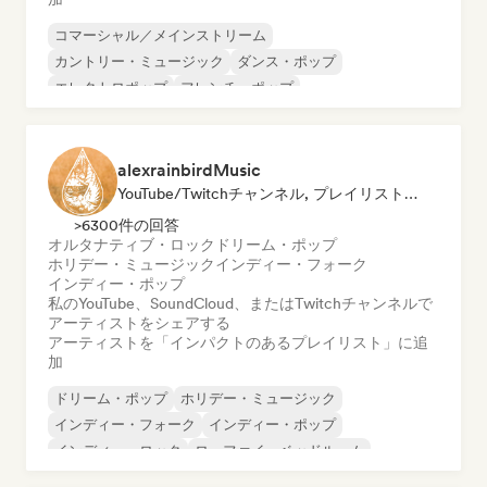
コマーシャル／メインストリーム
カントリー・ミュージック
ダンス・ポップ
エレクトロポップ
フレンチ・ポップ
インディー・ポップ
ワールド・ポップ
ポップ・ロック
alexrainbirdMusic
YouTube/Twitchチャンネル, プレイリスト・キュレーター
>6300件の回答
オルタナティブ・ロック
ドリーム・ポップ
ホリデー・ミュージック
インディー・フォーク
インディー・ポップ
私のYouTube、SoundCloud、またはTwitchチャンネルで
アーティストをシェアする
アーティストを「インパクトのあるプレイリスト」に追
加
ドリーム・ポップ
ホリデー・ミュージック
インディー・フォーク
インディー・ポップ
インディー・ロック
ローファイ・ベッドルーム
シンガーソングライター
オルタナティブ・ロック