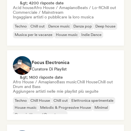
&gt; 4200 risposte date
Acid house
Afro House / Amapiano
Beats / Lo-fi
Chill out
Commerciale / Mainstream
Ingaggiare artisti o pubblicare la loro musica
Techno
Chill out
Dance music
Danza pop
Deep house
Musica per le vacanze
House music
Indie Dance
Focus Electronica
Curatore Di Playlist
&gt; 1400 risposte date
Afro House / Amapiano
Bass music
Chill House
Chill out
Drum and Bass
Aggiungere artisti nelle mie playlist più seguite
Techno
Chill House
Chill out
Elettronica sperimentale
House music
Melodic & Progressive House
Minimal
Organic House / Downtempo