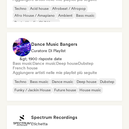
Techno
Acid house
Afrobeat / Afropop
Afro House / Amapiano
Ambient
Bass music
Beats / Lo-fi
Chill House
Dance Music Bangers
Curatore Di Playlist
&gt; 1900 risposte date
Bass music
Dance music
Deep house
Dubstep
French house
Aggiungere artisti nelle mie playlist più seguite
Techno
Bass music
Dance music
Deep house
Dubstep
Funky / Jackin House
Future house
House music
Spectrum Recordings
Etichetta