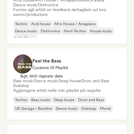
Acid house
Afro House / Amapiano
Musica araba
Dance music
Elettronica
Fornire agli artisti un feedback dettagliato sul loro
suono/produzione
Techno
Acid house
Afro House / Amapiano
Dance music
Elettronica
Hard Techno
House music
Indie Dance
Feel the Bass
Curatore Di Playlist
&gt; 600 risposte date
Bass music
Dance music
Deep house
Drum and Bass
Dubstep
Aggiungere artisti nelle mie playlist più seguite
Techno
Bass music
Deep house
Drum and Bass
UK Garage / Bassline
Dance music
Dubstep
Phonk