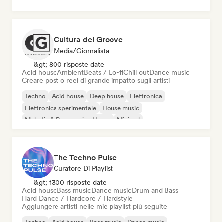
Cultura del Groove
Media/Giornalista
&gt; 800 risposte date
Acid house
Ambient
Beats / Lo-fi
Chill out
Dance music
Creare post o reel di grande impatto sugli artisti
Techno
Acid house
Deep house
Elettronica
Elettronica sperimentale
House music
Melodic & Progressive House
Minimal
The Techno Pulse
Curatore Di Playlist
&gt; 1300 risposte date
Acid house
Bass music
Dance music
Drum and Bass
Hard Dance / Hardcore / Hardstyle
Aggiungere artisti nelle mie playlist più seguite
Techno
Acid house
Bass music
Dance music