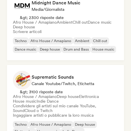
Midnight Dance Music
Media/Giornalista
&gt; 2300 risposte date
Afro House / Amapiano
Ambient
Chill out
Dance music
Deep house
Scrivere articoli
Techno
Afro House / Amapiano
Ambient
Chill out
Dance music
Deep house
Drum and Bass
House music
Suprematic Sounds
Canale Youtube/Twitch, Etichetta
&gt; 3100 risposte date
Afro House / Amapiano
Deep house
Elettronica
House music
Indie Dance
Condividere gli artisti sul mio canale YouTube,
SoundCloud o Twitch
Ingaggiare artisti o pubblicare la loro musica
Techno
Afro House / Amapiano
Deep house