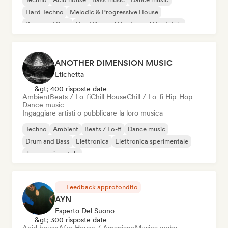
Hard Techno
Melodic & Progressive House
Drum and Bass
Hard Dance / Hardcore / Hardstyle
ANOTHER DIMENSION MUSIC
Etichetta
&gt; 400 risposte date
Ambient
Beats / Lo-fi
Chill House
Chill / Lo-fi Hip-Hop
Dance music
Ingaggiare artisti o pubblicare la loro musica
Techno
Ambient
Beats / Lo-fi
Dance music
Drum and Bass
Elettronica
Elettronica sperimentale
Jazz sperimentale
Feedback approfondito
AYN
Esperto Del Suono
&gt; 300 risposte date