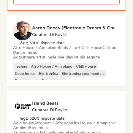
Aaron Decay (Electronic Dream & Chill Electronic Dream playlists)
Curatore Di Playlist
&gt; 3900 risposte date
Afro House / Amapiano
Beats / Lo-fi
Chill House
Chill out
Dance music
Aggiungere artisti nelle mie playlist più seguite
Techno
Afro House / Amapiano
Chill House
Deep house
Elettronica
Elettronica sperimentale
French house
Future house
Island Beats
Curatore Di Playlist
&gt; 6200 risposte date
Acid house
Afrobeat / Afropop
Afro House / Amapiano
Ambient
Bass music
Aggiungere artisti nelle mie playlist più seguite