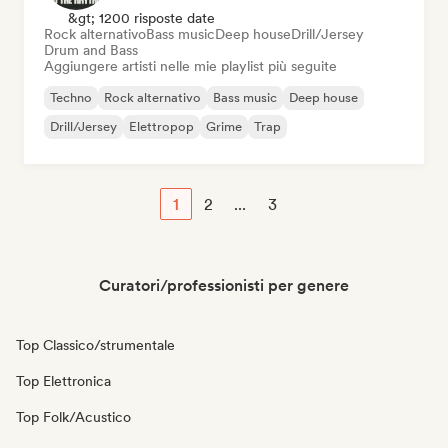
&gt; 1200 risposte date
Rock alternativo
Bass music
Deep house
Drill/Jersey
Drum and Bass
Aggiungere artisti nelle mie playlist più seguite
Techno
Rock alternativo
Bass music
Deep house
Drill/Jersey
Elettropop
Grime
Trap
1
2
...
3
Curatori/professionisti per genere
Top Classico/strumentale
Top Elettronica
Top Folk/Acustico