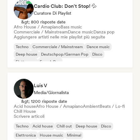
Cardio Club: Don't Stop! 💦
Curatore Di Playlist
&gt; 800 risposte date
Afro House / Amapiano
Bass music
Commerciale / Mainstream
Dance music
Danza pop
Aggiungere artisti nelle mie playlist più seguite
Techno
Commerciale / Mainstream
Dance music
Deep house
Deutschpop/German Pop
Disco
Elettropop
French Pop
Luis V
Media/Giornalista
&gt; 1200 risposte date
Acid house
Afro House / Amapiano
Ambient
Beats / Lo-fi
Chill House
Scrivere articoli
Techno
Acid house
Chill out
Deep house
Disco
Elettronica
House music
Minimal