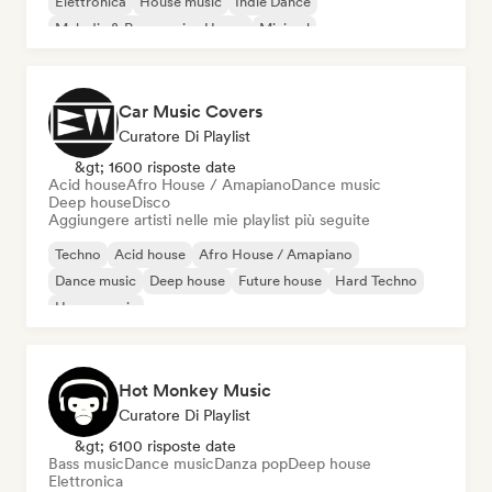
Elettronica
House music
Indie Dance
Melodic & Progressive House
Minimal
Car Music Covers
Curatore Di Playlist
&gt; 1600 risposte date
Acid house
Afro House / Amapiano
Dance music
Deep house
Disco
Aggiungere artisti nelle mie playlist più seguite
Techno
Acid house
Afro House / Amapiano
Dance music
Deep house
Future house
Hard Techno
House music
Hot Monkey Music
Curatore Di Playlist
&gt; 6100 risposte date
Bass music
Dance music
Danza pop
Deep house
Elettronica