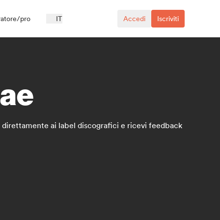
ratore/pro
IT
Accedi
Iscriviti
gae
i direttamente ai label discografici e ricevi feedback