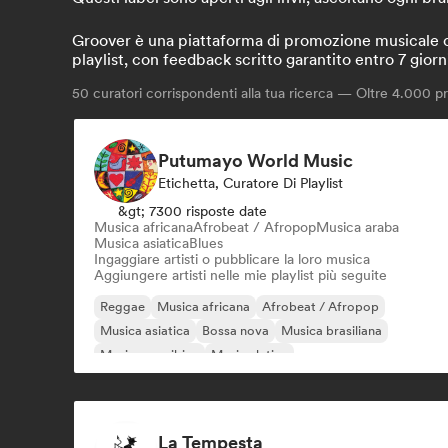
Groover è una piattaforma di promozione musicale che
playlist, con feedback scritto garantito entro 7 giorn
50
curatori corrispondenti alla tua ricerca — Oltre 4.000 pro
Putumayo World Music
Etichetta, Curatore Di Playlist
&gt; 7300 risposte date
Musica africana
Afrobeat / Afropop
Musica araba
Musica asiatica
Blues
Ingaggiare artisti o pubblicare la loro musica
Aggiungere artisti nelle mie playlist più seguite
Reggae
Musica africana
Afrobeat / Afropop
Musica asiatica
Bossa nova
Musica brasiliana
Musica caraibica
Musica latina
La Tempesta