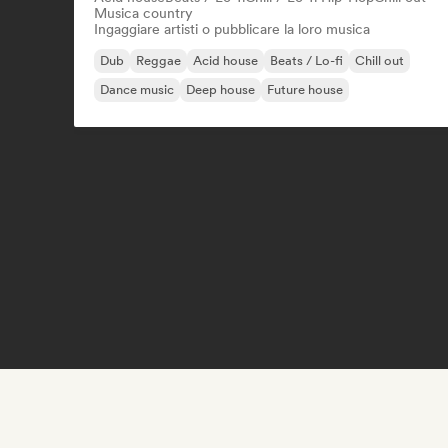
Musica country
Ingaggiare artisti o pubblicare la loro musica
Dub
Reggae
Acid house
Beats / Lo-fi
Chill out
Dance music
Deep house
Future house