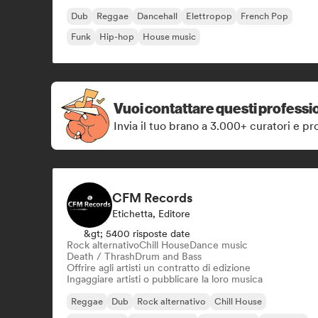
Dub
Reggae
Dancehall
Elettropop
French Pop
Funk
Hip-hop
House music
Vuoi contattare questi professio
Invia il tuo brano a 3.000+ curatori e pro
CFM Records
Etichetta, Editore
&gt; 5400 risposte date
Rock alternativo
Chill House
Dance music
Death / Thrash
Drum and Bass
Offrire agli artisti un contratto di edizione
Ingaggiare artisti o pubblicare la loro musica
Reggae
Dub
Rock alternativo
Chill House