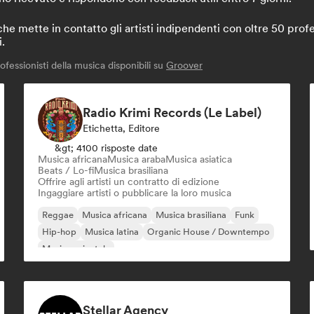
 mette in contatto gli artisti indipendenti con oltre 50 profes
i.
fessionisti della musica disponibili su
Groover
Radio Krimi Records (Le Label)
Etichetta, Editore
&gt; 4100 risposte date
Musica africana
Musica araba
Musica asiatica
Beats / Lo-fi
Musica brasiliana
Offrire agli artisti un contratto di edizione
Ingaggiare artisti o pubblicare la loro musica
Reggae
Musica africana
Musica brasiliana
Funk
Hip-hop
Musica latina
Organic House / Downtempo
Musica orientale
Stellar Agency