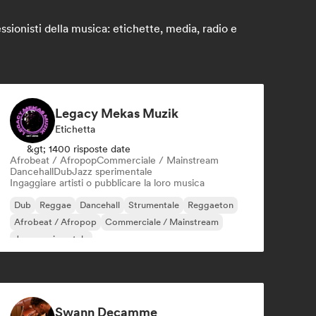
sionisti della musica: etichette, media, radio e
Legacy Mekas Muzik
Etichetta
&gt; 1400 risposte date
Afrobeat / Afropop
Commerciale / Mainstream
Dancehall
Dub
Jazz sperimentale
Ingaggiare artisti o pubblicare la loro musica
Dub
Reggae
Dancehall
Strumentale
Reggaeton
Afrobeat / Afropop
Commerciale / Mainstream
Jazz sperimentale
Swann Decamme