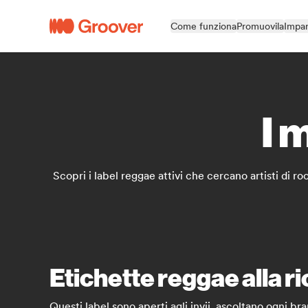
Come funziona
Promuovila
Impar
I 
Scopri i label reggae attivi che cercano artisti di r
Etichette reggae alla ri
Questi label sono aperti agli invii, ascoltano ogni br