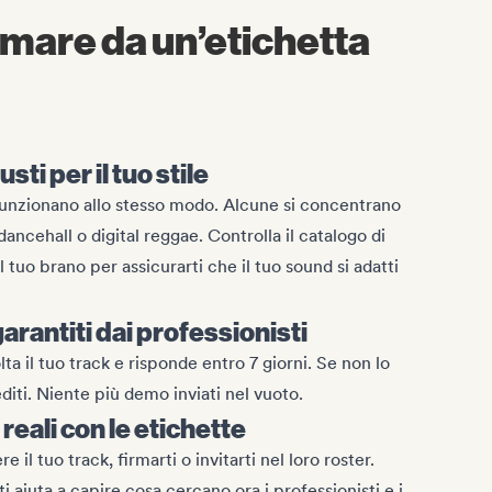
rmare da un’etichetta
usti per il tuo stile
funzionano allo stesso modo. Alcune si concentrano
dancehall o digital reggae. Controlla il catalogo di
l tuo brano per assicurarti che il tuo sound si adatti
arantiti dai professionisti
a il tuo track e risponde entro 7 giorni. Se non lo
editi. Niente più demo inviati nel vuoto.
eali con le etichette
il tuo track, firmarti o invitarti nel loro roster.
i aiuta a capire cosa cercano ora i professionisti e i