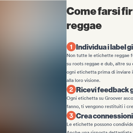
Come farsi fi
reggae
Individua i label gi
Non tutte le etichette reggae 
su roots reggae e dub, altre su 
ogni etichetta prima di inviare i
alla loro visione.
Ricevi feedback g
Ogni etichetta su Groover ascolt
fanno, ti vengono restituiti i cr
Crea connessioni r
Le etichette possono condividere 
Anche una risposta dettagliata t