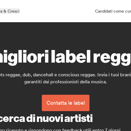
a & Cresci
Candidati come cu
migliori label reg
oots reggae, dub, dancehall e conscious reggae. Invia i tuoi bran
garantiti dai professionisti della musica.
Contatta le label
cerca di nuovi artisti
ano ricevuto e rispondono con feedback utili entro 7 giorni.