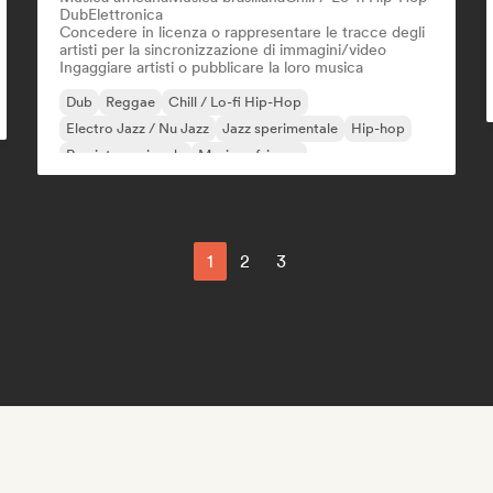
Dub
Elettronica
Concedere in licenza o rappresentare le tracce degli
artisti per la sincronizzazione di immagini/video
Ingaggiare artisti o pubblicare la loro musica
Dub
Reggae
Chill / Lo-fi Hip-Hop
Electro Jazz / Nu Jazz
Jazz sperimentale
Hip-hop
Rap internazionale
Musica africana
1
2
3