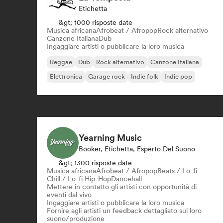
Etichetta
&gt; 1000 risposte date
Musica africana
Afrobeat / Afropop
Rock alternativo
Canzone Italiana
Dub
Ingaggiare artisti o pubblicare la loro musica
Reggae
Dub
Rock alternativo
Canzone Italiana
Elettronica
Garage rock
Indie folk
Indie pop
Yearning Music
Booker, Etichetta, Esperto Del Suono
&gt; 1300 risposte date
Musica africana
Afrobeat / Afropop
Beats / Lo-fi
Chill / Lo-fi Hip-Hop
Dancehall
Mettere in contatto gli artisti con opportunità di
eventi dal vivo
Ingaggiare artisti o pubblicare la loro musica
Fornire agli artisti un feedback dettagliato sul loro
suono/produzione