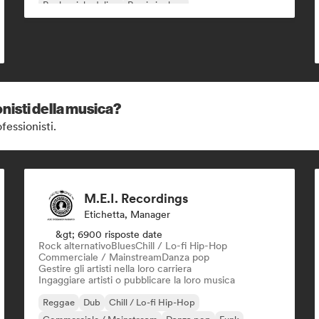
Rock psichedelico
Rap in inglese
nisti della musica?
fessionisti.
M.E.I. Recordings
Etichetta, Manager
&gt; 6900 risposte date
Rock alternativo
Blues
Chill / Lo-fi Hip-Hop
Commerciale / Mainstream
Danza pop
Gestire gli artisti nella loro carriera
Ingaggiare artisti o pubblicare la loro musica
Reggae
Dub
Chill / Lo-fi Hip-Hop