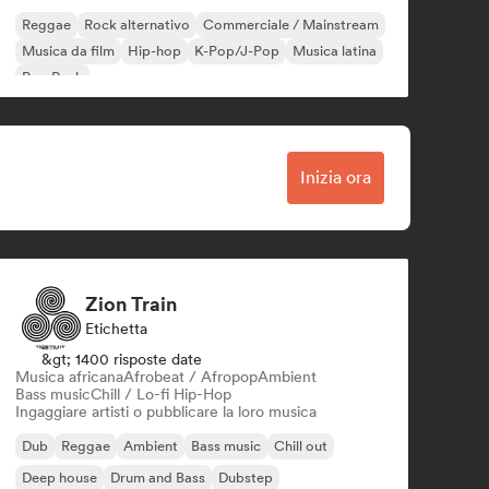
Reggae
Rock alternativo
Commerciale / Mainstream
Musica da film
Hip-hop
K-Pop/J-Pop
Musica latina
Pop Punk
Inizia ora
Zion Train
Etichetta
&gt; 1400 risposte date
Musica africana
Afrobeat / Afropop
Ambient
Bass music
Chill / Lo-fi Hip-Hop
Ingaggiare artisti o pubblicare la loro musica
Dub
Reggae
Ambient
Bass music
Chill out
Deep house
Drum and Bass
Dubstep