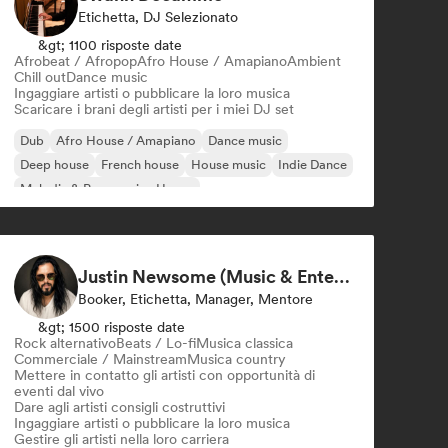
Etichetta, DJ Selezionato
&gt; 1100 risposte date
Afrobeat / Afropop
Afro House / Amapiano
Ambient
Chill out
Dance music
Ingaggiare artisti o pubblicare la loro musica
Scaricare i brani degli artisti per i miei DJ set
Dub
Afro House / Amapiano
Dance music
Deep house
French house
House music
Indie Dance
Melodic & Progressive House
Justin Newsome (Music & Entertainment Executive | A&R, Artist Development & Partnerships | Applied AI & Systems Strategy)
Booker, Etichetta, Manager, Mentore
&gt; 1500 risposte date
Rock alternativo
Beats / Lo-fi
Musica classica
Commerciale / Mainstream
Musica country
Mettere in contatto gli artisti con opportunità di
eventi dal vivo
Dare agli artisti consigli costruttivi
Ingaggiare artisti o pubblicare la loro musica
Gestire gli artisti nella loro carriera