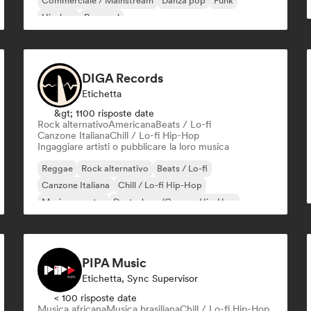
Commerciale / Mainstream
Danza pop
Funk
Hip-hop
Pop soul
DIGA Records
Etichetta
&gt; 1100 risposte date
Rock alternativo
Americana
Beats / Lo-fi
Canzone Italiana
Chill / Lo-fi Hip-Hop
Ingaggiare artisti o pubblicare la loro musica
Reggae
Rock alternativo
Beats / Lo-fi
Canzone Italiana
Chill / Lo-fi Hip-Hop
Musica country
Deutschrap/German Hip-Hop
Elettropop
PIPA Music
Etichetta, Sync Supervisor
< 100 risposte date
Musica africana
Musica brasiliana
Chill / Lo-fi Hip-Hop