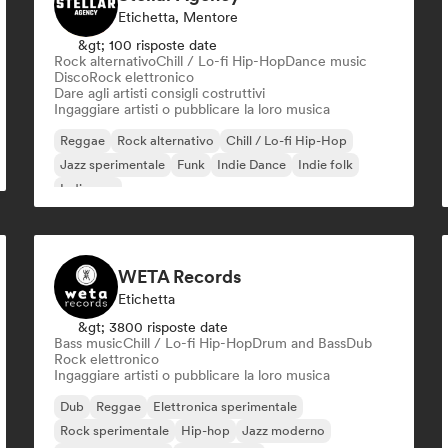
Etichetta, Mentore
&gt; 100 risposte date
Rock alternativo
Chill / Lo-fi Hip-Hop
Dance music
Disco
Rock elettronico
Dare agli artisti consigli costruttivi
Ingaggiare artisti o pubblicare la loro musica
Reggae
Rock alternativo
Chill / Lo-fi Hip-Hop
Jazz sperimentale
Funk
Indie Dance
Indie folk
Indie pop
WETA Records
Etichetta
&gt; 3800 risposte date
Bass music
Chill / Lo-fi Hip-Hop
Drum and Bass
Dub
Rock elettronico
Ingaggiare artisti o pubblicare la loro musica
Dub
Reggae
Elettronica sperimentale
Rock sperimentale
Hip-hop
Jazz moderno