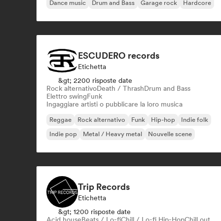
Dance music
Drum and Bass
Garage rock
Hardcore
ESCUDERO records
Etichetta
&gt; 2200 risposte date
Rock alternativo
Death / Thrash
Drum and Bass
Elettro swing
Funk
Ingaggiare artisti o pubblicare la loro musica
Reggae
Rock alternativo
Funk
Hip-hop
Indie folk
Indie pop
Metal / Heavy metal
Nouvelle scene
Trip Records
Etichetta
&gt; 1200 risposte date
Acid house
Beats / Lo-fi
Chill / Lo-fi Hip-Hop
Chill out