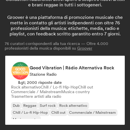
e brani reggae in tutti i sottogeneri.
Groover è una piattaforma di promozione musicale che
mette in contatto gli artisti indipendenti con oltre 76
professionisti della musica: etichette, media, radio e
playlist, con feedback scritto garantito entro 7 giorni.
76
curatori corrispondenti alla tua ricerca — Oltre 4.000
professionisti della musica disponibili su
Groover
Good Vibration | Rádio Alternativa Rock
Stazione Radio
&gt; 2000 risposte date
Rock alternativo
Chill / Lo-fi Hip-Hop
Chill out
Commerciale / Mainstream
Musica country
Trasmettere artisti alla radio
Dub
Reggae
Surf rock
Rock alternativo
Chill / Lo-fi Hip-Hop
Chill out
Commerciale / Mainstream
Musica country