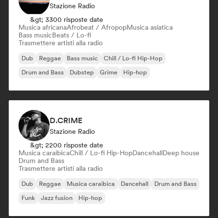
Stazione Radio
&gt; 3300 risposte date
Musica africana
Afrobeat / Afropop
Musica asiatica
Bass music
Beats / Lo-fi
Trasmettere artisti alla radio
Dub
Reggae
Bass music
Chill / Lo-fi Hip-Hop
Drum and Bass
Dubstep
Grime
Hip-hop
D.CRIME
Stazione Radio
&gt; 2200 risposte date
Musica caraibica
Chill / Lo-fi Hip-Hop
Dancehall
Deep house
Drum and Bass
Trasmettere artisti alla radio
Dub
Reggae
Musica caraibica
Dancehall
Drum and Bass
Funk
Jazz fusion
Hip-hop