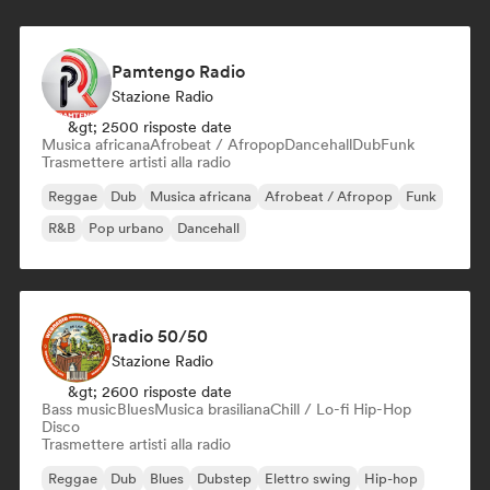
Pamtengo Radio
Stazione Radio
&gt; 2500 risposte date
Musica africana
Afrobeat / Afropop
Dancehall
Dub
Funk
Trasmettere artisti alla radio
Reggae
Dub
Musica africana
Afrobeat / Afropop
Funk
R&B
Pop urbano
Dancehall
radio 50/50
Stazione Radio
&gt; 2600 risposte date
Bass music
Blues
Musica brasiliana
Chill / Lo-fi Hip-Hop
Disco
Trasmettere artisti alla radio
Reggae
Dub
Blues
Dubstep
Elettro swing
Hip-hop