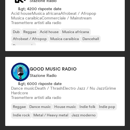
Stazione Radio
&gt; 4200 risposte date
Acid house
Musica africana
Afrobeat / Afropop
Musica caraibica
Commerciale / Mainstream
Trasmettere artisti alla radio
Dub
Reggae
Acid house
Musica africana
Afrobeat / Afropop
Musica caraibica
Dancehall
Dance music
GOOD MUSIC RADIO
Stazione Radio
&gt; 6000 risposte date
Dance music
Death / Thrash
Electro Jazz / Nu Jazz
Grime
Hardcore
Trasmettere artisti alla radio
Reggae
Dance music
House music
Indie folk
Indie pop
Indie rock
Metal / Heavy metal
Jazz moderno