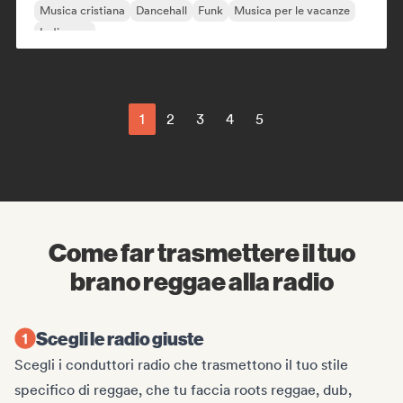
Musica cristiana
Dancehall
Funk
Musica per le vacanze
Indie pop
1
2
3
4
5
Come far trasmettere il tuo
brano reggae alla radio
Scegli le radio giuste
Scegli i conduttori radio che trasmettono il tuo stile
specifico di reggae, che tu faccia roots reggae, dub,