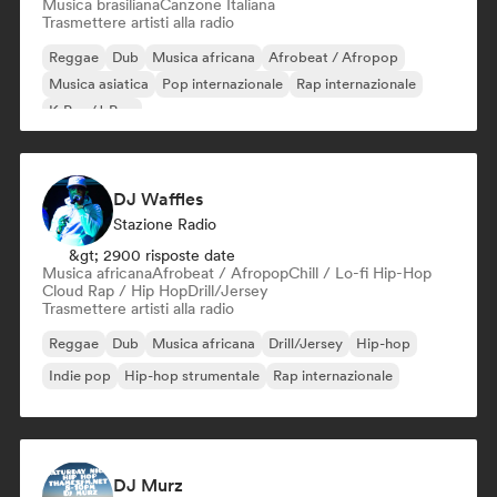
Musica brasiliana
Canzone Italiana
Trasmettere artisti alla radio
Reggae
Dub
Musica africana
Afrobeat / Afropop
Musica asiatica
Pop internazionale
Rap internazionale
K-Pop/J-Pop
DJ Waffles
Stazione Radio
&gt; 2900 risposte date
Musica africana
Afrobeat / Afropop
Chill / Lo-fi Hip-Hop
Cloud Rap / Hip Hop
Drill/Jersey
Trasmettere artisti alla radio
Reggae
Dub
Musica africana
Drill/Jersey
Hip-hop
Indie pop
Hip-hop strumentale
Rap internazionale
DJ Murz