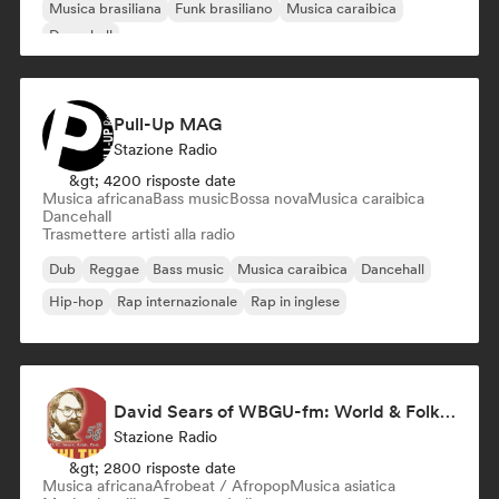
Musica brasiliana
Funk brasiliano
Musica caraibica
Dancehall
Pull-Up MAG
Stazione Radio
&gt; 4200 risposte date
Musica africana
Bass music
Bossa nova
Musica caraibica
Dancehall
Trasmettere artisti alla radio
Dub
Reggae
Bass music
Musica caraibica
Dancehall
Hip-hop
Rap internazionale
Rap in inglese
David Sears of WBGU-fm: World & Folk Music DJ
Stazione Radio
&gt; 2800 risposte date
Musica africana
Afrobeat / Afropop
Musica asiatica