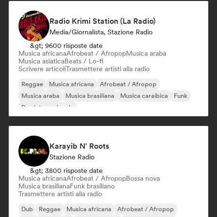
Radio Krimi Station (La Radio)
Media/Giornalista, Stazione Radio
&gt; 9600 risposte date
Musica africana
Afrobeat / Afropop
Musica araba
Musica asiatica
Beats / Lo-fi
Scrivere articoli
Trasmettere artisti alla radio
Reggae
Musica africana
Afrobeat / Afropop
Musica araba
Musica brasiliana
Musica caraibica
Funk
Rap internazionale
Karayib N' Roots
Stazione Radio
&gt; 3800 risposte date
Musica africana
Afrobeat / Afropop
Bossa nova
Musica brasiliana
Funk brasiliano
Trasmettere artisti alla radio
Dub
Reggae
Musica africana
Afrobeat / Afropop