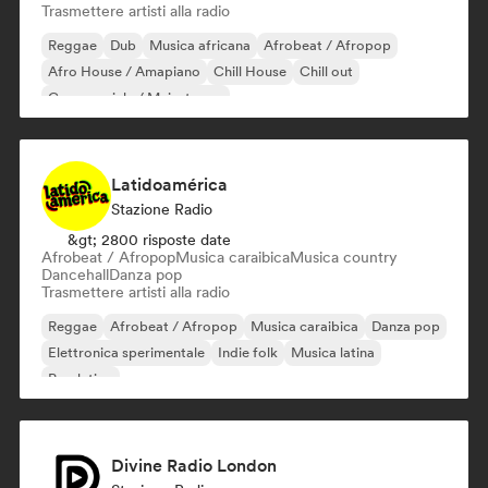
Trasmettere artisti alla radio
Reggae
Dub
Musica africana
Afrobeat / Afropop
Afro House / Amapiano
Chill House
Chill out
Commerciale / Mainstream
Latidoamérica
Stazione Radio
&gt; 2800 risposte date
Afrobeat / Afropop
Musica caraibica
Musica country
Dancehall
Danza pop
Trasmettere artisti alla radio
Reggae
Afrobeat / Afropop
Musica caraibica
Danza pop
Elettronica sperimentale
Indie folk
Musica latina
Pop latino
Divine Radio London