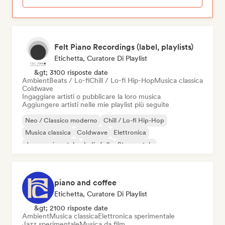
Felt Piano Recordings (label, playlists)
Etichetta, Curatore Di Playlist
&gt; 3100 risposte date
Ambient
Beats / Lo-fi
Chill / Lo-fi Hip-Hop
Musica classica
Coldwave
Ingaggiare artisti o pubblicare la loro musica
Aggiungere artisti nelle mie playlist più seguite
Neo / Classico moderno
Chill / Lo-fi Hip-Hop
Musica classica
Coldwave
Elettronica
Jazz sperimentale
Indie folk
Strumentale
piano and coffee
Etichetta, Curatore Di Playlist
&gt; 2100 risposte date
Ambient
Musica classica
Elettronica sperimentale
Jazz sperimentale
Musica da film