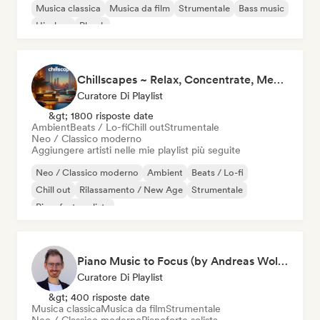
Musica classica
Musica da film
Strumentale
Bass music
Hip-hop
Phonk
Chillscapes ~ Relax, Concentrate, Meditate, Sleep, Dream
Curatore Di Playlist
&gt; 1800 risposte date
Ambient
Beats / Lo-fi
Chill out
Strumentale
Neo / Classico moderno
Aggiungere artisti nelle mie playlist più seguite
Neo / Classico moderno
Ambient
Beats / Lo-fi
Chill out
Rilassamento / New Age
Strumentale
Pianoforte solista
Piano Music to Focus (by Andreas Wolff)
Curatore Di Playlist
&gt; 400 risposte date
Musica classica
Musica da film
Strumentale