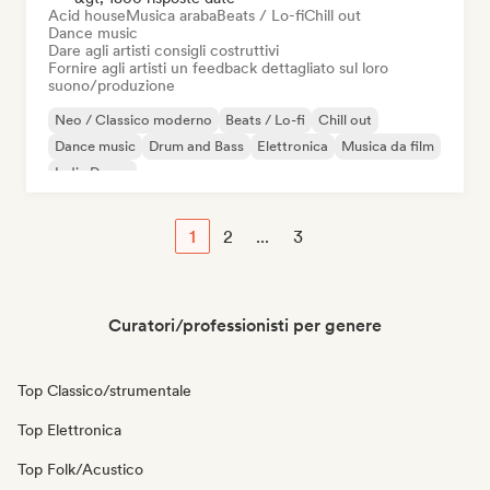
Acid house
Musica araba
Beats / Lo-fi
Chill out
Dance music
Dare agli artisti consigli costruttivi
Fornire agli artisti un feedback dettagliato sul loro
suono/produzione
Neo / Classico moderno
Beats / Lo-fi
Chill out
Dance music
Drum and Bass
Elettronica
Musica da film
Indie Dance
1
2
...
3
Curatori/professionisti per genere
Top Classico/strumentale
Top Elettronica
Top Folk/Acustico