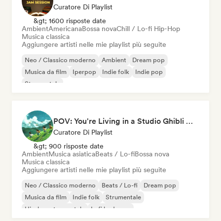
Curatore Di Playlist
&gt; 1600 risposte date
Ambient
Americana
Bossa nova
Chill / Lo-fi Hip-Hop
Musica classica
Aggiungere artisti nelle mie playlist più seguite
Neo / Classico moderno
Ambient
Dream pop
Musica da film
Iperpop
Indie folk
Indie pop
Strumentale
POV: You're Living in a Studio Ghibli Movie 🌱 Neo-Classical Piano & Dream Pop
Curatore Di Playlist
&gt; 900 risposte date
Ambient
Musica asiatica
Beats / Lo-fi
Bossa nova
Musica classica
Aggiungere artisti nelle mie playlist più seguite
Neo / Classico moderno
Beats / Lo-fi
Dream pop
Musica da film
Indie folk
Strumentale
Hip-hop strumentale
Lofi bedroom