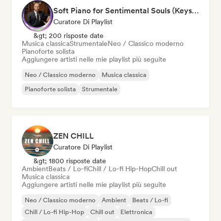
Soft Piano for Sentimental Souls (Keys From Above)
Curatore Di Playlist
&gt; 200 risposte date
Musica classica
Strumentale
Neo / Classico moderno
Pianoforte solista
Aggiungere artisti nelle mie playlist più seguite
Neo / Classico moderno
Musica classica
Pianoforte solista
Strumentale
ZEN CHILL
Curatore Di Playlist
&gt; 1800 risposte date
Ambient
Beats / Lo-fi
Chill / Lo-fi Hip-Hop
Chill out
Musica classica
Aggiungere artisti nelle mie playlist più seguite
Neo / Classico moderno
Ambient
Beats / Lo-fi
Chill / Lo-fi Hip-Hop
Chill out
Elettronica