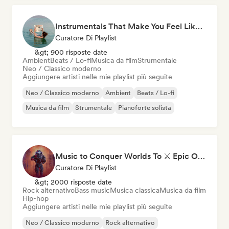
Instrumentals That Make You Feel Like Floating
Curatore Di Playlist
&gt; 900 risposte date
Ambient
Beats / Lo-fi
Musica da film
Strumentale
Neo / Classico moderno
Aggiungere artisti nelle mie playlist più seguite
Neo / Classico moderno
Ambient
Beats / Lo-fi
Musica da film
Strumentale
Pianoforte solista
Music to Conquer Worlds To ⚔️ Epic Orchestral, Cinematic & Trailer Music
Curatore Di Playlist
&gt; 2000 risposte date
Rock alternativo
Bass music
Musica classica
Musica da film
Hip-hop
Aggiungere artisti nelle mie playlist più seguite
Neo / Classico moderno
Rock alternativo