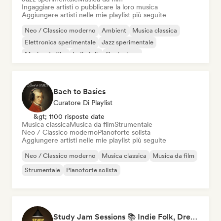
Ingaggiare artisti o pubblicare la loro musica
Aggiungere artisti nelle mie playlist più seguite
Neo / Classico moderno
Ambient
Musica classica
Elettronica sperimentale
Jazz sperimentale
Musica da film
Indie folk
Cantautore
Bach to Basics
Curatore Di Playlist
&gt; 1100 risposte date
Musica classica
Musica da film
Strumentale
Neo / Classico moderno
Pianoforte solista
Aggiungere artisti nelle mie playlist più seguite
Neo / Classico moderno
Musica classica
Musica da film
Strumentale
Pianoforte solista
Study Jam Sessions 📚 Indie Folk, Dream Pop & Singer-Songwriter