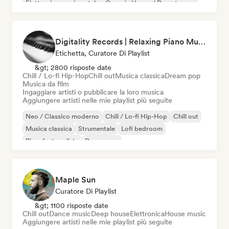
Elettronica sperimentale
Organic House / Downtempo
Digitality Records | Relaxing Piano Music
Etichetta, Curatore Di Playlist
&gt; 2800 risposte date
Chill / Lo-fi Hip-Hop
Chill out
Musica classica
Dream pop
Musica da film
Ingaggiare artisti o pubblicare la loro musica
Aggiungere artisti nelle mie playlist più seguite
Neo / Classico moderno
Chill / Lo-fi Hip-Hop
Chill out
Musica classica
Strumentale
Lofi bedroom
Pianoforte solista
Dream pop
Maple Sun
Curatore Di Playlist
&gt; 1100 risposte date
Chill out
Dance music
Deep house
Elettronica
House music
Aggiungere artisti nelle mie playlist più seguite