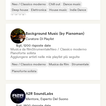
Neo / Classico moderno
Chill out
Dance music
Deep house
Elettronica
House music
Indie Dance
Indie folk
Background Music (by Pianoman)
Curatore Di Playlist
&gt; 1200 risposte date
Musica da film
Strumentale
Neo / Classico moderno
Pianoforte solista
Aggiungere artisti nelle mie playlist più seguite
Neo / Classico moderno
Musica da film
Strumentale
Pianoforte solista
A2R SoundLabs
Mentore, Esperto Del Suono
&gt; 1800 risposte date