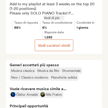
Add to my playlist at least 3 weeks on the top 20 
(1-20 positions).

Please only SOLO PIANO Tracks! P...
Vedi di più
Tasso di risposta
Tasso di condivisione
Condivide in
88%
6%
1 giorno
Risposte date
1,292
Vedi curatori simili
Generi accettati più spesso
Musica classica
Musica da film
Strumentale
Neo / Classico moderno
Pianoforte solista
Vuole ricevere musica simile a...
Ólafur Arnalds
Nils Frahm
Principali opportunità