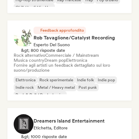
Chill / Lo-fi Hip-Hop
Feedback approfondito
Rob Tavaglione/Catalyst Recording
Esperto Del Suono
&gt; 800 risposte date
Rock alternativo
Commerciale / Mainstream
Musica country
Dream pop
Elettronica
Fornire agli artisti un feedback dettagliato sul loro
suono/produzione
Elettronica
Rock sperimentale
Indie folk
Indie pop
Indie rock
Metal / Heavy metal
Post punk
Rock & Roll / Rock classico
Dreamers Island Entertainment
Etichetta, Editore
&gt; 1000 risposte date