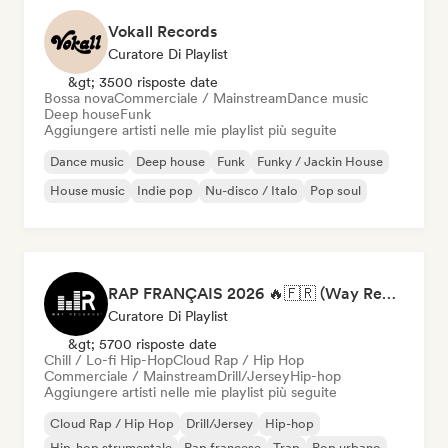
Vokall Records
Curatore Di Playlist
&gt; 3500 risposte date
Bossa nova
Commerciale / Mainstream
Dance music
Deep house
Funk
Aggiungere artisti nelle mie playlist più seguite
Dance music
Deep house
Funk
Funky / Jackin House
House music
Indie pop
Nu-disco / Italo
Pop soul
RAP FRANÇAIS 2026 🔥🇫🇷 (Way Records)
Curatore Di Playlist
&gt; 5700 risposte date
Chill / Lo-fi Hip-Hop
Cloud Rap / Hip Hop
Commerciale / Mainstream
Drill/Jersey
Hip-hop
Aggiungere artisti nelle mie playlist più seguite
Cloud Rap / Hip Hop
Drill/Jersey
Hip-hop
Hip-hop strumentale
Rap francese
Trap
Pop urbano