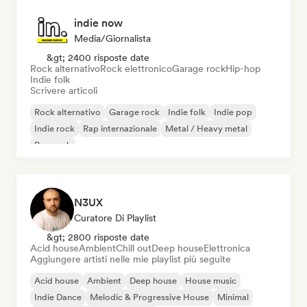
indie now
Media/Giornalista
&gt; 2400 risposte date
Rock alternativo
Rock elettronico
Garage rock
Hip-hop
Indie folk
Scrivere articoli
Rock alternativo
Garage rock
Indie folk
Indie pop
Indie rock
Rap internazionale
Metal / Heavy metal
Pop rock
N3UX
Curatore Di Playlist
&gt; 2800 risposte date
Acid house
Ambient
Chill out
Deep house
Elettronica
Aggiungere artisti nelle mie playlist più seguite
Acid house
Ambient
Deep house
House music
Indie Dance
Melodic & Progressive House
Minimal