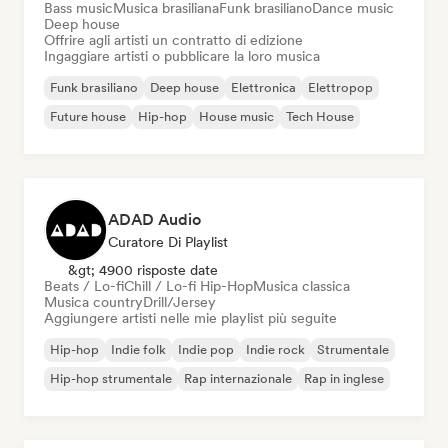
Bass music
Musica brasiliana
Funk brasiliano
Dance music
Deep house
Offrire agli artisti un contratto di edizione
Ingaggiare artisti o pubblicare la loro musica
Funk brasiliano
Deep house
Elettronica
Elettropop
Future house
Hip-hop
House music
Tech House
ADAD Audio
Curatore Di Playlist
&gt; 4900 risposte date
Beats / Lo-fi
Chill / Lo-fi Hip-Hop
Musica classica
Musica country
Drill/Jersey
Aggiungere artisti nelle mie playlist più seguite
Hip-hop
Indie folk
Indie pop
Indie rock
Strumentale
Hip-hop strumentale
Rap internazionale
Rap in inglese