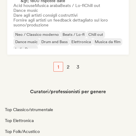
&gt; 1800 risposte date
Acid house
Musica araba
Beats / Lo-fi
Chill out
Dance music
Dare agli artisti consigli costruttivi
Fornire agli artisti un feedback dettagliato sul loro
suono/produzione
Neo / Classico moderno
Beats / Lo-fi
Chill out
Dance music
Drum and Bass
Elettronica
Musica da film
Indie Dance
1
2
3
Curatori/professionisti per genere
Top Classico/strumentale
Top Elettronica
Top Folk/Acustico