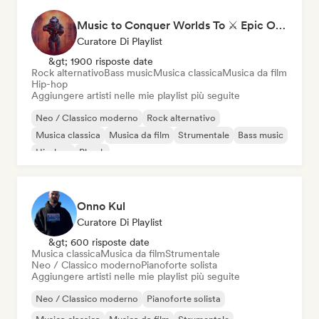
Music to Conquer Worlds To ⚔️ Epic Orchestral, Cinematic & Trailer Music
Curatore Di Playlist
&gt; 1900 risposte date
Rock alternativo
Bass music
Musica classica
Musica da film
Hip-hop
Aggiungere artisti nelle mie playlist più seguite
Neo / Classico moderno
Rock alternativo
Musica classica
Musica da film
Strumentale
Bass music
Hip-hop
Phonk
Onno Kul
Curatore Di Playlist
&gt; 600 risposte date
Musica classica
Musica da film
Strumentale
Neo / Classico moderno
Pianoforte solista
Aggiungere artisti nelle mie playlist più seguite
Neo / Classico moderno
Pianoforte solista