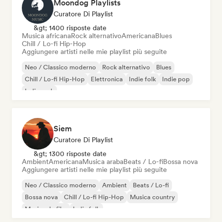
Moondog Playlists
Curatore Di Playlist
&gt; 1400 risposte date
Musica africana
Rock alternativo
Americana
Blues
Chill / Lo-fi Hip-Hop
Aggiungere artisti nelle mie playlist più seguite
Neo / Classico moderno
Rock alternativo
Blues
Chill / Lo-fi Hip-Hop
Elettronica
Indie folk
Indie pop
Indie rock
Siem
Curatore Di Playlist
&gt; 1300 risposte date
Ambient
Americana
Musica araba
Beats / Lo-fi
Bossa nova
Aggiungere artisti nelle mie playlist più seguite
Neo / Classico moderno
Ambient
Beats / Lo-fi
Bossa nova
Chill / Lo-fi Hip-Hop
Musica country
Musica da film
Indie folk