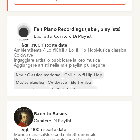
Felt Piano Recordings (label, playlists)
Etichetta, Curatore Di Playlist
&gt; 3100 risposte date
Ambient
Beats / Lo-fi
Chill / Lo-fi Hip-Hop
Musica classica
Coldwave
Ingaggiare artisti o pubblicare la loro musica
Aggiungere artisti nelle mie playlist più seguite
Neo / Classico moderno
Chill / Lo-fi Hip-Hop
Musica classica
Coldwave
Elettronica
Jazz sperimentale
Indie folk
Strumentale
Bach to Basics
Curatore Di Playlist
&gt; 1100 risposte date
Musica classica
Musica da film
Strumentale
Neo / Classico moderno
Pianoforte solista