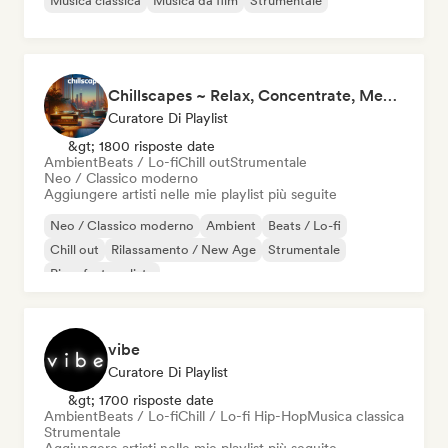
Musica classica
Musica da film
Strumentale
Chillscapes ~ Relax, Concentrate, Meditate, Sleep, Dream
Curatore Di Playlist
&gt; 1800 risposte date
Ambient
Beats / Lo-fi
Chill out
Strumentale
Neo / Classico moderno
Aggiungere artisti nelle mie playlist più seguite
Neo / Classico moderno
Ambient
Beats / Lo-fi
Chill out
Rilassamento / New Age
Strumentale
Pianoforte solista
vibe
Curatore Di Playlist
&gt; 1700 risposte date
Ambient
Beats / Lo-fi
Chill / Lo-fi Hip-Hop
Musica classica
Strumentale