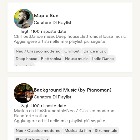
Maple Sun
Curatore Di Playlist
&gt; 1100 risposte date
Chill out
Dance music
Deep house
Elettronica
House music
Aggiungere artisti nelle mie playlist più seguite
Neo / Classico moderno
Chill out
Dance music
Deep house
Elettronica
House music
Indie Dance
Indie folk
Background Music (by Pianoman)
Curatore Di Playlist
&gt; 1100 risposte date
Musica da film
Strumentale
Neo / Classico moderno
Pianoforte solista
Aggiungere artisti nelle mie playlist più seguite
Neo / Classico moderno
Musica da film
Strumentale
Pianoforte solista