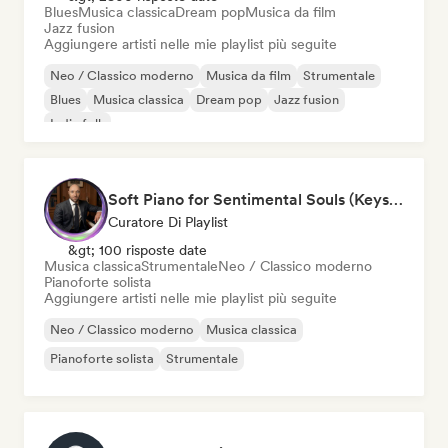
Blues
Musica classica
Dream pop
Musica da film
Jazz fusion
Aggiungere artisti nelle mie playlist più seguite
Neo / Classico moderno
Musica da film
Strumentale
Blues
Musica classica
Dream pop
Jazz fusion
Indie folk
Soft Piano for Sentimental Souls (Keys From Above)
Curatore Di Playlist
&gt; 100 risposte date
Musica classica
Strumentale
Neo / Classico moderno
Pianoforte solista
Aggiungere artisti nelle mie playlist più seguite
Neo / Classico moderno
Musica classica
Pianoforte solista
Strumentale