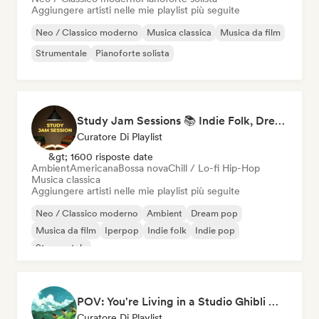
Aggiungere artisti nelle mie playlist più seguite
Neo / Classico moderno
Musica classica
Musica da film
Strumentale
Pianoforte solista
Study Jam Sessions 📚 Indie Folk, Dream Pop & Singer-Songwriter
Curatore Di Playlist
&gt; 1600 risposte date
Ambient
Americana
Bossa nova
Chill / Lo-fi Hip-Hop
Musica classica
Aggiungere artisti nelle mie playlist più seguite
Neo / Classico moderno
Ambient
Dream pop
Musica da film
Iperpop
Indie folk
Indie pop
Strumentale
POV: You're Living in a Studio Ghibli Movie 🌱 Neo-Classical Piano & Dream Pop
Curatore Di Playlist