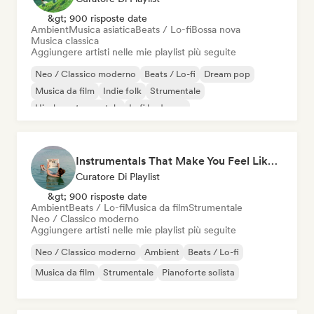
&gt; 900 risposte date
Ambient
Musica asiatica
Beats / Lo-fi
Bossa nova
Musica classica
Aggiungere artisti nelle mie playlist più seguite
Neo / Classico moderno
Beats / Lo-fi
Dream pop
Musica da film
Indie folk
Strumentale
Hip-hop strumentale
Lofi bedroom
Instrumentals That Make You Feel Like Floating
Curatore Di Playlist
&gt; 900 risposte date
Ambient
Beats / Lo-fi
Musica da film
Strumentale
Neo / Classico moderno
Aggiungere artisti nelle mie playlist più seguite
Neo / Classico moderno
Ambient
Beats / Lo-fi
Musica da film
Strumentale
Pianoforte solista