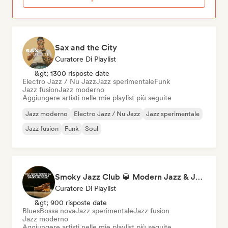
Sax and the City
Curatore Di Playlist
&gt; 1300 risposte date
Electro Jazz / Nu Jazz
Jazz sperimentale
Funk
Jazz fusion
Jazz moderno
Aggiungere artisti nelle mie playlist più seguite
Jazz moderno
Electro Jazz / Nu Jazz
Jazz sperimentale
Jazz fusion
Funk
Soul
Smoky Jazz Club 🥃 Modern Jazz & Jazz Fusion to Sip an Old Fashioned to
Curatore Di Playlist
&gt; 900 risposte date
Blues
Bossa nova
Jazz sperimentale
Jazz fusion
Jazz moderno
Aggiungere artisti nelle mie playlist più seguite