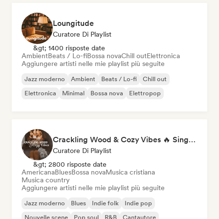
Loungitude
Curatore Di Playlist
&gt; 1400 risposte date
Ambient
Beats / Lo-fi
Bossa nova
Chill out
Elettronica
Aggiungere artisti nelle mie playlist più seguite
Jazz moderno
Ambient
Beats / Lo-fi
Chill out
Elettronica
Minimal
Bossa nova
Elettropop
Crackling Wood & Cozy Vibes 🔥 Singer-Songwriter, Dream Pop & Bedroom Pop
Curatore Di Playlist
&gt; 2800 risposte date
Americana
Blues
Bossa nova
Musica cristiana
Musica country
Aggiungere artisti nelle mie playlist più seguite
Jazz moderno
Blues
Indie folk
Indie pop
Nouvelle scene
Pop soul
R&B
Cantautore