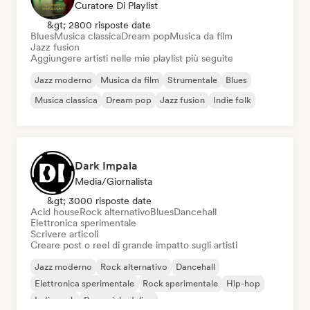
Curatore Di Playlist
&gt; 2800 risposte date
Blues
Musica classica
Dream pop
Musica da film
Jazz fusion
Aggiungere artisti nelle mie playlist più seguite
Jazz moderno
Musica da film
Strumentale
Blues
Musica classica
Dream pop
Jazz fusion
Indie folk
Dark Impala
Media/Giornalista
&gt; 3000 risposte date
Acid house
Rock alternativo
Blues
Dancehall
Elettronica sperimentale
Scrivere articoli
Creare post o reel di grande impatto sugli artisti
Jazz moderno
Rock alternativo
Dancehall
Elettronica sperimentale
Rock sperimentale
Hip-hop
Indie rock
Pop psichedelico