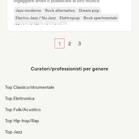
Ingaggiare artisti o pubblicare la loro musica
Jazz moderno
Rock alternativo
Dream pop
Electro Jazz / Nu Jazz
Elettropop
Rock sperimentale
Musica da film
Jazz fusion
1
2
3
Curatori/professionisti per genere
Top Classico/strumentale
Top Elettronica
Top Folk/Acustico
Top Hip-hop/Rap
Top Jazz