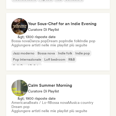
Your Sous-Chef for an Indie Evening
Curatore Di Playlist
&gt; 1300 risposte date
Bossa nova
Danza pop
Dream pop
Indie folk
Indie pop
Aggiungere artisti nelle mie playlist più seguite
Jazz moderno
Bossa nova
Indie folk
Indie pop
Pop internazionale
Lofi bedroom
R&B
Soft Pop / Ballata
Calm Summer Morning
Curatore Di Playlist
&gt; 1900 risposte date
Americana
Beats / Lo-fi
Bossa nova
Musica country
Dream pop
Aggiungere artisti nelle mie playlist più seguite