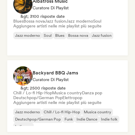
Albatross Music
Curatore Di Playlist
&gt; 3100 risposte date
Blues
Bossa nova
Jazz fusion
Jazz moderno
Soul
Aggiungere artisti nelle mie playlist più seguite
Jazz moderno
Soul
Blues
Bossa nova
Jazz fusion
Backyard BBQ Jams
Curatore Di Playlist
&gt; 2500 risposte date
Chill / Lo-fi Hip-Hop
Musica country
Danza pop
Deutschpop/German Pop
Elettropop
Aggiungere artisti nelle mie playlist più seguite
Jazz moderno
Chill / Lo-fi Hip-Hop
Musica country
Deutschpop/German Pop
Funk
Indie Dance
Indie folk
Indie pop