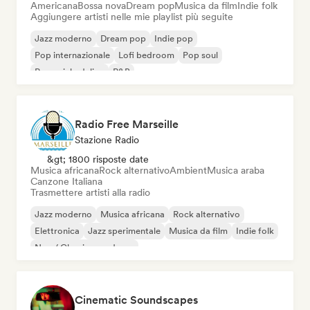
Americana
Bossa nova
Dream pop
Musica da film
Indie folk
Aggiungere artisti nelle mie playlist più seguite
Jazz moderno
Dream pop
Indie pop
Pop internazionale
Lofi bedroom
Pop soul
Pop psichedelico
R&B
Radio Free Marseille
Stazione Radio
&gt; 1800 risposte date
Musica africana
Rock alternativo
Ambient
Musica araba
Canzone Italiana
Trasmettere artisti alla radio
Jazz moderno
Musica africana
Rock alternativo
Elettronica
Jazz sperimentale
Musica da film
Indie folk
Neo / Classico moderno
Cinematic Soundscapes