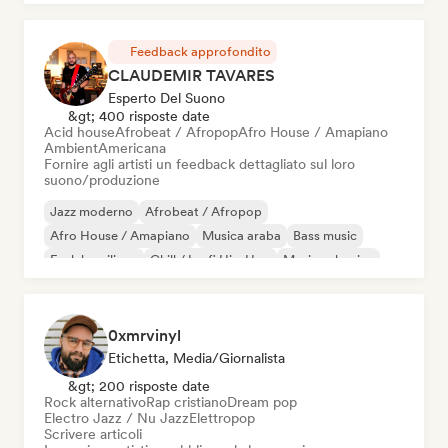
Feedback approfondito
CLAUDEMIR TAVARES
Esperto Del Suono
&gt; 400 risposte date
Acid house
Afrobeat / Afropop
Afro House / Amapiano
Ambient
Americana
Fornire agli artisti un feedback dettagliato sul loro
suono/produzione
Jazz moderno
Afrobeat / Afropop
Afro House / Amapiano
Musica araba
Bass music
Funk brasiliano
Chill / Lo-fi Hip-Hop
Musica classica
0xmrvinyl
Etichetta, Media/Giornalista
&gt; 200 risposte date
Rock alternativo
Rap cristiano
Dream pop
Electro Jazz / Nu Jazz
Elettropop
Scrivere articoli