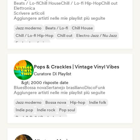
Beats / Lo-fi
Chill House
Chill / Lo-fi Hip-Hop
Chill out
Elettronica
Scrivere articoli
Aggiungere artisti nelle mie playlist più seguite
Jazz moderno
Beats / Lo-fi
Chill House
Chill / Lo-fi Hip-Hop
Chill out
Electro Jazz / Nu Jazz
Funk
Jazz fusion
Pops & Crackles | Vintage Vinyl Vibes
Curatore Di Playlist
&gt; 2000 risposte date
Blues
Bossa nova
Sertanejo brasiliano
Disco
Funk
Aggiungere artisti nelle mie playlist più seguite
Jazz moderno
Bossa nova
Hip-hop
Indie folk
Indie pop
Indie rock
Pop soul
Rock & Roll / Rock classico