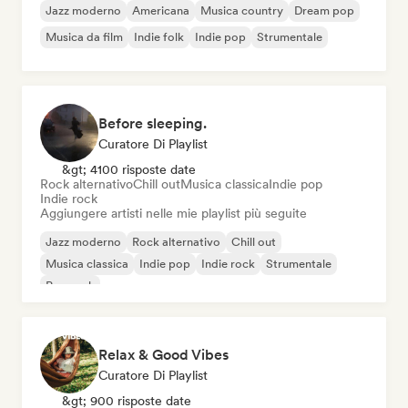
Jazz moderno
Americana
Musica country
Dream pop
Musica da film
Indie folk
Indie pop
Strumentale
Before sleeping.
Curatore Di Playlist
&gt; 4100 risposte date
Rock alternativo
Chill out
Musica classica
Indie pop
Indie rock
Aggiungere artisti nelle mie playlist più seguite
Jazz moderno
Rock alternativo
Chill out
Musica classica
Indie pop
Indie rock
Strumentale
Pop rock
Relax & Good Vibes
Curatore Di Playlist
&gt; 900 risposte date