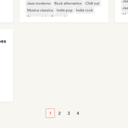
Ja
Jazz moderno
Rock alternativo
Chill out
Jaz
Musica classica
Indie pop
Indie rock
Met
Strumentale
Pop rock
Ne
Ro
pes
1
2
3
4