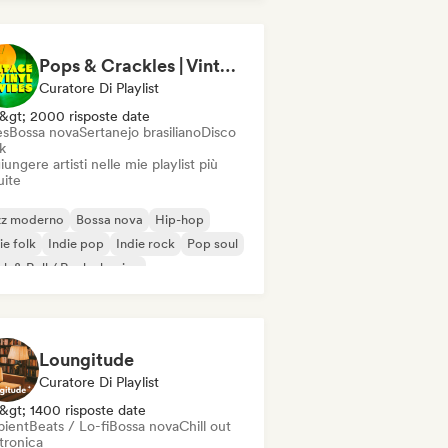
Pops & Crackles | Vintage Vinyl Vibes
Curatore Di Playlist
&gt; 2000 risposte date
es
Bossa nova
Sertanejo brasiliano
Disco
k
ungere artisti nelle mie playlist più
uite
zz moderno
Bossa nova
Hip-hop
ie folk
Indie pop
Indie rock
Pop soul
k & Roll / Rock classico
Loungitude
Curatore Di Playlist
&gt; 1400 risposte date
ient
Beats / Lo-fi
Bossa nova
Chill out
tronica