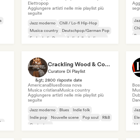
Elettropop
Aggi
Aggiungere artisti nelle mie playlist più
seg
seguite
a
Ja
Jazz moderno
Chill / Lo-fi Hip-Hop
Chi
Musica country
Deutschpop/German Pop
Bo
Funk
Indie Dance
Indie folk
Indie pop
Crackling Wood & Cozy Vibes 🔥 Singer-Songwriter, Dream Pop & Bedroom Pop
Curatore Di Playlist
&gt; 2800 risposte date
Americana
Blues
Bossa nova
Bos
Musica cristiana
Musica country
Mus
Aggiungere artisti nelle mie playlist più
Dub
seguite
Dare
Jazz moderno
Blues
Indie folk
Ja
Indie pop
Nouvelle scene
Pop soul
R&B
Ele
le
Cantautore
Mus
Ca