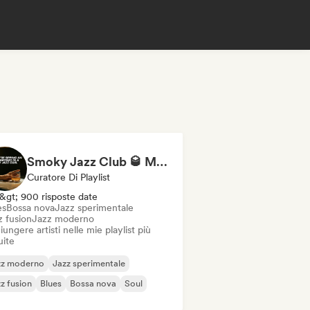
Smoky Jazz Club 🥃 Modern Jazz & Jazz Fusion to Sip an Old Fashioned to
Curatore Di Playlist
&gt; 900 risposte date
es
Bossa nova
Jazz sperimentale
z fusion
Jazz moderno
ungere artisti nelle mie playlist più
uite
zz moderno
Jazz sperimentale
z fusion
Blues
Bossa nova
Soul