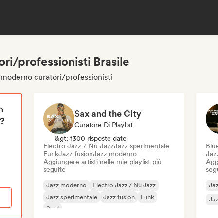
ri/professionisti Brasile
z moderno curatori/professionisti
n
Sax and the City
i?
Curatore Di Playlist
&gt; 1300 risposte date
Electro Jazz / Nu Jazz
Jazz sperimentale
Blu
Funk
Jazz fusion
Jazz moderno
Jaz
Aggiungere artisti nelle mie playlist più
Aggi
seguite
seg
Jazz moderno
Electro Jazz / Nu Jazz
Ja
Jazz sperimentale
Jazz fusion
Funk
Jaz
Soul