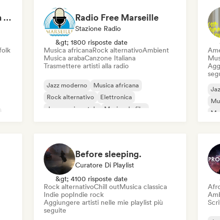
Your Sous-Chef for an Indie Evening
Radio Free Marseille
Stazione Radio
&gt; 1800 risposte date
folk
Musica africana
Rock alternativo
Ambient
Ame
Musica araba
Canzone Italiana
Mus
Trasmettere artisti alla radio
Aggi
seg
Jazz moderno
Musica africana
Ja
Rock alternativo
Elettronica
Mu
Jazz sperimentale
Musica da film
Mus
Indie folk
Neo / Classico moderno
St
Before sleeping.
Curatore Di Playlist
&gt; 4100 risposte date
Rock alternativo
Chill out
Musica classica
Afr
Indie pop
Indie rock
Amb
Aggiungere artisti nelle mie playlist più
Scri
seguite