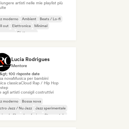
ungere artisti nelle mie playlist più
uite
zz moderno
Ambient
Beats / Lo-fi
ll out
Elettronica
Minimal
ssa nova
Elettropop
Lucia Rodrigues
Mentore
&gt; 100 risposte date
sa nova
Musica per bambini
ica classica
Cloud Rap / Hip Hop
step
 agli artisti consigli costruttivi
zz moderno
Bossa nova
ctro Jazz / Nu Jazz
Jazz sperimentale
ica da film
Jazz fusion
Strumentale
ntautore