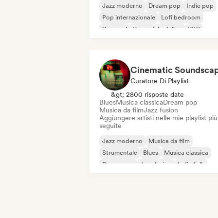
Jazz moderno
Dream pop
Indie pop
Pop internazionale
Lofi bedroom
Pop soul
Pop psichedelico
R&B
Cinematic Soundsca
Curatore Di Playlist
&gt; 2800 risposte date
Blues
Musica classica
Dream pop
Musica da film
Jazz fusion
Aggiungere artisti nelle mie playlist più
seguite
Jazz moderno
Musica da film
Strumentale
Blues
Musica classica
Dream pop
Jazz fusion
Indie folk