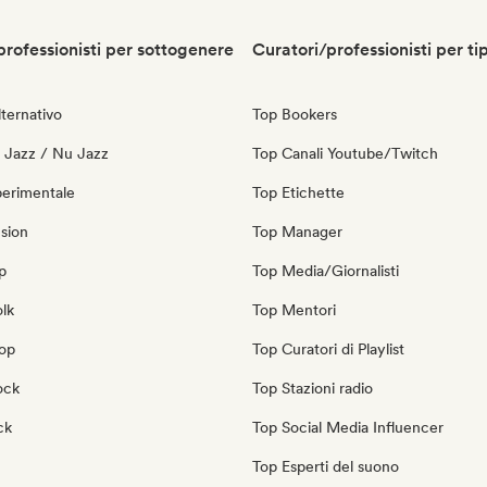
professionisti per sottogenere
Curatori/professionisti per ti
ternativo
Top Bookers
o Jazz / Nu Jazz
Top Canali Youtube/Twitch
perimentale
Top Etichette
sion
Top Manager
p
Top Media/Giornalisti
olk
Top Mentori
pop
Top Curatori di Playlist
ock
Top Stazioni radio
ck
Top Social Media Influencer
Top Esperti del suono