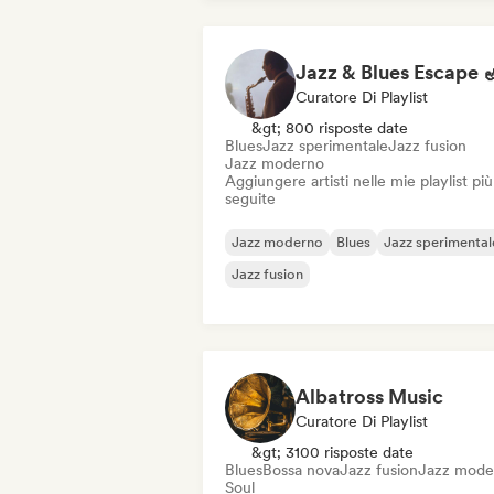
Curatore Di Playlist
&gt; 800 risposte date
Blues
Jazz sperimentale
Jazz fusion
Jazz moderno
Aggiungere artisti nelle mie playlist più
seguite
Jazz moderno
Blues
Jazz sperimental
Jazz fusion
Albatross Music
Curatore Di Playlist
&gt; 3100 risposte date
Blues
Bossa nova
Jazz fusion
Jazz mode
Soul