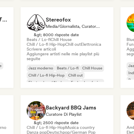
Jazz & Blues Escape 🎷 Vocal Jazz, Soul Blues & Classic Standards
Stereofox
Media/Giornalista, Curatore Di Playlist
&gt; 8000 risposte date
Beats / Lo-fi
Chill House
Blu
Chill / Lo-fi Hip-Hop
Chill out
Elettronica
Fun
Scrivere articoli
Aggi
Aggiungere artisti nelle mie playlist più
seg
seguite
e
Ja
Jazz moderno
Beats / Lo-fi
Chill House
Ind
Chill / Lo-fi Hip-Hop
Chill out
Roc
Electro Jazz / Nu Jazz
Funk
Jazz fusion
Backyard BBQ Jams
Curatore Di Playlist
&gt; 2500 risposte date
rno
Chill / Lo-fi Hip-Hop
Musica country
Amb
Danza pop
Deutschpop/German Pop
Elet