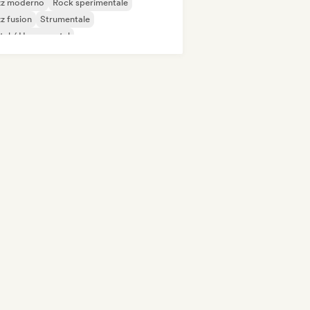
zz moderno
Rock sperimentale
z fusion
Strumentale
al / Heavy metal
o / Classico moderno
Pop progressivo
ck progressivo