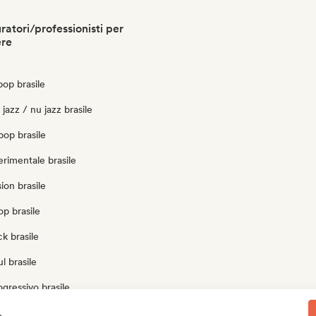
ratori/professionisti per
ere
op brasile
jazz / nu jazz brasile
pop brasile
erimentale brasile
ion brasile
op brasile
k brasile
l brasile
gressivo brasile
chedelico brasile