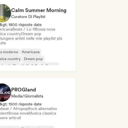
Calm Summer Morning
Curatore Di Playlist
&gt; 1800 risposte date
ricana
Beats / Lo-fi
Bossa nova
ica country
Dream pop
ungere artisti nelle mie playlist più
uite
zz moderno
Americana
sica country
Dream pop
ica da film
Indie folk
Indie pop
rumentale
PROGland
Media/Giornalista
&gt; 1500 risposte date
obeat / Afropop
Rock alternativo
ient
Bossa nova
Musica classica
vere articoli