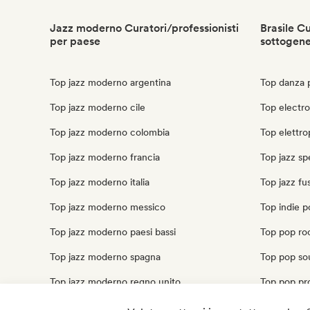
Jazz moderno Curatori/professionisti
Brasile Cu
per paese
sottogen
Top jazz moderno argentina
Top danza p
Top jazz moderno cile
Top electro 
Top jazz moderno colombia
Top elettro
Top jazz moderno francia
Top jazz sp
Top jazz moderno italia
Top jazz fus
Top jazz moderno messico
Top indie p
Top jazz moderno paesi bassi
Top pop roc
Top jazz moderno spagna
Top pop sou
Top jazz moderno regno unito
Top pop pro
Top jazz moderno stati uniti
Top pop psi