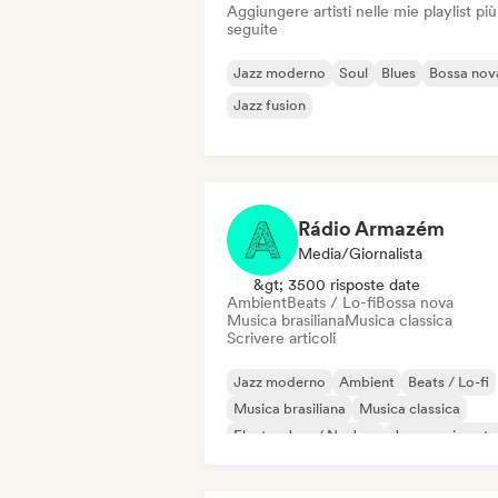
Aggiungere artisti nelle mie playlist più
seguite
Jazz moderno
Soul
Blues
Bossa nov
Jazz fusion
Rádio Armazém
Media/Giornalista
&gt; 3500 risposte date
Ambient
Beats / Lo-fi
Bossa nova
Musica brasiliana
Musica classica
Scrivere articoli
Jazz moderno
Ambient
Beats / Lo-fi
Musica brasiliana
Musica classica
Electro Jazz / Nu Jazz
Jazz sperimenta
Strumentale