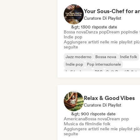
Curatore Di Playlist
&gt; 1300 risposte date
Bossa nova
Danza pop
Dream pop
Indie 
Indie pop
Aggiungere artisti nelle mie playlist più
seguite
Jazz moderno
Bossa nova
Indie folk
Indie pop
Pop internazionale
Lofi bedroom
R&B
Soft Pop / Ballata
Relax & Good Vibes
Curatore Di Playlist
&gt; 900 risposte date
Americana
Bossa nova
Dream pop
Musica da film
Indie folk
Aggiungere artisti nelle mie playlist più
seguite