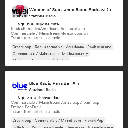
Women of Substance Radio Podcast (human Female recording or performing artists or female-fronted bands)
Stazione Radio
&gt; 1100 risposte date
Rock alternativo
Americana
Rock cristiano
Commerciale / Mainstream
Musica country
Trasmettere artisti alla radio
Dream pop
Rock alternativo
Americana
Rock cristiano
Commerciale / Mainstream
Musica country
Musica per le vacanze
Indie folk
Blue Radio Pays de l'Ain
Stazione Radio
&gt; 2900 risposte date
Commerciale / Mainstream
Danza pop
Dream pop
French Pop
Funk
Trasmettere artisti alla radio
Dream pop
Commerciale / Mainstream
French Pop
Indie folk
Pop internazionale
New wave
Nouvelle scene