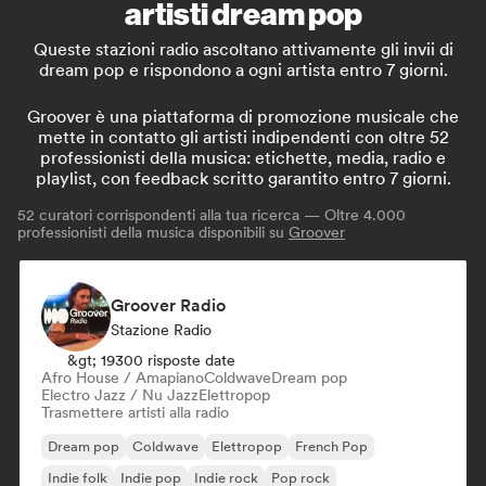
artisti dream pop
Queste stazioni radio ascoltano attivamente gli invii di
dream pop e rispondono a ogni artista entro 7 giorni.
Groover è una piattaforma di promozione musicale che
mette in contatto gli artisti indipendenti con oltre 52
professionisti della musica: etichette, media, radio e
playlist, con feedback scritto garantito entro 7 giorni.
52
curatori corrispondenti alla tua ricerca — Oltre 4.000
professionisti della musica disponibili su
Groover
Groover Radio
Stazione Radio
&gt; 19300 risposte date
Afro House / Amapiano
Coldwave
Dream pop
Electro Jazz / Nu Jazz
Elettropop
Trasmettere artisti alla radio
Dream pop
Coldwave
Elettropop
French Pop
Indie folk
Indie pop
Indie rock
Pop rock