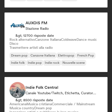
AUXOIS FM
Stazione Radio
&gt; 12700 risposte date
Rock alternativo
Canzone Italiana
Coldwave
Dance music
Disco
Trasmettere artisti alla radio
Dream pop
Canzone Italiana
Elettropop
French Pop
Indie folk
Indie pop
Indie rock
Nouvelle scene
Indie Folk Central
Canale Youtube/Twitch, Etichetta, Curatore Di Playlist, Stazione Radio
&gt; 8500 risposte date
Americana
Musica cristiana
Commerciale / Mainstream
Musica country
Dream pop