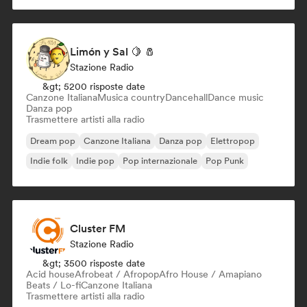
Limón y Sal 🍋 🧂
Stazione Radio
&gt; 5200 risposte date
Canzone Italiana
Musica country
Dancehall
Dance music
Danza pop
Trasmettere artisti alla radio
Dream pop
Canzone Italiana
Danza pop
Elettropop
Indie folk
Indie pop
Pop internazionale
Pop Punk
Cluster FM
Stazione Radio
&gt; 3500 risposte date
Acid house
Afrobeat / Afropop
Afro House / Amapiano
Beats / Lo-fi
Canzone Italiana
Trasmettere artisti alla radio