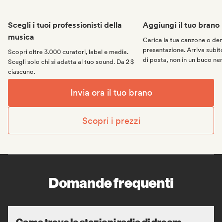
Scegli i tuoi professionisti della
Aggiungi il tuo brano
musica
Carica la tua canzone o d
presentazione. Arriva subito
Scopri oltre 3.000 curatori, label e media.
di posta, non in un buco ne
Scegli solo chi si adatta al tuo sound. Da 2 $
ciascuno.
Invia ora il tuo brano
Scopri i prezzi
Domande frequenti
Come trovo le stazioni radio di dream