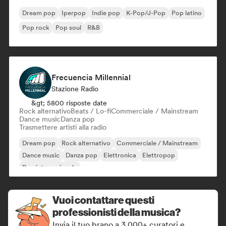
Dream pop
Iperpop
Indie pop
K-Pop/J-Pop
Pop latino
Pop rock
Pop soul
R&B
Frecuencia Millennial
Stazione Radio
&gt; 5800 risposte date
Rock alternativo
Beats / Lo-fi
Commerciale / Mainstream
Dance music
Danza pop
Trasmettere artisti alla radio
Dream pop
Rock alternativo
Commerciale / Mainstream
Dance music
Danza pop
Elettronica
Elettropop
Pop internazionale
Vuoi contattare questi
professionisti della musica?
Invia il tuo brano a 3.000+ curatori e