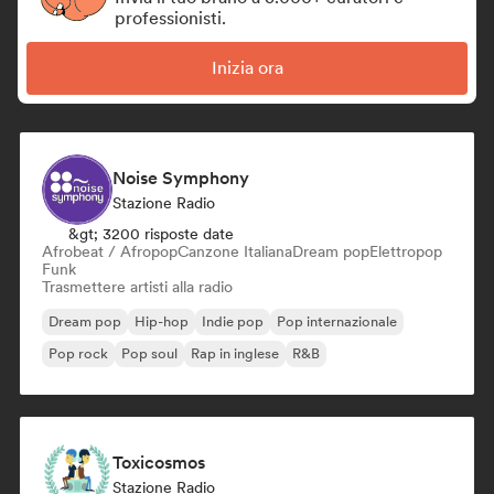
professionisti.
Inizia ora
Noise Symphony
Stazione Radio
&gt; 3200 risposte date
Afrobeat / Afropop
Canzone Italiana
Dream pop
Elettropop
Funk
Trasmettere artisti alla radio
Dream pop
Hip-hop
Indie pop
Pop internazionale
Pop rock
Pop soul
Rap in inglese
R&B
Toxicosmos
Stazione Radio