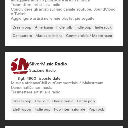
Ingaggiare artisti o pubblicare la loro musica
Trasmettere artisti alla radio
Condividere gli artisti sul mio canale YouTube, SoundCloud
o Twitch
Aggiungere artisti nelle mie playlist più seguite
Dream pop
Americana
Indie folk
Indie pop
Indie rock
Cantautore
Musica cristiana
Commerciale / Mainstream
SilverMusic Radio
Stazione Radio
&gt; 4900 risposte date
Musica africana
Chill out
Commerciale / Mainstream
Dancehall
Dance music
Trasmettere artisti alla radio
Dream pop
Chill out
Dance music
Danza pop
Elettropop
Indie pop
Pop internazionale
Pop rock