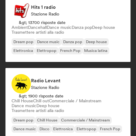
Hits 1 radio
Stazione Radio
&gt; 13700 risposte date
Ambient
Dancehall
Dance music
Danza pop
Deep house
Trasmettere artisti alla radio
Dream pop
Dance music
Danza pop
Deep house
Elettronica
Elettropop
French Pop
Musica latina
Radio Levant
Stazione Radio
&gt; 1900 risposte date
Chill House
Chill out
Commerciale / Mainstream
Dance music
Deep house
Trasmettere artisti alla radio
Dream pop
Chill House
Commerciale / Mainstream
Dance music
Disco
Elettronica
Elettropop
French Pop