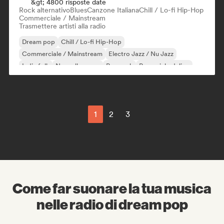
&gt; 4800 risposte date
Rock alternativo
Blues
Canzone Italiana
Chill / Lo-fi Hip-Hop
Commerciale / Mainstream
Trasmettere artisti alla radio
Dream pop
Chill / Lo-fi Hip-Hop
Commerciale / Mainstream
Electro Jazz / Nu Jazz
Indie folk
Nouvelle scene
Pop rock
Pop psichedelico
1
2
3
Come far suonare la tua musica
nelle radio di dream pop