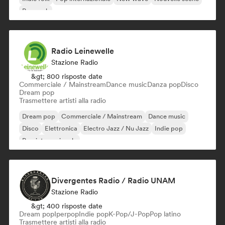
Pop rock
Radio Leinewelle
Stazione Radio
&gt; 800 risposte date
Commerciale / Mainstream
Dance music
Danza pop
Disco
Dream pop
Trasmettere artisti alla radio
Dream pop
Commerciale / Mainstream
Dance music
Disco
Elettronica
Electro Jazz / Nu Jazz
Indie pop
Pop internazionale
Divergentes Radio / Radio UNAM
Stazione Radio
&gt; 400 risposte date
Dream pop
Iperpop
Indie pop
K-Pop/J-Pop
Pop latino
Trasmettere artisti alla radio