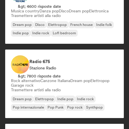
&gt; 4600 risposte date
Musica country
Danza pop
Disco
Dream pop
Elettronica
Trasmettere artisti alla radio
Dream pop
Disco
Elettropop
French house
Indie folk
Indie pop
Indie rock
Lofi bedroom
Radio 675
Stazione Radio
&gt; 7800 risposte date
Rock alternativo
Canzone Italiana
Dream pop
Elettropop
Garage rock
Trasmettere artisti alla radio
Dream pop
Elettropop
Indie pop
Indie rock
Pop internazionale
Pop Punk
Pop rock
Synthpop