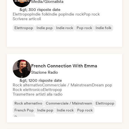
Media/Giornalista
&gt; 300 risposte date
Elettropop
Indie folk
Indie pop
Indie rock
Pop rock
Scrivere articoli
Elettropop
Indie pop
Indie rock
Pop rock
Indie folk
French Connection With Emma
Stazione Radio
&gt; 1200 risposte date
Rock alternativo
Commerciale / Mainstream
Dream pop
Rock elettronico
Elettropop
Trasmettere artisti alla radio
Rock alternativo
Commerciale / Mainstream
Elettropop
French Pop
Indie pop
Indie rock
Pop rock
Dream pop