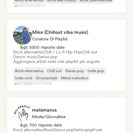
Rock alternativo
Rock elettronico
Rock sperimentale
Pop progressivo
Mike (Chillout vibe music)
Curatore Di Playlist
&gt; 5300 risposte date
Rock alternativo
Chill / Lo-fi Hip-Hop
Chill out
Dance music
Danza pop
Aggiungere artisti nelle mie playlist più seguite
Rock alternativo
Chill out
Danza pop
Indie pop
Indie rock
Strumentale
Metal melodico
Metal / Heavy metal
melómanxs
Media/Giornalista
&gt; 700 risposte date
Rock alternativo
Blues
Danza pop
Elettropop
Funk