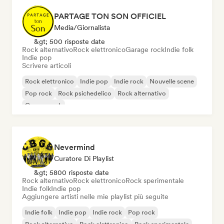
PARTAGE TON SON OFFICIEL
Media/Giornalista
&gt; 500 risposte date
Rock alternativo
Rock elettronico
Garage rock
Indie folk
Indie pop
Scrivere articoli
Rock elettronico
Indie pop
Indie rock
Nouvelle scene
Pop rock
Rock psichedelico
Rock alternativo
Garage rock
Nevermind
Curatore Di Playlist
&gt; 5800 risposte date
Rock alternativo
Rock elettronico
Rock sperimentale
Indie folk
Indie pop
Aggiungere artisti nelle mie playlist più seguite
Indie folk
Indie pop
Indie rock
Pop rock