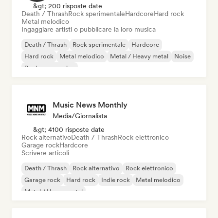
&gt; 200 risposte date
Death / Thrash
Rock sperimentale
Hardcore
Hard rock
Metal melodico
Ingaggiare artisti o pubblicare la loro musica
Death / Thrash
Rock sperimentale
Hardcore
Hard rock
Metal melodico
Metal / Heavy metal
Noise
Rock progressivo
Music News Monthly
Media/Giornalista
&gt; 4100 risposte date
Rock alternativo
Death / Thrash
Rock elettronico
Garage rock
Hardcore
Scrivere articoli
Death / Thrash
Rock alternativo
Rock elettronico
Garage rock
Hard rock
Indie rock
Metal melodico
Metal / Heavy metal