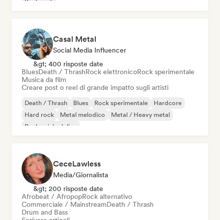
Post punk
Casal Metal
Social Media Influencer
&gt; 400 risposte date
Blues
Death / Thrash
Rock elettronico
Rock sperimentale
Musica da film
Creare post o reel di grande impatto sugli artisti
Death / Thrash
Blues
Rock sperimentale
Hardcore
Hard rock
Metal melodico
Metal / Heavy metal
Rock psichedelico
CeceLawless
Media/Giornalista
&gt; 200 risposte date
Afrobeat / Afropop
Rock alternativo
Commerciale / Mainstream
Death / Thrash
Drum and Bass