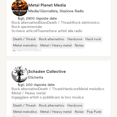
Metal Planet Media
Media/Giornalista, Stazione Radio
&gt; 2900 risposte date
Rock alternativo
Blues
Death / Thrash
Rock elettronico
Rock sperimentale
Scrivere articoli
Trasmettere artisti alla radio
Death / Thrash
Rock alternativo
Hardcore
Hard rock
Metal melodico
Metal / Heavy metal
Noise
Rock progressivo
Schaden Collective
Etichetta
&gt; 200 risposte date
Rock alternativo
Death / Thrash
Hardcore
Metal melodico
Metal / Heavy metal
Ingaggiare artisti o pubblicare la loro musica
Death / Thrash
Rock alternativo
Hardcore
Metal melodico
Metal / Heavy metal
Noise
Pop Punk