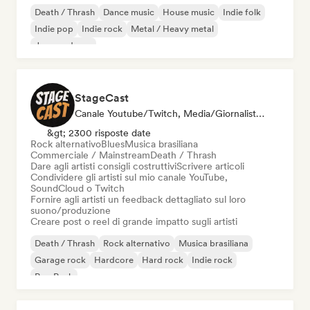
Death / Thrash
Dance music
House music
Indie folk
Indie pop
Indie rock
Metal / Heavy metal
Jazz moderno
StageCast
Canale Youtube/Twitch, Media/Giornalista, Mentore, Social Media Influencer, Esperto Del Suono
&gt; 2300 risposte date
Rock alternativo
Blues
Musica brasiliana
Commerciale / Mainstream
Death / Thrash
Dare agli artisti consigli costruttivi
Scrivere articoli
Condividere gli artisti sul mio canale YouTube,
SoundCloud o Twitch
Fornire agli artisti un feedback dettagliato sul loro
suono/produzione
Creare post o reel di grande impatto sugli artisti
Death / Thrash
Rock alternativo
Musica brasiliana
Garage rock
Hardcore
Hard rock
Indie rock
Pop Punk