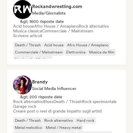
Rockandwrestling.com
Media/Giornalista
&gt; 1600 risposte date
Acid house
Afro House / Amapiano
Rock alternativo
Musica classica
Commerciale / Mainstream
Scrivere articoli
Death / Thrash
Acid house
Afro House / Amapiano
Commerciale / Mainstream
Elettronica
Musica da film
Hard rock
Hip-hop
Brandy
Social Media Influencer
&gt; 200 risposte date
Rock alternativo
Blues
Death / Thrash
Rock sperimentale
Garage rock
Creare post o reel di grande impatto sugli artisti
Death / Thrash
Rock alternativo
Hard rock
Metal melodico
Metal / Heavy metal