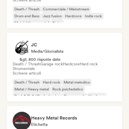
Scrivere articoli
Death / Thrash
Commerciale / Mainstream
Drum and Bass
Jazz fusion
Hardcore
Indie rock
Metal / Heavy metal
Noise
JC
Media/Giornalista
&gt; 800 risposte date
Death / Thrash
Garage rock
Hardcore
Hard rock
Strumentale
Scrivere articoli
Death / Thrash
Hard rock
Metal melodico
Metal / Heavy metal
Rock psichedelico
Rock & Roll / Rock classico
Garage rock
Hardcore
Heavy Metal Records
Etichetta