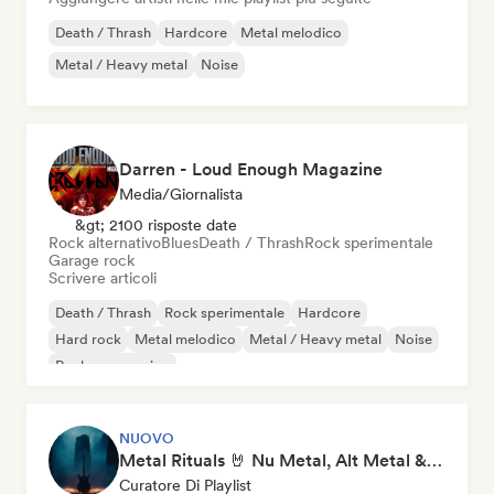
Death / Thrash
Hardcore
Metal melodico
Metal / Heavy metal
Noise
Darren - Loud Enough Magazine
Media/Giornalista
&gt; 2100 risposte date
Rock alternativo
Blues
Death / Thrash
Rock sperimentale
Garage rock
Scrivere articoli
Death / Thrash
Rock sperimentale
Hardcore
Hard rock
Metal melodico
Metal / Heavy metal
Noise
Rock progressivo
NUOVO
Metal Rituals 🤘 Nu Metal, Alt Metal & Progressive Metal
Curatore Di Playlist