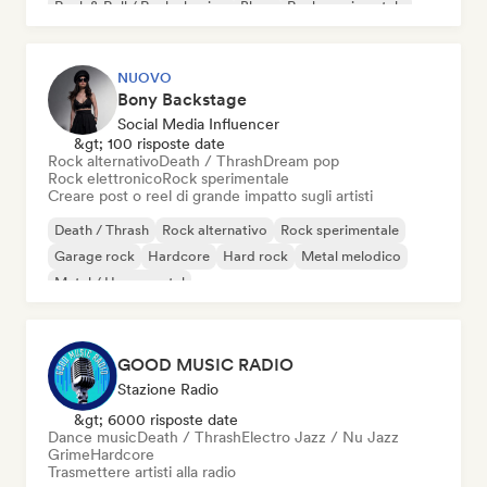
Rock & Roll / Rock classico
Blues
Rock sperimentale
NUOVO
Bony Backstage
Social Media Influencer
&gt; 100 risposte date
Rock alternativo
Death / Thrash
Dream pop
Rock elettronico
Rock sperimentale
Creare post o reel di grande impatto sugli artisti
Death / Thrash
Rock alternativo
Rock sperimentale
Garage rock
Hardcore
Hard rock
Metal melodico
Metal / Heavy metal
GOOD MUSIC RADIO
Stazione Radio
&gt; 6000 risposte date
Dance music
Death / Thrash
Electro Jazz / Nu Jazz
Grime
Hardcore
Trasmettere artisti alla radio