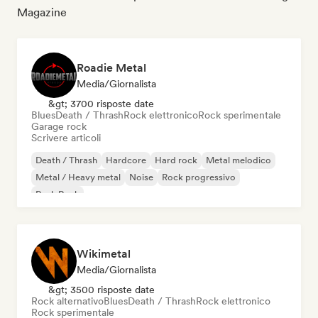
Magazine
Roadie Metal
Media/Giornalista
&gt; 3700 risposte date
Blues
Death / Thrash
Rock elettronico
Rock sperimentale
Garage rock
Scrivere articoli
Death / Thrash
Hardcore
Hard rock
Metal melodico
Metal / Heavy metal
Noise
Rock progressivo
Punk Rock
Wikimetal
Media/Giornalista
&gt; 3500 risposte date
Rock alternativo
Blues
Death / Thrash
Rock elettronico
Rock sperimentale