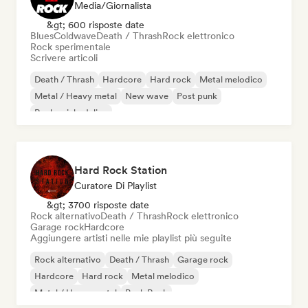
Media/Giornalista
&gt; 600 risposte date
Blues
Coldwave
Death / Thrash
Rock elettronico
Rock sperimentale
Scrivere articoli
Death / Thrash
Hardcore
Hard rock
Metal melodico
Metal / Heavy metal
New wave
Post punk
Rock psichedelico
Hard Rock Station
Curatore Di Playlist
&gt; 3700 risposte date
Rock alternativo
Death / Thrash
Rock elettronico
Garage rock
Hardcore
Aggiungere artisti nelle mie playlist più seguite
Rock alternativo
Death / Thrash
Garage rock
Hardcore
Hard rock
Metal melodico
Metal / Heavy metal
Punk Rock