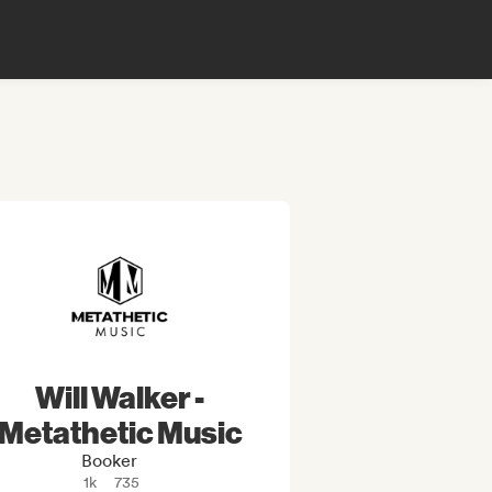
Will Walker -
Metathetic Music
Booker
1k
735