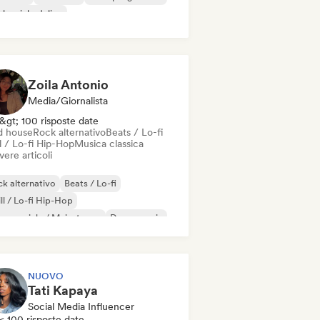
k psichedelico
k & Roll / Rock classico
Zoila Antonio
Media/Giornalista
&gt; 100 risposte date
d house
Rock alternativo
Beats / Lo-fi
l / Lo-fi Hip-Hop
Musica classica
vere articoli
k alternativo
Beats / Lo-fi
ll / Lo-fi Hip-Hop
mmerciale / Mainstream
Dance music
sco
Dream pop
House music
NUOVO
Tati Kapaya
Social Media Influencer
< 100 risposte date