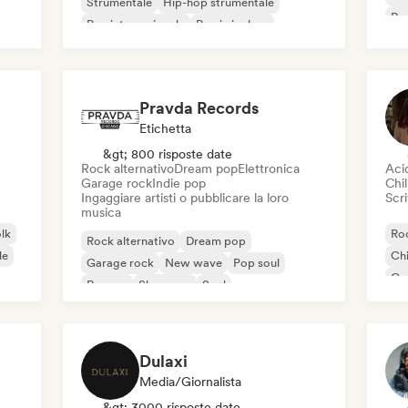
Strumentale
Hip-hop strumentale
Roc
Rap internazionale
Rap in inglese
Roc
Pravda Records
Etichetta
&gt; 800 risposte date
Rock alternativo
Dream pop
Elettronica
Aci
Garage rock
Indie pop
Chil
Ingaggiare artisti o pubblicare la loro
Scri
musica
olk
Roc
Rock alternativo
Dream pop
le
Chi
Garage rock
New wave
Pop soul
Co
Reggae
Shoegaze
Soul
Di
Dulaxi
Media/Giornalista
&gt; 3000 risposte date