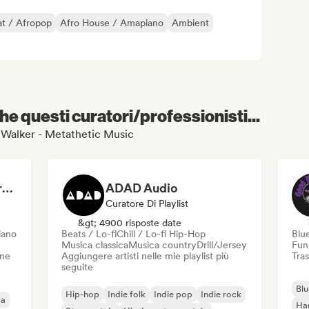
t / Afropop
Afro House / Amapiano
Ambient
e questi curatori/professionisti...
ll Walker - Metathetic Music
Dreamers Island Entertainment
ADAD Audio
Curatore Di Playlist
&gt; 4900 risposte date
iano
Beats / Lo-fi
Chill / Lo-fi Hip-Hop
Blu
Musica classica
Musica country
Drill/Jersey
Fun
one
Aggiungere artisti nelle mie playlist più
Tras
seguite
Blu
Hip-hop
Indie folk
Indie pop
Indie rock
ca
Ha