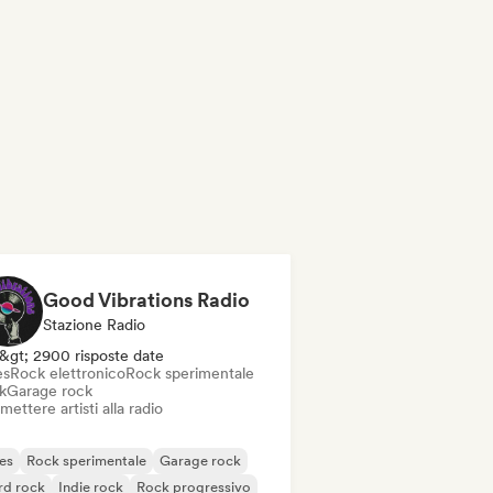
Good Vibrations Radio
Stazione Radio
&gt; 2900 risposte date
es
Rock elettronico
Rock sperimentale
k
Garage rock
mettere artisti alla radio
es
Rock sperimentale
Garage rock
rd rock
Indie rock
Rock progressivo