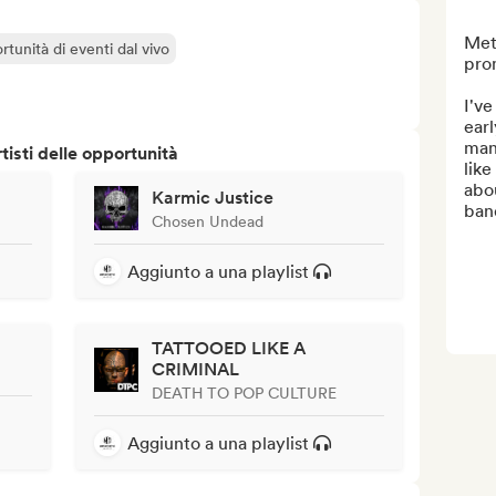
Meta
rtunità di eventi dal vivo
pro
I've
earl
man
isti delle opportunità
like
abou
Karmic Justice
band
Chosen Undead
Aggiunto a una playlist
TATTOOED LIKE A
CRIMINAL
DEATH TO POP CULTURE
Aggiunto a una playlist