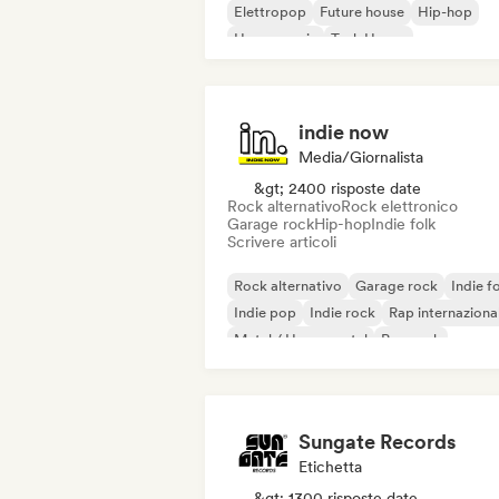
Elettropop
Future house
Hip-hop
House music
Tech House
indie now
Media/Giornalista
&gt; 2400 risposte date
Rock alternativo
Rock elettronico
Garage rock
Hip-hop
Indie folk
Scrivere articoli
Rock alternativo
Garage rock
Indie f
Indie pop
Indie rock
Rap internaziona
Metal / Heavy metal
Pop rock
Sungate Records
Etichetta
&gt; 1300 risposte date