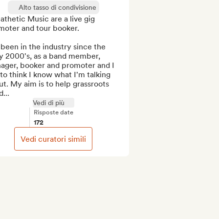
Alto tasso di condivisione
thetic Music are a live gig 
moter and tour booker.

 been in the industry since the 
y 2000's, as a band member, 
ager, booker and promoter and I 
 to think I know what I'm talking 
t. My aim is to help grassroots 
...
Vedi di più
Risposte date
172
Vedi curatori simili