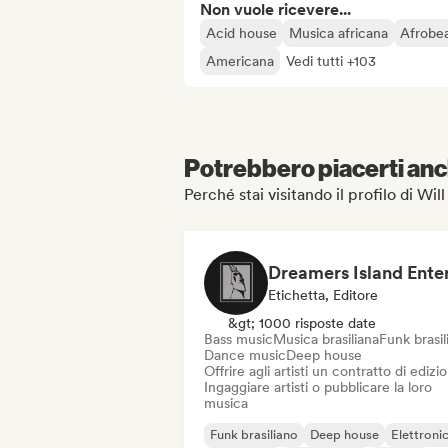
Non vuole ricevere...
Acid house
Musica africana
Afrobea
Americana
Vedi tutti +103
Potrebbero piacerti anch
Perché stai visitando il profilo di Wi
Etichetta, Editore
&gt; 1000 risposte date
Bass music
Musica brasiliana
Funk brasil
Dance music
Deep house
Offrire agli artisti un contratto di edizi
Ingaggiare artisti o pubblicare la loro
musica
Funk brasiliano
Deep house
Elettroni