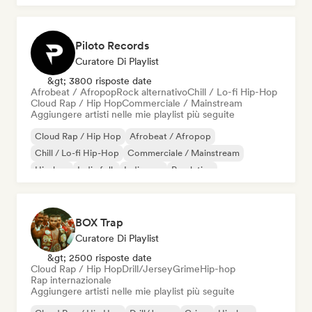
Piloto Records
Curatore Di Playlist
&gt; 3800 risposte date
Afrobeat / Afropop
Rock alternativo
Chill / Lo-fi Hip-Hop
Cloud Rap / Hip Hop
Commerciale / Mainstream
Aggiungere artisti nelle mie playlist più seguite
Cloud Rap / Hip Hop
Afrobeat / Afropop
Chill / Lo-fi Hip-Hop
Commerciale / Mainstream
Hip-hop
Indie folk
Indie pop
Pop latino
BOX Trap
Curatore Di Playlist
&gt; 2500 risposte date
Cloud Rap / Hip Hop
Drill/Jersey
Grime
Hip-hop
Rap internazionale
Aggiungere artisti nelle mie playlist più seguite