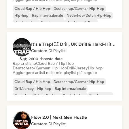
Cloud Rap / Hip Hop
Deutschrap/German Hip-Hop
Hip-hop
Rap internazionale
Nederhop/Dutch Hip-Hop
Rap in inglese
Rap francese
Rap/Trap Italiano
It's a Trap! 💥 Drill, UK Drill & Hard-Hitting Trap
Curatore Di Playlist
&gt; 2600 risposte date
Rap cristiano
Cloud Rap / Hip Hop
Deutschrap/German Hip-Hop
Drill/Jersey
Hip-hop
Aggiungere artisti nelle mie playlist più seguite
Cloud Rap / Hip Hop
Deutschrap/German Hip-Hop
Drill/Jersey
Hip-hop
Rap internazionale
Nederhop/Dutch Hip-Hop
Rap in inglese
Rap francese
Flow 2.0 | Next Gen Hustle
Curatore Di Playlist