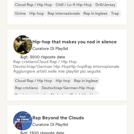
Cloud Rap / Hip Hop
Chill / Lo-fi Hip-Hop
Drill/Jersey
Grime
Hip-hop
Rap internazionale
Rap in inglese
Trap
Hip-hop that makes you nod in silence
Curatore Di Playlist
&gt; 3500 risposte date
Rap cristiano
Cloud Rap / Hip Hop
Deutschrap/German Hip-Hop
Hip-hop
Rap internazionale
Aggiungere artisti nelle mie playlist più seguite
Cloud Rap / Hip Hop
Hip-hop
Rap in inglese
Rap cristiano
Deutschrap/German Hip-Hop
Rap internazionale
Nederhop/Dutch Hip-Hop
Rap francese
Rap Beyond the Clouds
Curatore Di Playlist
&gt; 1300 risposte date