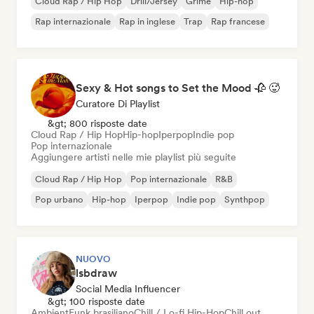
Cloud Rap / Hip Hop
Drill/Jersey
Grime
Hip-hop
Rap internazionale
Rap in inglese
Trap
Rap francese
Sexy & Hot songs to Set the Mood 🥀 🥵
Curatore Di Playlist
&gt; 800 risposte date
Cloud Rap / Hip Hop
Hip-hop
Iperpop
Indie pop
Pop internazionale
Aggiungere artisti nelle mie playlist più seguite
Cloud Rap / Hip Hop
Pop internazionale
R&B
Pop urbano
Hip-hop
Iperpop
Indie pop
Synthpop
NUOVO
lsbdraw
Social Media Influencer
&gt; 100 risposte date
Ambient
Funk brasiliano
Chill / Lo-fi Hip-Hop
Chill out