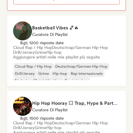
Basketball Vibes 🏀🔥
Curatore Di Playlist
&gt; 1200 risposte date
Cloud Rap / Hip Hop
Deutschrap/German Hip-Hop
Drill/Jersey
Grime
Hip-hop
Aggiungere artisti nelle mie playlist più seguite
Cloud Rap / Hip Hop
Deutschrap/German Hip-Hop
Drill/Jersey
Grime
Hip-hop
Rap internazionale
Nederhop/Dutch Hip-Hop
Rap in inglese
Hip Hop Hooray 💥 Trap, Hype & Party Rap Bangers
Curatore Di Playlist
&gt; 1500 risposte date
Cloud Rap / Hip Hop
Deutschrap/German Hip-Hop
Drill/Jersey
Grime
Hip-hop
Aggiungere artisti nelle mie playlist più seguite