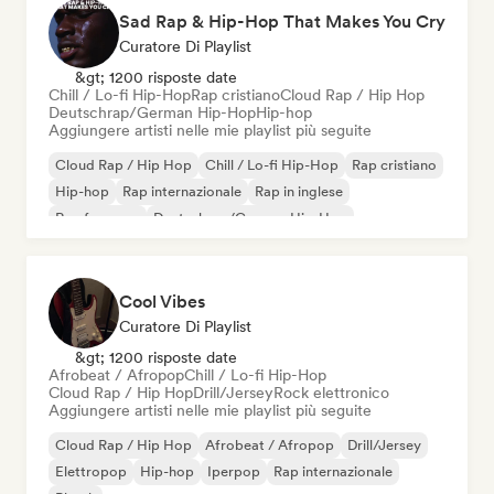
Sad Rap & Hip-Hop That Makes You Cry
Curatore Di Playlist
&gt; 1200 risposte date
Chill / Lo-fi Hip-Hop
Rap cristiano
Cloud Rap / Hip Hop
Deutschrap/German Hip-Hop
Hip-hop
Aggiungere artisti nelle mie playlist più seguite
Cloud Rap / Hip Hop
Chill / Lo-fi Hip-Hop
Rap cristiano
Hip-hop
Rap internazionale
Rap in inglese
Rap francese
Deutschrap/German Hip-Hop
Cool Vibes
Curatore Di Playlist
&gt; 1200 risposte date
Afrobeat / Afropop
Chill / Lo-fi Hip-Hop
Cloud Rap / Hip Hop
Drill/Jersey
Rock elettronico
Aggiungere artisti nelle mie playlist più seguite
Cloud Rap / Hip Hop
Afrobeat / Afropop
Drill/Jersey
Elettropop
Hip-hop
Iperpop
Rap internazionale