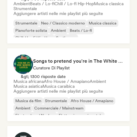
Ambient
Beats / Lo-fi
Chill / Lo-fi Hip-Hop
Musica classica
Strumentale
Aggiungere artisti nelle mie playlist più seguite
Strumentale
Neo / Classico moderno
Musica classica
Pianoforte solista
Ambient
Beats / Lo-fi
Chill / Lo-fi Hip-Hop
Synthwave
Songs to pretend you're in The White Lotus
Curatore Di Playlist
&gt; 1300 risposte date
Musica africana
Afro House / Amapiano
Ambient
Musica asiatica
Musica caraibica
Aggiungere artisti nelle mie playlist più seguite
Musica da film
Strumentale
Afro House / Amapiano
Ambient
Commerciale / Mainstream
Electro Jazz / Nu Jazz
Elettronica sperimentale
Jazz fusion