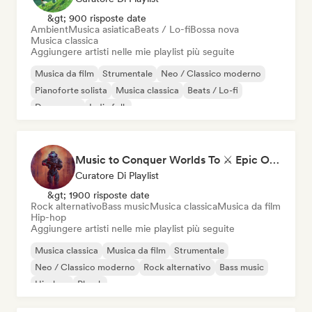
&gt; 900 risposte date
Ambient
Musica asiatica
Beats / Lo-fi
Bossa nova
Musica classica
Aggiungere artisti nelle mie playlist più seguite
Musica da film
Strumentale
Neo / Classico moderno
Pianoforte solista
Musica classica
Beats / Lo-fi
Dream pop
Indie folk
Music to Conquer Worlds To ⚔️ Epic Orchestral, Cinematic & Trailer Music
Curatore Di Playlist
&gt; 1900 risposte date
Rock alternativo
Bass music
Musica classica
Musica da film
Hip-hop
Aggiungere artisti nelle mie playlist più seguite
Musica classica
Musica da film
Strumentale
Neo / Classico moderno
Rock alternativo
Bass music
Hip-hop
Phonk