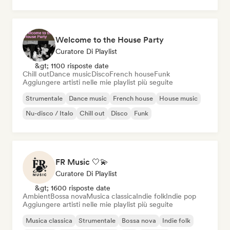
Indie folk
Welcome to the House Party
Curatore Di Playlist
&gt; 1100 risposte date
Chill out
Dance music
Disco
French house
Funk
Aggiungere artisti nelle mie playlist più seguite
Strumentale
Dance music
French house
House music
Nu-disco / Italo
Chill out
Disco
Funk
FR Music 🤍💫
Curatore Di Playlist
&gt; 1600 risposte date
Ambient
Bossa nova
Musica classica
Indie folk
Indie pop
Aggiungere artisti nelle mie playlist più seguite
Musica classica
Strumentale
Bossa nova
Indie folk