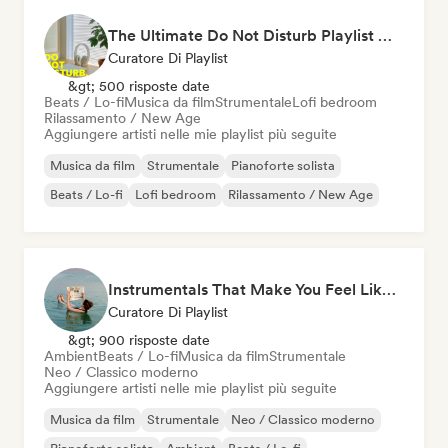
The Ultimate Do Not Disturb Playlist 🔕 Neo-Classical & Ambient Piano
Curatore Di Playlist
&gt; 500 risposte date
Beats / Lo-fi
Musica da film
Strumentale
Lofi bedroom
Rilassamento / New Age
Aggiungere artisti nelle mie playlist più seguite
Musica da film
Strumentale
Pianoforte solista
Beats / Lo-fi
Lofi bedroom
Rilassamento / New Age
Instrumentals That Make You Feel Like Floating
Curatore Di Playlist
&gt; 900 risposte date
Ambient
Beats / Lo-fi
Musica da film
Strumentale
Neo / Classico moderno
Aggiungere artisti nelle mie playlist più seguite
Musica da film
Strumentale
Neo / Classico moderno