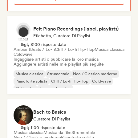
Felt Piano Recordings (label, playlists)
Etichetta, Curatore Di Playlist
&gt; 3100 risposte date
Ambient
Beats / Lo-fi
Chill / Lo-fi Hip-Hop
Musica classica
Coldwave
Ingaggiare artisti o pubblicare la loro musica
Aggiungere artisti nelle mie playlist più seguite
Musica classica
Strumentale
Neo / Classico moderno
Pianoforte solista
Chill / Lo-fi Hip-Hop
Coldwave
Elettronica
Jazz sperimentale
Bach to Basics
Curatore Di Playlist
&gt; 1100 risposte date
Musica classica
Musica da film
Strumentale
Neo / Classico moderno
Pianoforte solista