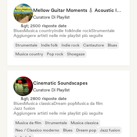
Mellow Guitar Moments 🎸 Acoustic Indie Folk & Singer-Songwriter
Curatore Di Playlist
&gt; 2500 risposte date
Blues
Musica country
Indie folk
Indie rock
Strumentale
Aggiungere artisti nelle mie playlist più seguite
Strumentale
Indie folk
Indie rock
Cantautore
Blues
Musica country
Pop rock
Shoegaze
Cinematic Soundscapes
Curatore Di Playlist
&gt; 2800 risposte date
Blues
Musica classica
Dream pop
Musica da film
Jazz fusion
Aggiungere artisti nelle mie playlist più seguite
Musica da film
Strumentale
Musica classica
Neo / Classico moderno
Blues
Dream pop
Jazz fusion