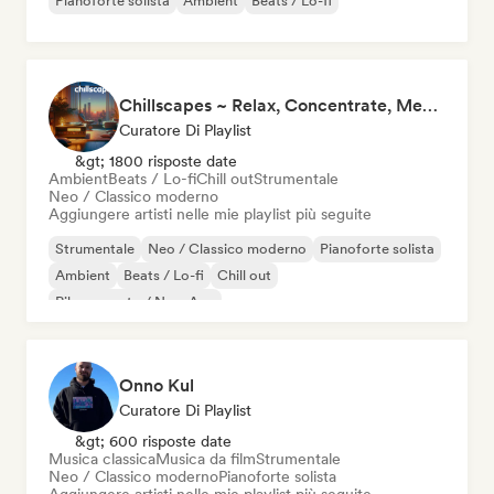
Pianoforte solista
Ambient
Beats / Lo-fi
Chillscapes ~ Relax, Concentrate, Meditate, Sleep, Dream
Curatore Di Playlist
&gt; 1800 risposte date
Ambient
Beats / Lo-fi
Chill out
Strumentale
Neo / Classico moderno
Aggiungere artisti nelle mie playlist più seguite
Strumentale
Neo / Classico moderno
Pianoforte solista
Ambient
Beats / Lo-fi
Chill out
Rilassamento / New Age
Onno Kul
Curatore Di Playlist
&gt; 600 risposte date
Musica classica
Musica da film
Strumentale
Neo / Classico moderno
Pianoforte solista