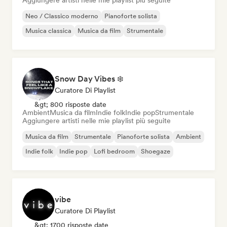
Aggiungere artisti nelle mie playlist più seguite
Neo / Classico moderno
Pianoforte solista
Musica classica
Musica da film
Strumentale
Snow Day Vibes ❄️
Curatore Di Playlist
&gt; 800 risposte date
Ambient
Musica da film
Indie folk
Indie pop
Strumentale
Aggiungere artisti nelle mie playlist più seguite
Musica da film
Strumentale
Pianoforte solista
Ambient
Indie folk
Indie pop
Lofi bedroom
Shoegaze
vibe
Curatore Di Playlist
&gt; 1700 risposte date