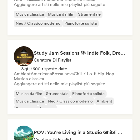
Aggiungere artisti nelle mie playlist più seguite
Musica classica
Musica da film
Strumentale
Neo / Classico moderno
Pianoforte solista
Study Jam Sessions 📚 Indie Folk, Dream Pop & Singer-Songwriter
Curatore Di Playlist
&gt; 1600 risposte date
Ambient
Americana
Bossa nova
Chill / Lo-fi Hip-Hop
Musica classica
Aggiungere artisti nelle mie playlist più seguite
Musica da film
Strumentale
Pianoforte solista
Musica classica
Neo / Classico moderno
Ambient
Dream pop
Iperpop
POV: You're Living in a Studio Ghibli Movie 🌱 Neo-Classical Piano & Dream Pop
Curatore Di Playlist