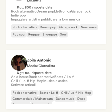
Etichetta
&gt; 800 risposte date
Rock alternativo
Dream pop
Elettronica
Garage rock
Indie pop
Ingaggiare artisti o pubblicare la loro musica
Rock alternativo
Dream pop
Garage rock
New wave
Pop soul
Reggae
Shoegaze
Soul
Zoila Antonio
Media/Giornalista
&gt; 100 risposte date
Acid house
Rock alternativo
Beats / Lo-fi
Chill / Lo-fi Hip-Hop
Musica classica
Scrivere articoli
Rock alternativo
Beats / Lo-fi
Chill / Lo-fi Hip-Hop
Commerciale / Mainstream
Dance music
Disco
Dream pop
House music