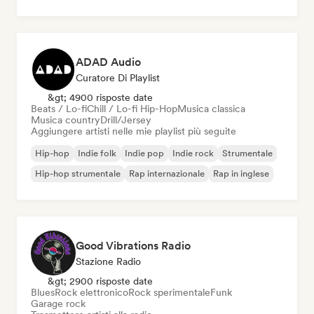
ADAD Audio
Curatore Di Playlist
&gt; 4900 risposte date
Beats / Lo-fi
Chill / Lo-fi Hip-Hop
Musica classica
Musica country
Drill/Jersey
Aggiungere artisti nelle mie playlist più seguite
Hip-hop
Indie folk
Indie pop
Indie rock
Strumentale
Hip-hop strumentale
Rap internazionale
Rap in inglese
Good Vibrations Radio
Stazione Radio
&gt; 2900 risposte date
Blues
Rock elettronico
Rock sperimentale
Funk
Garage rock