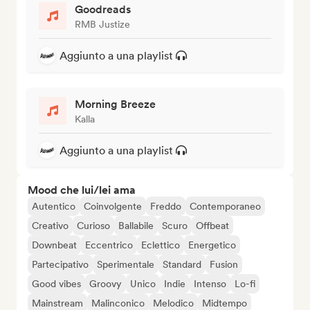
Goodreads
RMB Justize
Aggiunto a una playlist
Morning Breeze
Kalla
Aggiunto a una playlist
Mood che lui/lei ama
Autentico
Coinvolgente
Freddo
Contemporaneo
Creativo
Curioso
Ballabile
Scuro
Offbeat
Downbeat
Eccentrico
Eclettico
Energetico
Partecipativo
Sperimentale
Standard
Fusion
Good vibes
Groovy
Unico
Indie
Intenso
Lo-fi
Mainstream
Malinconico
Melodico
Midtempo