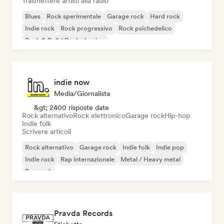
Trasmettere artisti alla radio
Blues
Rock sperimentale
Garage rock
Hard rock
Indie rock
Rock progressivo
Rock psichedelico
Rock & Roll / Rock classico
indie now
Media/Giornalista
&gt; 2400 risposte date
Rock alternativo
Rock elettronico
Garage rock
Hip-hop
Indie folk
Scrivere articoli
Rock alternativo
Garage rock
Indie folk
Indie pop
Indie rock
Rap internazionale
Metal / Heavy metal
Pop rock
Pravda Records