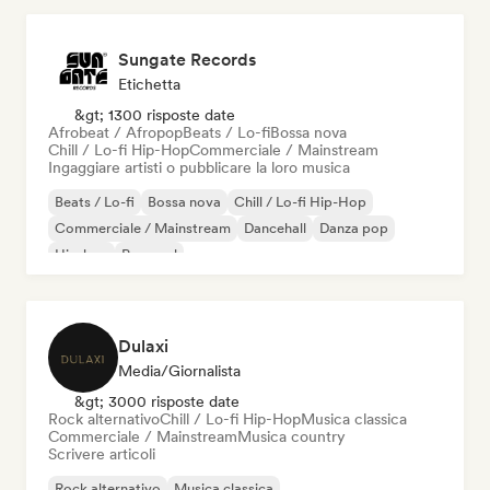
Sungate Records
Etichetta
&gt; 1300 risposte date
Afrobeat / Afropop
Beats / Lo-fi
Bossa nova
Chill / Lo-fi Hip-Hop
Commerciale / Mainstream
Ingaggiare artisti o pubblicare la loro musica
Beats / Lo-fi
Bossa nova
Chill / Lo-fi Hip-Hop
Commerciale / Mainstream
Dancehall
Danza pop
Hip-hop
Pop soul
Dulaxi
Media/Giornalista
&gt; 3000 risposte date
Rock alternativo
Chill / Lo-fi Hip-Hop
Musica classica
Commerciale / Mainstream
Musica country
Scrivere articoli
Rock alternativo
Musica classica