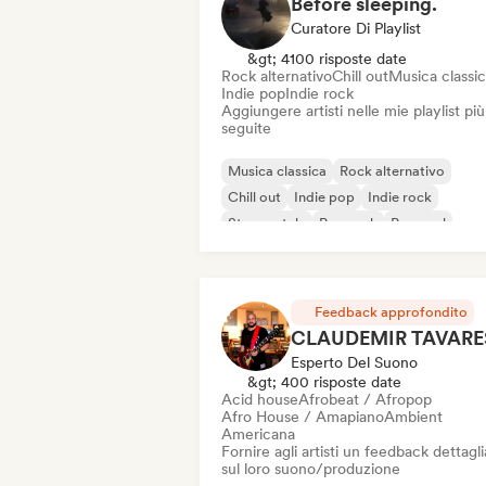
Before sleeping.
Curatore Di Playlist
&gt; 4100 risposte date
Rock alternativo
Chill out
Musica classi
Indie pop
Indie rock
Aggiungere artisti nelle mie playlist più
seguite
Musica classica
Rock alternativo
Chill out
Indie pop
Indie rock
Strumentale
Pop rock
Pop soul
Feedback approfondito
CLAUDEMIR TAVARE
Esperto Del Suono
&gt; 400 risposte date
Acid house
Afrobeat / Afropop
Afro House / Amapiano
Ambient
Americana
Fornire agli artisti un feedback dettagl
sul loro suono/produzione