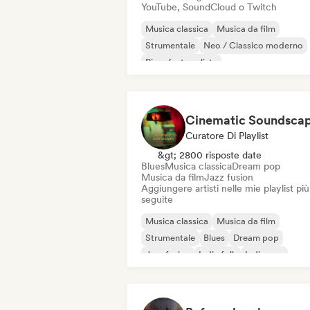
YouTube, SoundCloud o Twitch
Musica classica
Musica da film
Strumentale
Neo / Classico moderno
Pianoforte solista
Cinematic Soundsca
Curatore Di Playlist
&gt; 2800 risposte date
Blues
Musica classica
Dream pop
Musica da film
Jazz fusion
Aggiungere artisti nelle mie playlist più
seguite
Musica classica
Musica da film
Strumentale
Blues
Dream pop
Jazz fusion
Indie folk
Indie pop