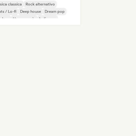
ica classica
Rock alternativo
ts / Lo-fi
Deep house
Dream pop
p-hop
House music
Indie pop