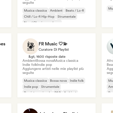
seguite
Mus
Musica classica
Ambient
Beats / Lo-fi
Chill / Lo-fi Hip-Hop
Strumentale
Neo / Classico moderno
Pianoforte solista
Synthwave
pes
FR Music 🤍💫
Curatore Di Playlist
&gt; 1600 risposte date
Ambient
Bossa nova
Musica classica
Afr
Indie folk
Indie pop
Beat
Aggiungere artisti nelle mie playlist più
Aggi
seguite
seg
Musica classica
Bossa nova
Indie folk
Mus
Indie pop
Strumentale
Am
Pop internazionale
R&B
Ambient
Roc