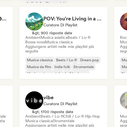
Indie folk
Strumentale
Neo / Classico moderno
Study Jam Sessions 📚 Indie Folk, Dream Pop & Singer-Songwriter
POV: You're Living in a Studio Ghibli Movie 🌱 Neo-Classical Piano & Dream Pop
Curatore Di Playlist
&gt; 900 risposte date
Ambient
Musica asiatica
Beats / Lo-fi
Roc
Bossa nova
Musica classica
Mus
Aggiungere artisti nelle mie playlist più
Aggi
seguite
seg
Musica classica
Beats / Lo-fi
Dream pop
Mus
Musica da film
Indie folk
Strumentale
Mus
Hip-hop strumentale
Lofi bedroom
Ne
Hi
vibe
Curatore Di Playlist
&gt; 1700 risposte date
ale
Ambient
Beats / Lo-fi
Chill / Lo-fi Hip-Hop
Mus
sta
Musica classica
Strumentale
Aggi
Aggiungere artisti nelle mie playlist più
seg