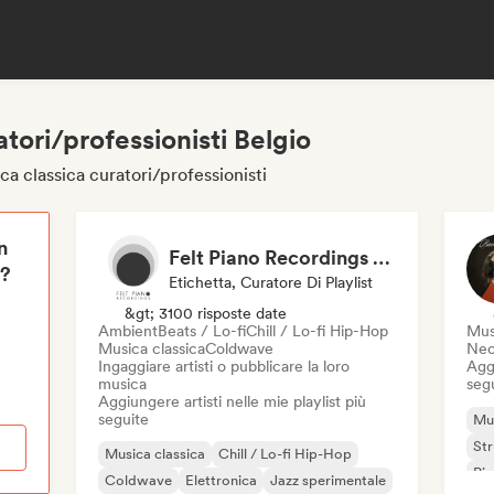
tori/professionisti Belgio
ca classica curatori/professionisti
n
Felt Piano Recordings (label, playlists)
i?
Etichetta, Curatore Di Playlist
&gt; 3100 risposte date
Ambient
Beats / Lo-fi
Chill / Lo-fi Hip-Hop
Mus
Musica classica
Coldwave
Neo
Ingaggiare artisti o pubblicare la loro
Aggi
musica
seg
Aggiungere artisti nelle mie playlist più
seguite
Mus
St
Musica classica
Chill / Lo-fi Hip-Hop
Pia
Coldwave
Elettronica
Jazz sperimentale