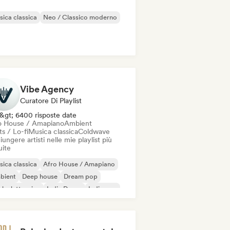
ica classica
Neo / Classico moderno
Vibe Agency
Curatore Di Playlist
&gt; 6400 risposte date
o House / Amapiano
Ambient
s / Lo-fi
Musica classica
Coldwave
ungere artisti nelle mie playlist più
uite
ica classica
Afro House / Amapiano
bient
Deep house
Dream pop
k elettronico
Indie Dance
Indie pop