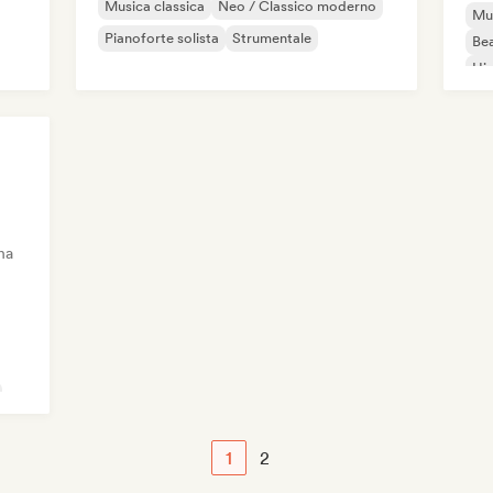
Musica classica
Neo / Classico moderno
Mus
Pianoforte solista
Strumentale
Bea
Hi
Hop
na
1
2