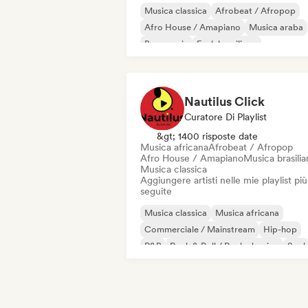
Musica classica
Afrobeat / Afropop
Afro House / Amapiano
Musica araba
Bass music
Funk brasiliano
Chill / Lo-fi Hip-Hop
Cloud Rap / Hip 
Nautilus Click
Curatore Di Playlist
&gt; 1400 risposte date
Musica africana
Afrobeat / Afropop
Afro House / Amapiano
Musica brasilia
Musica classica
Aggiungere artisti nelle mie playlist più
seguite
Musica classica
Musica africana
Commerciale / Mainstream
Hip-hop
R&B
Rock & Roll / Rock classico
Soul
Pop urbano