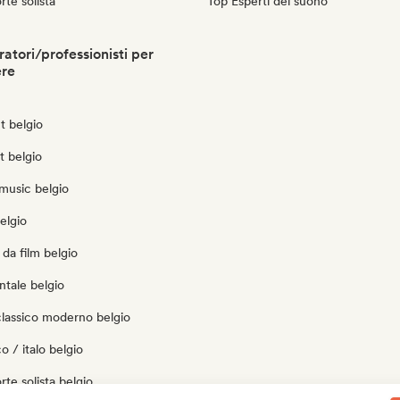
rte solista
Top Esperti del suono
atori/professionisti per
ere
t belgio
t belgio
music belgio
elgio
da film belgio
tale belgio
classico moderno belgio
o / italo belgio
rte solista belgio