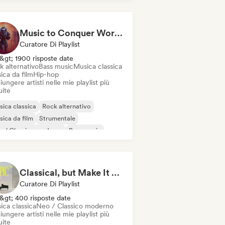
Music to Conquer Worlds To ⚔️ Epic Orchestral, Cinematic & Trailer Music
Curatore Di Playlist
&gt; 1900 risposte date
k alternativo
Bass music
Musica classica
ica da film
Hip-hop
ungere artisti nelle mie playlist più
uite
ica classica
Rock alternativo
ica da film
Strumentale
o / Classico moderno
Bass music
p-hop
Phonk
Classical, but Make It Epic
Curatore Di Playlist
&gt; 400 risposte date
ica classica
Neo / Classico moderno
ungere artisti nelle mie playlist più
uite