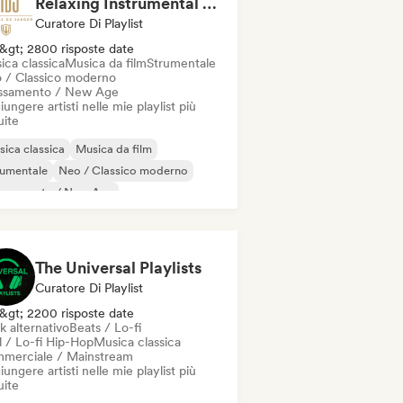
Relaxing Instrumental (MDJ Matthias De Jaeger)
Curatore Di Playlist
&gt; 2800 risposte date
ica classica
Musica da film
Strumentale
 / Classico moderno
assamento / New Age
ungere artisti nelle mie playlist più
uite
ica classica
Musica da film
rumentale
Neo / Classico moderno
lassamento / New Age
noforte solista
The Universal Playlists
Curatore Di Playlist
&gt; 2200 risposte date
k alternativo
Beats / Lo-fi
l / Lo-fi Hip-Hop
Musica classica
merciale / Mainstream
ungere artisti nelle mie playlist più
uite