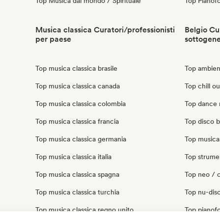
Top Musica dal mondo / Spirituale
Top Pianofo
Musica classica Curatori/professionisti
Belgio Cur
per paese
sottogen
Top musica classica brasile
Top ambien
Top musica classica canada
Top chill ou
Top musica classica colombia
Top dance 
Top musica classica francia
Top disco b
Top musica classica germania
Top musica 
Top musica classica italia
Top strumen
Top musica classica spagna
Top neo / 
Top musica classica turchia
Top nu-disc
Top musica classica regno unito
Top pianofo