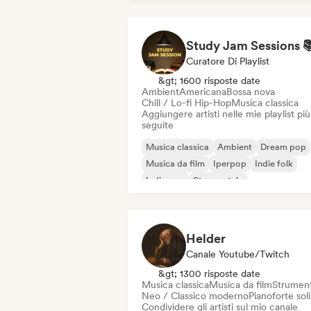
Curatore Di Playlist
&gt; 1600 risposte date
Ambient
Americana
Bossa nova
Chill / Lo-fi Hip-Hop
Musica classica
Aggiungere artisti nelle mie playlist più
seguite
Musica classica
Ambient
Dream pop
Musica da film
Iperpop
Indie folk
Indie pop
Strumentale
Helder
Canale Youtube/Twitch
&gt; 1300 risposte date
Musica classica
Musica da film
Strument
Neo / Classico moderno
Pianoforte soli
Condividere gli artisti sul mio canale