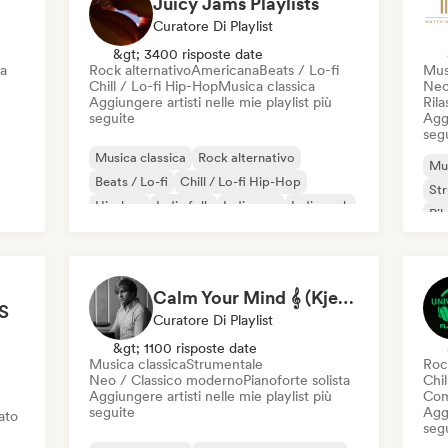
Juicy Jams Playlists
Curatore Di Playlist
&gt; 3400 risposte date
ca
Rock alternativo
Americana
Beats / Lo-fi
Mus
Chill / Lo-fi Hip-Hop
Musica classica
Neo
Aggiungere artisti nelle mie playlist più
Ril
seguite
Aggi
seg
Musica classica
Rock alternativo
Mus
Beats / Lo-fi
Chill / Lo-fi Hip-Hop
St
Hip-hop
Indie folk
Indie pop
Indie rock
Ri
Pia
Calm Your Mind 𝄞 (Kjell Sønksen)
S
Curatore Di Playlist
&gt; 1100 risposte date
Musica classica
Strumentale
Roc
Neo / Classico moderno
Pianoforte solista
Chil
Aggiungere artisti nelle mie playlist più
Com
seguite
Aggi
iato
seg