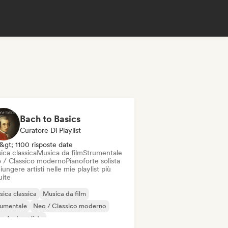
Bach to Basics
Curatore Di Playlist
&gt; 1100 risposte date
ica classica
Musica da film
Strumentale
 / Classico moderno
Pianoforte solista
ungere artisti nelle mie playlist più
uite
ica classica
Musica da film
rumentale
Neo / Classico moderno
noforte solista