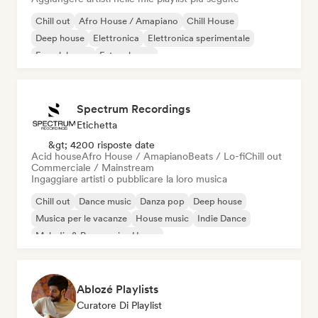
Chill out
Afro House / Amapiano
Chill House
Deep house
Elettronica
Elettronica sperimentale
French house
Future house
Spectrum Recordings
Etichetta
&gt; 4200 risposte date
Acid house
Afro House / Amapiano
Beats / Lo-fi
Chill out
Commerciale / Mainstream
Ingaggiare artisti o pubblicare la loro musica
Chill out
Dance music
Danza pop
Deep house
Musica per le vacanze
House music
Indie Dance
Melodic & Progressive House
Ablozé Playlists
Curatore Di Playlist