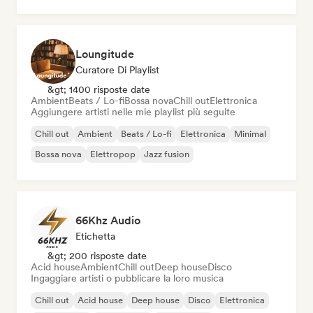
Loungitude
Curatore Di Playlist
&gt; 1400 risposte date
Ambient
Beats / Lo-fi
Bossa nova
Chill out
Elettronica
Aggiungere artisti nelle mie playlist più seguite
Chill out
Ambient
Beats / Lo-fi
Elettronica
Minimal
Bossa nova
Elettropop
Jazz fusion
66Khz Audio
Etichetta
&gt; 200 risposte date
Acid house
Ambient
Chill out
Deep house
Disco
Ingaggiare artisti o pubblicare la loro musica
Chill out
Acid house
Deep house
Disco
Elettronica