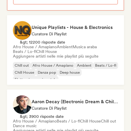
Unique Playlists - House & Electronics
Curatore Di Playlist
&gt; 12200 risposte date
Afro House / Amapiano
Ambient
Musica araba
Beats / Lo-fi
Chill House
Aggiungere artisti nelle mie playlist più seguite
Chill out
Afro House / Amapiano
Ambient
Beats / Lo-fi
Chill House
Danza pop
Deep house
Elettronica sperimentale
Aaron Decay (Electronic Dream & Chill Electronic Dream playlists)
Curatore Di Playlist
&gt; 3900 risposte date
Afro House / Amapiano
Beats / Lo-fi
Chill House
Chill out
Dance music
Aggiungere artisti nelle mie playlist più seguite