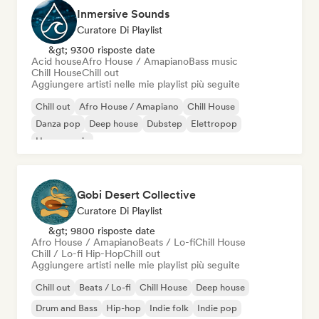
Inmersive Sounds
Curatore Di Playlist
&gt; 9300 risposte date
Acid house
Afro House / Amapiano
Bass music
Chill House
Chill out
Aggiungere artisti nelle mie playlist più seguite
Chill out
Afro House / Amapiano
Chill House
Danza pop
Deep house
Dubstep
Elettropop
House music
Gobi Desert Collective
Curatore Di Playlist
&gt; 9800 risposte date
Afro House / Amapiano
Beats / Lo-fi
Chill House
Chill / Lo-fi Hip-Hop
Chill out
Aggiungere artisti nelle mie playlist più seguite
Chill out
Beats / Lo-fi
Chill House
Deep house
Drum and Bass
Hip-hop
Indie folk
Indie pop