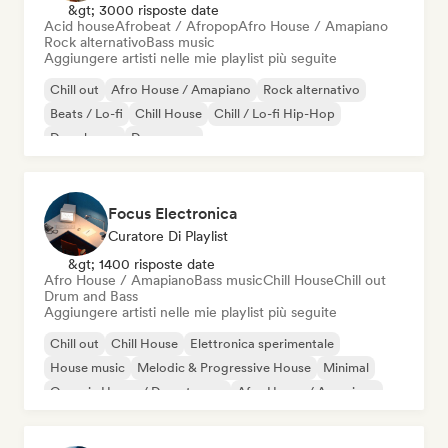
&gt; 3000 risposte date
Acid house
Afrobeat / Afropop
Afro House / Amapiano
Rock alternativo
Bass music
Aggiungere artisti nelle mie playlist più seguite
Chill out
Afro House / Amapiano
Rock alternativo
Beats / Lo-fi
Chill House
Chill / Lo-fi Hip-Hop
Deep house
Dream pop
Focus Electronica
Curatore Di Playlist
&gt; 1400 risposte date
Afro House / Amapiano
Bass music
Chill House
Chill out
Drum and Bass
Aggiungere artisti nelle mie playlist più seguite
Chill out
Chill House
Elettronica sperimentale
House music
Melodic & Progressive House
Minimal
Organic House / Downtempo
Afro House / Amapiano