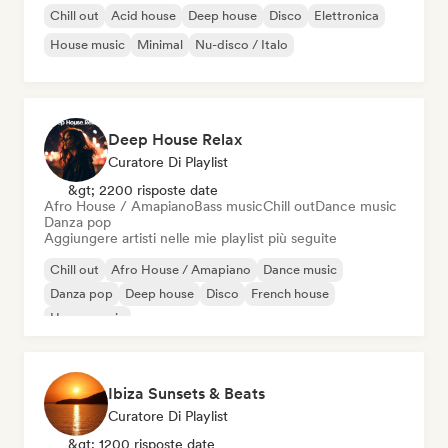
Chill out
Acid house
Deep house
Disco
Elettronica
House music
Minimal
Nu-disco / Italo
Deep House Relax
Curatore Di Playlist
&gt; 2200 risposte date
Afro House / Amapiano
Bass music
Chill out
Dance music
Danza pop
Aggiungere artisti nelle mie playlist più seguite
Chill out
Afro House / Amapiano
Dance music
Danza pop
Deep house
Disco
French house
House music
Ibiza Sunsets & Beats
Curatore Di Playlist
&gt; 1200 risposte date