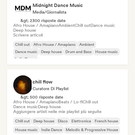
Midnight Dance Music
Media/Giornalista
&gt; 2300 risposte date
Afro House / Amapiano
Ambient
Chill out
Dance music
Deep house
Scrivere articoli
Chill out
Afro House / Amapiano
Ambient
Dance music
Deep house
Drum and Bass
House music
Indie Dance
chill flow
Curatore Di Playlist
&gt; 500 risposte date
Afro House / Amapiano
Beats / Lo-fi
Chill out
Dance music
Deep house
Aggiungere artisti nelle mie playlist più seguite
Chill out
Deep house
Disco
Elettronica
French house
House music
Indie Dance
Melodic & Progressive House