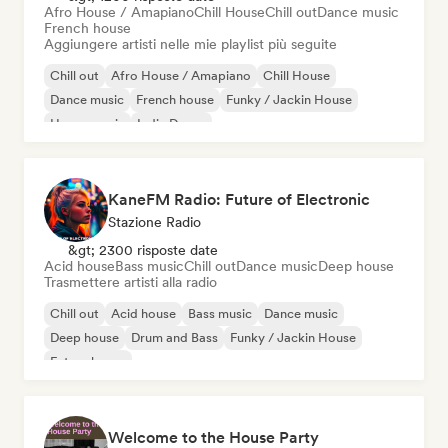
Afro House / Amapiano
Chill House
Chill out
Dance music
French house
Aggiungere artisti nelle mie playlist più seguite
Chill out
Afro House / Amapiano
Chill House
Dance music
French house
Funky / Jackin House
House music
Indie Dance
KaneFM Radio: Future of Electronic
Stazione Radio
&gt; 2300 risposte date
Acid house
Bass music
Chill out
Dance music
Deep house
Trasmettere artisti alla radio
Chill out
Acid house
Bass music
Dance music
Deep house
Drum and Bass
Funky / Jackin House
Future house
Welcome to the House Party