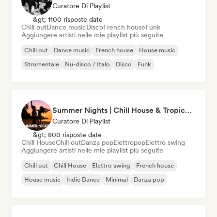
Curatore Di Playlist
&gt; 1100 risposte date
Chill out
Dance music
Disco
French house
Funk
Aggiungere artisti nelle mie playlist più seguite
Chill out
Dance music
French house
House music
Strumentale
Nu-disco / Italo
Disco
Funk
Summer Nights | Chill House & Tropical Beats
Curatore Di Playlist
&gt; 800 risposte date
Chill House
Chill out
Danza pop
Elettropop
Elettro swing
Aggiungere artisti nelle mie playlist più seguite
Chill out
Chill House
Elettro swing
French house
House music
Indie Dance
Minimal
Danza pop