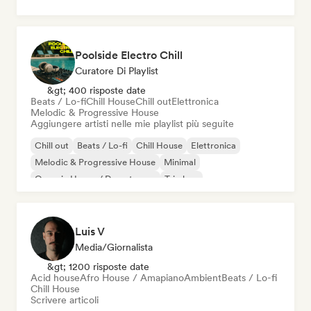
Poolside Electro Chill
Curatore Di Playlist
&gt; 400 risposte date
Beats / Lo-fi
Chill House
Chill out
Elettronica
Melodic & Progressive House
Aggiungere artisti nelle mie playlist più seguite
Chill out
Beats / Lo-fi
Chill House
Elettronica
Melodic & Progressive House
Minimal
Organic House / Downtempo
Trip hop
Luis V
Media/Giornalista
&gt; 1200 risposte date
Acid house
Afro House / Amapiano
Ambient
Beats / Lo-fi
Chill House
Scrivere articoli