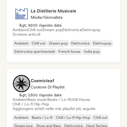
La Distillerie Musicale
Media/Giornalista
&gt; 9200 risposte date
Ambient
Chill out
Dream pop
Elettronica
Elettropop
Scrivere articoli
Ambient
Chill out
Dream pop
Elettronica
Elettropop
Elettronica sperimentale
French house
Indie pop
Cosmicleaf
Curatore Di Playlist
&gt; 2300 risposte date
Ambient
Bass music
Beats / Lo-fi
Chill House
Chill / Lo-fi Hip-Hop
Aggiungere artisti nelle mie playlist più seguite
Ambient
Beats / Lo-fi
Chill / Lo-fi Hip-Hop
Chill out
Dream pop
Drum and Bass
Elettronica
Hard Techno