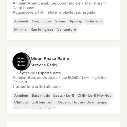
Ambient
Americana
Blues
Commerciale / Mainstream
Deep house
Aggiungere artisti nelle mie playlist più seguite
Ambient
Deep house
Grime
Hip-hop
Indie rock
Minimal
Rap in inglese
Cantautore
Moon Phase Radio
Stazione Radio
&gt; 1200 risposte date
Ambient
Bass music
Beats / Lo-fi
Chill / Lo-fi Hip-Hop
Chill out
Trasmettere artisti alla radio
Ambient
Bass music
Beats / Lo-fi
Chill / Lo-fi Hip-Hop
Chill out
Lofi bedroom
Organic House / Downtempo
Rilassamento / New Age