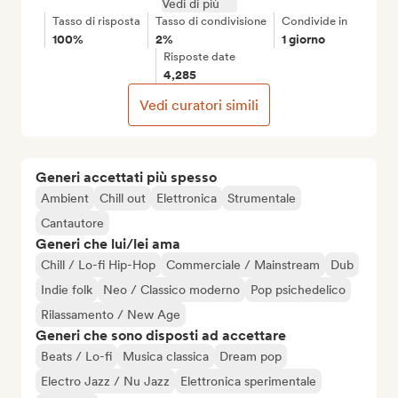
Vedi di più
Tasso di risposta
Tasso di condivisione
Condivide in
100%
2%
1 giorno
Risposte date
4,285
Vedi curatori simili
Generi accettati più spesso
Ambient
Chill out
Elettronica
Strumentale
Cantautore
Generi che lui/lei ama
Chill / Lo-fi Hip-Hop
Commerciale / Mainstream
Dub
Indie folk
Neo / Classico moderno
Pop psichedelico
Rilassamento / New Age
Generi che sono disposti ad accettare
Beats / Lo-fi
Musica classica
Dream pop
Electro Jazz / Nu Jazz
Elettronica sperimentale