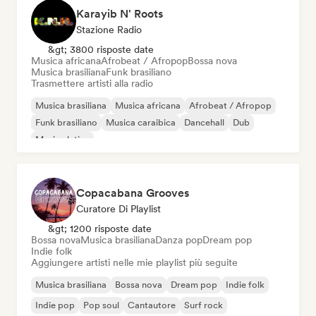
Karayib N' Roots
Stazione Radio
&gt; 3800 risposte date
Musica africana
Afrobeat / Afropop
Bossa nova
Musica brasiliana
Funk brasiliano
Trasmettere artisti alla radio
Musica brasiliana
Musica africana
Afrobeat / Afropop
Funk brasiliano
Musica caraibica
Dancehall
Dub
Musica latina
Copacabana Grooves
Curatore Di Playlist
&gt; 1200 risposte date
Bossa nova
Musica brasiliana
Danza pop
Dream pop
Indie folk
Aggiungere artisti nelle mie playlist più seguite
Musica brasiliana
Bossa nova
Dream pop
Indie folk
Indie pop
Pop soul
Cantautore
Surf rock