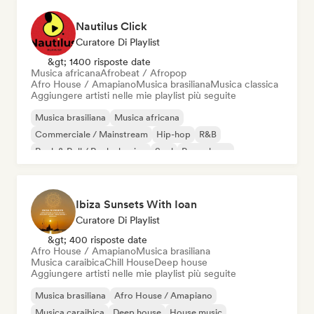
Nautilus Click
Curatore Di Playlist
&gt; 1400 risposte date
Musica africana
Afrobeat / Afropop
Afro House / Amapiano
Musica brasiliana
Musica classica
Aggiungere artisti nelle mie playlist più seguite
Musica brasiliana
Musica africana
Commerciale / Mainstream
Hip-hop
R&B
Rock & Roll / Rock classico
Soul
Pop urbano
Ibiza Sunsets With Ioan
Curatore Di Playlist
&gt; 400 risposte date
Afro House / Amapiano
Musica brasiliana
Musica caraibica
Chill House
Deep house
Aggiungere artisti nelle mie playlist più seguite
Musica brasiliana
Afro House / Amapiano
Musica caraibica
Deep house
House music