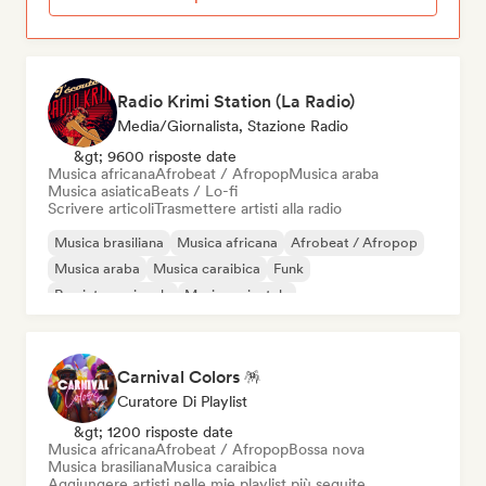
Radio Krimi Station (La Radio)
Media/Giornalista, Stazione Radio
&gt; 9600 risposte date
Musica africana
Afrobeat / Afropop
Musica araba
Musica asiatica
Beats / Lo-fi
Scrivere articoli
Trasmettere artisti alla radio
Musica brasiliana
Musica africana
Afrobeat / Afropop
Musica araba
Musica caraibica
Funk
Rap internazionale
Musica orientale
Carnival Colors 🪅
Curatore Di Playlist
&gt; 1200 risposte date
Musica africana
Afrobeat / Afropop
Bossa nova
Musica brasiliana
Musica caraibica
Aggiungere artisti nelle mie playlist più seguite