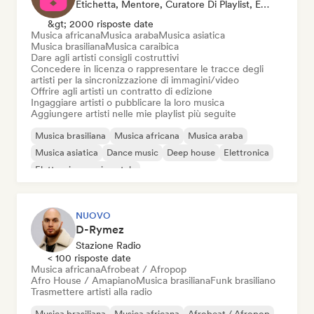
Etichetta, Mentore, Curatore Di Playlist, Editore, Sync Supervisor
&gt; 2000 risposte date
Musica africana
Musica araba
Musica asiatica
Musica brasiliana
Musica caraibica
Dare agli artisti consigli costruttivi
Concedere in licenza o rappresentare le tracce degli
artisti per la sincronizzazione di immagini/video
Offrire agli artisti un contratto di edizione
Ingaggiare artisti o pubblicare la loro musica
Aggiungere artisti nelle mie playlist più seguite
Musica brasiliana
Musica africana
Musica araba
Musica asiatica
Dance music
Deep house
Elettronica
Elettronica sperimentale
NUOVO
D-Rymez
Stazione Radio
< 100 risposte date
Musica africana
Afrobeat / Afropop
Afro House / Amapiano
Musica brasiliana
Funk brasiliano
Trasmettere artisti alla radio
Musica brasiliana
Musica africana
Afrobeat / Afropop