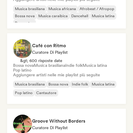
Musica brasiliana
Musica africana
Afrobeat / Afropop
Bossa nova
Musica caraibica
Dancehall
Musica latina
Reggaeton
Café con Ritmo
Curatore Di Playlist
&gt; 600 risposte date
Bossa nova
Musica brasiliana
Indie folk
Musica latina
Pop latino
Aggiungere artisti nelle mie playlist più seguite
Musica brasiliana
Bossa nova
Indie folk
Musica latina
Pop latino
Cantautore
Groove Without Borders
Curatore Di Playlist