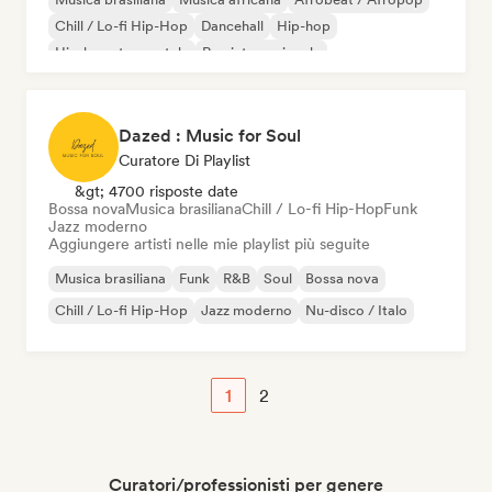
Chill / Lo-fi Hip-Hop
Dancehall
Hip-hop
Hip-hop strumentale
Rap internazionale
Dazed : Music for Soul
Curatore Di Playlist
&gt; 4700 risposte date
Bossa nova
Musica brasiliana
Chill / Lo-fi Hip-Hop
Funk
Jazz moderno
Aggiungere artisti nelle mie playlist più seguite
Musica brasiliana
Funk
R&B
Soul
Bossa nova
Chill / Lo-fi Hip-Hop
Jazz moderno
Nu-disco / Italo
1
2
Curatori/professionisti per genere