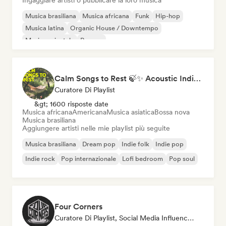
Ingaggiare artisti o pubblicare la loro musica
Musica brasiliana
Musica africana
Funk
Hip-hop
Musica latina
Organic House / Downtempo
Musica orientale
Reggae
Calm Songs to Rest 🍃✨ Acoustic Indie Folk & Singer-Songwriter
Curatore Di Playlist
&gt; 1600 risposte date
Musica africana
Americana
Musica asiatica
Bossa nova
Musica brasiliana
Aggiungere artisti nelle mie playlist più seguite
Musica brasiliana
Dream pop
Indie folk
Indie pop
Indie rock
Pop internazionale
Lofi bedroom
Pop soul
Four Corners
Curatore Di Playlist, Social Media Influencer