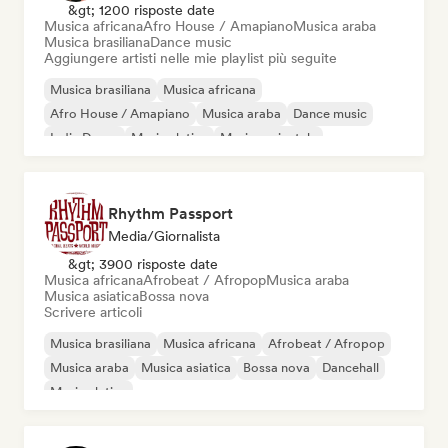
&gt; 1200 risposte date
Musica africana
Afro House / Amapiano
Musica araba
Musica brasiliana
Dance music
Aggiungere artisti nelle mie playlist più seguite
Musica brasiliana
Musica africana
Afro House / Amapiano
Musica araba
Dance music
Indie Dance
Musica latina
Musica orientale
Rhythm Passport
Media/Giornalista
&gt; 3900 risposte date
Musica africana
Afrobeat / Afropop
Musica araba
Musica asiatica
Bossa nova
Scrivere articoli
Musica brasiliana
Musica africana
Afrobeat / Afropop
Musica araba
Musica asiatica
Bossa nova
Dancehall
Musica latina