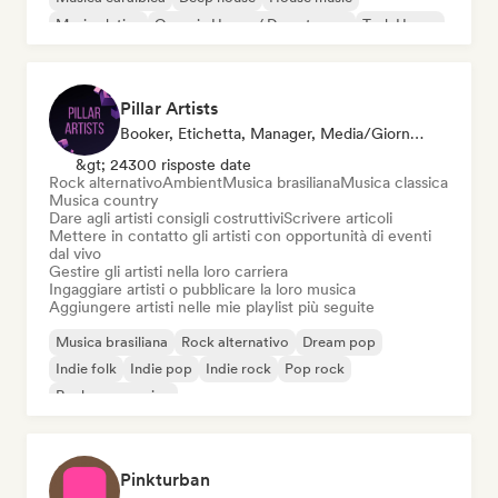
Musica latina
Organic House / Downtempo
Tech House
Pillar Artists
Booker, Etichetta, Manager, Media/Giornalista, Mentore, Curatore Di Playlist
&gt; 24300 risposte date
Rock alternativo
Ambient
Musica brasiliana
Musica classica
Musica country
Dare agli artisti consigli costruttivi
Scrivere articoli
Mettere in contatto gli artisti con opportunità di eventi
dal vivo
Gestire gli artisti nella loro carriera
Ingaggiare artisti o pubblicare la loro musica
Aggiungere artisti nelle mie playlist più seguite
Musica brasiliana
Rock alternativo
Dream pop
Indie folk
Indie pop
Indie rock
Pop rock
Rock progressivo
Pinkturban