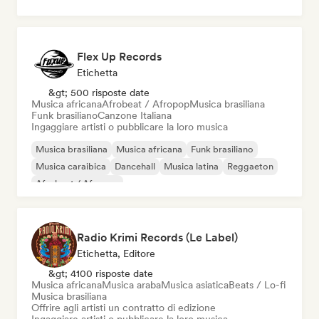
Flex Up Records
Etichetta
&gt; 500 risposte date
Musica africana
Afrobeat / Afropop
Musica brasiliana
Funk brasiliano
Canzone Italiana
Ingaggiare artisti o pubblicare la loro musica
Musica brasiliana
Musica africana
Funk brasiliano
Musica caraibica
Dancehall
Musica latina
Reggaeton
Afrobeat / Afropop
Radio Krimi Records (Le Label)
Etichetta, Editore
&gt; 4100 risposte date
Musica africana
Musica araba
Musica asiatica
Beats / Lo-fi
Musica brasiliana
Offrire agli artisti un contratto di edizione