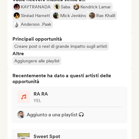
KAYTRANADA
Saba
Kendrick Lamar
Sinéad Harnett
Mick Jenkins
Rae Khalil
Anderson .Paak
Principali opportunità
Creare post o reel di grande impatto sugli artisti
Altre
Aggiungere alle playlist
Recentemente ha dato a questi artisti delle
opportunità
RA RA
YEL
Aggiunto a una playlist
Sweet Spot