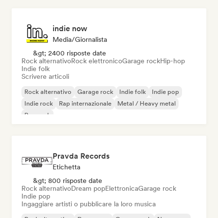
indie now
Media/Giornalista
&gt; 2400 risposte date
Rock alternativo
Rock elettronico
Garage rock
Hip-hop
Indie folk
Scrivere articoli
Rock alternativo
Garage rock
Indie folk
Indie pop
Indie rock
Rap internazionale
Metal / Heavy metal
Pop rock
Pravda Records
Etichetta
&gt; 800 risposte date
Rock alternativo
Dream pop
Elettronica
Garage rock
Indie pop
Ingaggiare artisti o pubblicare la loro musica