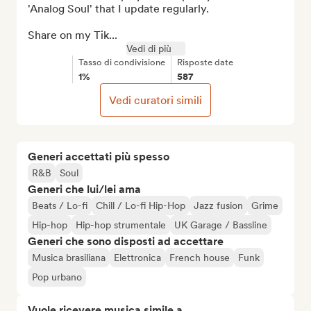
'Analog Soul' that I update regularly.

Share on my Tik...
Vedi di più
Tasso di condivisione
Risposte date
1%
587
Vedi curatori simili
Generi accettati più spesso
R&B
Soul
Generi che lui/lei ama
Beats / Lo-fi
Chill / Lo-fi Hip-Hop
Jazz fusion
Grime
Hip-hop
Hip-hop strumentale
UK Garage / Bassline
Generi che sono disposti ad accettare
Musica brasiliana
Elettronica
French house
Funk
Pop urbano
Vuole ricevere musica simile a...