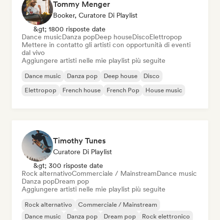
Tommy Menger
Booker, Curatore Di Playlist
&gt; 1800 risposte date
Dance music
Danza pop
Deep house
Disco
Elettropop
Mettere in contatto gli artisti con opportunità di eventi
dal vivo
Aggiungere artisti nelle mie playlist più seguite
Dance music
Danza pop
Deep house
Disco
Elettropop
French house
French Pop
House music
Timothy Tunes
Curatore Di Playlist
&gt; 300 risposte date
Rock alternativo
Commerciale / Mainstream
Dance music
Danza pop
Dream pop
Aggiungere artisti nelle mie playlist più seguite
Rock alternativo
Commerciale / Mainstream
Dance music
Danza pop
Dream pop
Rock elettronico