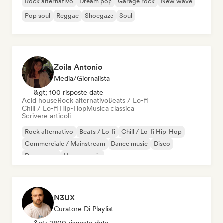
Rock alternativo
Dream pop
Garage rock
New wave
Pop soul
Reggae
Shoegaze
Soul
Zoila Antonio
Media/Giornalista
&gt; 100 risposte date
Acid house
Rock alternativo
Beats / Lo-fi
Chill / Lo-fi Hip-Hop
Musica classica
Scrivere articoli
Rock alternativo
Beats / Lo-fi
Chill / Lo-fi Hip-Hop
Commerciale / Mainstream
Dance music
Disco
Dream pop
House music
N3UX
Curatore Di Playlist
&gt; 2800 risposte date