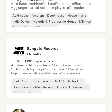
Acid house
Ambient
Chill out
Deep house
Elettronica
Aggiungere artisti nelle mie playlist più seguite
Acid house
Ambient
Deep house
House music
Indie Dance
Melodic & Progressive House
Minimal
Organic House / Downtempo
Sungate Records
Etichetta
&gt; 1300 risposte date
Afrobeat / Afropop
Beats / Lo-fi
Bossa nova
Chill / Lo-fi Hip-Hop
Commerciale / Mainstream
Ingaggiare artisti o pubblicare la loro musica
Beats / Lo-fi
Bossa nova
Chill / Lo-fi Hip-Hop
Commerciale / Mainstream
Dancehall
Danza pop
Hip-hop
Pop soul