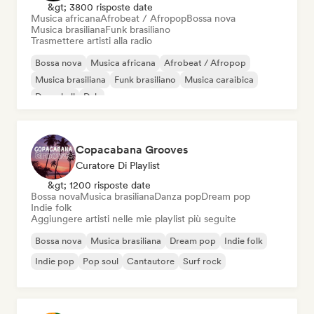
&gt; 3800 risposte date
Musica africana
Afrobeat / Afropop
Bossa nova
Musica brasiliana
Funk brasiliano
Trasmettere artisti alla radio
Bossa nova
Musica africana
Afrobeat / Afropop
Musica brasiliana
Funk brasiliano
Musica caraibica
Dancehall
Dub
Copacabana Grooves
Curatore Di Playlist
&gt; 1200 risposte date
Bossa nova
Musica brasiliana
Danza pop
Dream pop
Indie folk
Aggiungere artisti nelle mie playlist più seguite
Bossa nova
Musica brasiliana
Dream pop
Indie folk
Indie pop
Pop soul
Cantautore
Surf rock