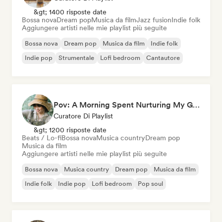
&gt; 1400 risposte date
Bossa nova
Dream pop
Musica da film
Jazz fusion
Indie folk
Aggiungere artisti nelle mie playlist più seguite
Bossa nova
Dream pop
Musica da film
Indie folk
Indie pop
Strumentale
Lofi bedroom
Cantautore
Pov: A Morning Spent Nurturing My Garden
Curatore Di Playlist
&gt; 1200 risposte date
Beats / Lo-fi
Bossa nova
Musica country
Dream pop
Musica da film
Aggiungere artisti nelle mie playlist più seguite
Bossa nova
Musica country
Dream pop
Musica da film
Indie folk
Indie pop
Lofi bedroom
Pop soul