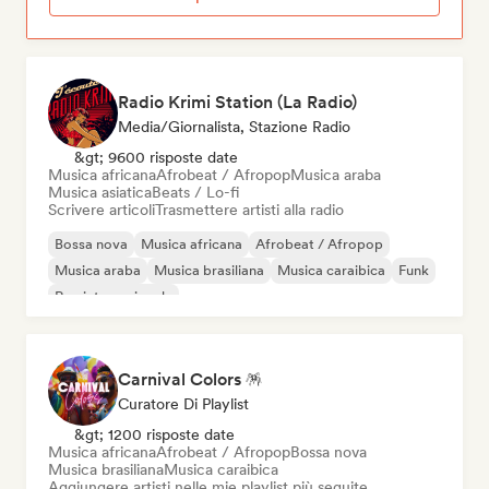
Radio Krimi Station (La Radio)
Media/Giornalista, Stazione Radio
&gt; 9600 risposte date
Musica africana
Afrobeat / Afropop
Musica araba
Musica asiatica
Beats / Lo-fi
Scrivere articoli
Trasmettere artisti alla radio
Bossa nova
Musica africana
Afrobeat / Afropop
Musica araba
Musica brasiliana
Musica caraibica
Funk
Rap internazionale
Carnival Colors 🪅
Curatore Di Playlist
&gt; 1200 risposte date
Musica africana
Afrobeat / Afropop
Bossa nova
Musica brasiliana
Musica caraibica
Aggiungere artisti nelle mie playlist più seguite