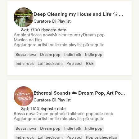
Deep Cleaning my House and Life 🫧 Bedroom Pop & Indie Pop
Curatore Di Playlist
&gt; 1700 risposte date
Ambient
Bossa nova
Musica country
Dream pop
Musica da film
Aggiungere artisti nelle mie playlist più seguite
Bossa nova
Dream pop
Indie folk
Indie pop
Indie rock
Lofi bedroom
Pop soul
R&B
Ethereal Sounds ☁️ Dream Pop, Art Pop & Atmospheric Indie
Curatore Di Playlist
&gt; 1100 risposte date
Bossa nova
Dream pop
Indie folk
Indie pop
Indie rock
Aggiungere artisti nelle mie playlist più seguite
Bossa nova
Dream pop
Indie folk
Indie pop
Indie rock
Lofi bedroom
Pop soul
Pop psichedelico