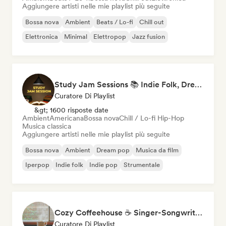
Aggiungere artisti nelle mie playlist più seguite
Bossa nova
Ambient
Beats / Lo-fi
Chill out
Elettronica
Minimal
Elettropop
Jazz fusion
Study Jam Sessions 📚 Indie Folk, Dream Pop & Singer-Songwriter
Curatore Di Playlist
&gt; 1600 risposte date
Ambient
Americana
Bossa nova
Chill / Lo-fi Hip-Hop
Musica classica
Aggiungere artisti nelle mie playlist più seguite
Bossa nova
Ambient
Dream pop
Musica da film
Iperpop
Indie folk
Indie pop
Strumentale
Cozy Coffeehouse ☕ Singer-Songwriter, Indie Folk & Acoustic
Curatore Di Playlist