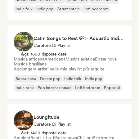
Indie folk
Indie pop
Strumentale
Lofi bedroom
Calm Songs to Rest 🍃✨ Acoustic Indie Folk & Singer-Songwriter
Curatore Di Playlist
&gt; 1600 risposte date
Musica africana
Americana
Musica asiatica
Bossa nova
Musica brasiliana
Aggiungere artisti nelle mie playlist più seguite
Bossa nova
Dream pop
Indie folk
Indie pop
Indie rock
Pop internazionale
Lofi bedroom
Pop soul
Loungitude
Curatore Di Playlist
&gt; 1400 risposte date
Ambient
Beats / Lo-fi
Bossa nova
Chill out
Elettronica