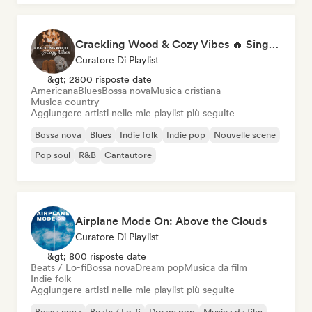
Crackling Wood & Cozy Vibes 🔥 Singer-Songwriter, Dream Pop & Bedroom Pop
Curatore Di Playlist
&gt; 2800 risposte date
Americana
Blues
Bossa nova
Musica cristiana
Musica country
Aggiungere artisti nelle mie playlist più seguite
Bossa nova
Blues
Indie folk
Indie pop
Nouvelle scene
Pop soul
R&B
Cantautore
Airplane Mode On: Above the Clouds
Curatore Di Playlist
&gt; 800 risposte date
Beats / Lo-fi
Bossa nova
Dream pop
Musica da film
Indie folk
Aggiungere artisti nelle mie playlist più seguite
Bossa nova
Beats / Lo-fi
Dream pop
Musica da film