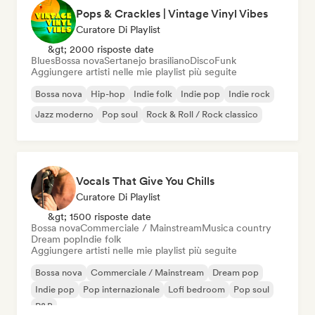
Pops & Crackles | Vintage Vinyl Vibes
Curatore Di Playlist
&gt; 2000 risposte date
Blues
Bossa nova
Sertanejo brasiliano
Disco
Funk
Aggiungere artisti nelle mie playlist più seguite
Bossa nova
Hip-hop
Indie folk
Indie pop
Indie rock
Jazz moderno
Pop soul
Rock & Roll / Rock classico
Vocals That Give You Chills
Curatore Di Playlist
&gt; 1500 risposte date
Bossa nova
Commerciale / Mainstream
Musica country
Dream pop
Indie folk
Aggiungere artisti nelle mie playlist più seguite
Bossa nova
Commerciale / Mainstream
Dream pop
Indie pop
Pop internazionale
Lofi bedroom
Pop soul
R&B