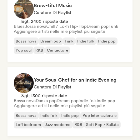
Brew-tiful Music
Curatore Di Playlist
&gt; 2400 risposte date
Blues
Bossa nova
Chill / Lo-fi Hip-Hop
Dream pop
Funk
Aggiungere artisti nelle mie playlist più seguite
Bossa nova
Dream pop
Funk
Indie folk
Indie pop
Pop soul
R&B
Cantautore
Your Sous-Chef for an Indie Evening
Curatore Di Playlist
&gt; 1300 risposte date
Bossa nova
Danza pop
Dream pop
Indie folk
Indie pop
Aggiungere artisti nelle mie playlist più seguite
Bossa nova
Indie folk
Indie pop
Pop internazionale
Lofi bedroom
Jazz moderno
R&B
Soft Pop / Ballata