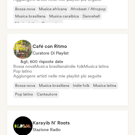
Bossa nova
Musica africana
Afrobeat / Afropop
Musica brasiliana
Musica caraibica
Dancehall
Musica latina
Reggaeton
Café con Ritmo
Curatore Di Playlist
&gt; 600 risposte date
Bossa nova
Musica brasiliana
Indie folk
Musica latina
Pop latino
Aggiungere artisti nelle mie playlist più seguite
Bossa nova
Musica brasiliana
Indie folk
Musica latina
Pop latino
Cantautore
Karayib N' Roots
Stazione Radio