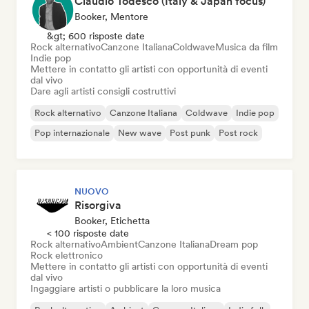
Claudio Todesco (Italy & Japan focus)
Booker, Mentore
&gt; 600 risposte date
Rock alternativo
Canzone Italiana
Coldwave
Musica da film
Indie pop
Mettere in contatto gli artisti con opportunità di eventi
dal vivo
Dare agli artisti consigli costruttivi
Rock alternativo
Canzone Italiana
Coldwave
Indie pop
Pop internazionale
New wave
Post punk
Post rock
NUOVO
Risorgiva
Booker, Etichetta
< 100 risposte date
Rock alternativo
Ambient
Canzone Italiana
Dream pop
Rock elettronico
Mettere in contatto gli artisti con opportunità di eventi
dal vivo
Ingaggiare artisti o pubblicare la loro musica