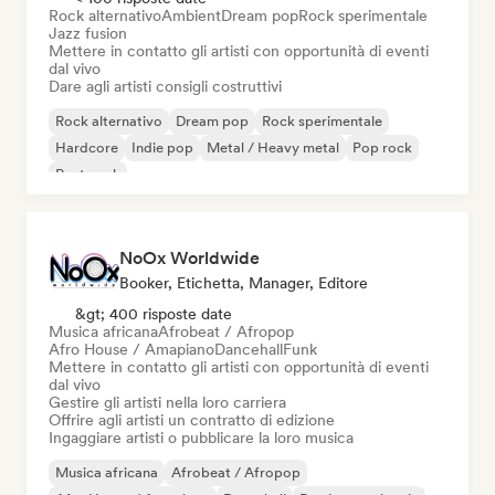
Rock alternativo
Ambient
Dream pop
Rock sperimentale
Jazz fusion
Mettere in contatto gli artisti con opportunità di eventi
dal vivo
Dare agli artisti consigli costruttivi
Rock alternativo
Dream pop
Rock sperimentale
Hardcore
Indie pop
Metal / Heavy metal
Pop rock
Post punk
NoOx Worldwide
Booker, Etichetta, Manager, Editore
&gt; 400 risposte date
Musica africana
Afrobeat / Afropop
Afro House / Amapiano
Dancehall
Funk
Mettere in contatto gli artisti con opportunità di eventi
dal vivo
Gestire gli artisti nella loro carriera
Offrire agli artisti un contratto di edizione
Ingaggiare artisti o pubblicare la loro musica
Musica africana
Afrobeat / Afropop