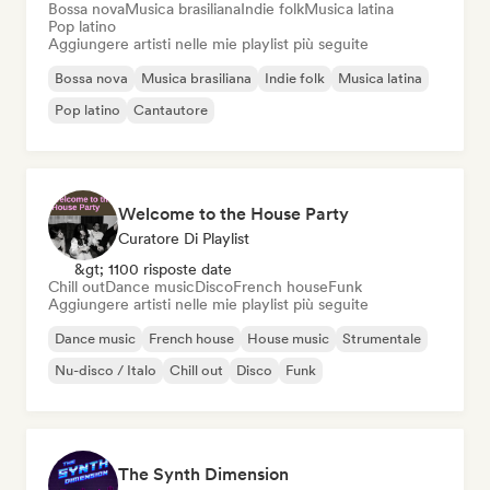
Bossa nova
Musica brasiliana
Indie folk
Musica latina
Pop latino
Aggiungere artisti nelle mie playlist più seguite
Bossa nova
Musica brasiliana
Indie folk
Musica latina
Pop latino
Cantautore
Welcome to the House Party
Curatore Di Playlist
&gt; 1100 risposte date
Chill out
Dance music
Disco
French house
Funk
Aggiungere artisti nelle mie playlist più seguite
Dance music
French house
House music
Strumentale
Nu-disco / Italo
Chill out
Disco
Funk
The Synth Dimension