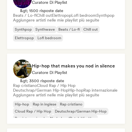
Curatore Di Playlist
&gt; 1500 risposte date
Beats / Lo-fi
Chill out
Elettropop
Lofi bedroom
Synthpop
Aggiungere artisti nelle mie playlist più seguite
Synthpop
Synthwave
Beats / Lo-fi
Chill out
Elettropop
Lofi bedroom
Hip-hop that makes you nod in silence
Curatore Di Playlist
&gt; 3500 risposte date
Rap cristiano
Cloud Rap / Hip Hop
Deutschrap/German Hip-Hop
Hip-hop
Rap internazionale
Aggiungere artisti nelle mie playlist più seguite
Hip-hop
Rap in inglese
Rap cristiano
Cloud Rap / Hip Hop
Deutschrap/German Hip-Hop
Rap internazionale
Nederhop/Dutch Hip-Hop
Rap francese