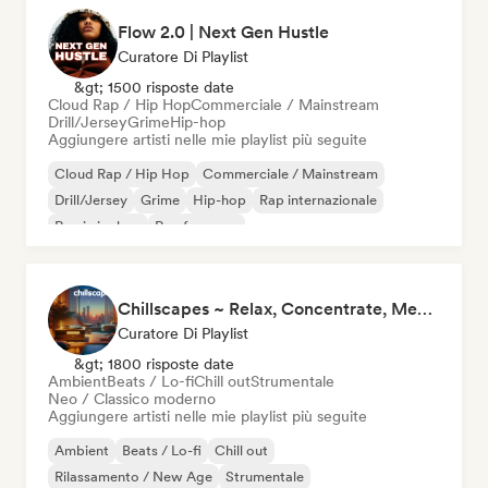
Flow 2.0 | Next Gen Hustle
Curatore Di Playlist
&gt; 1500 risposte date
Cloud Rap / Hip Hop
Commerciale / Mainstream
Drill/Jersey
Grime
Hip-hop
Aggiungere artisti nelle mie playlist più seguite
Cloud Rap / Hip Hop
Commerciale / Mainstream
Drill/Jersey
Grime
Hip-hop
Rap internazionale
Rap in inglese
Rap francese
Chillscapes ~ Relax, Concentrate, Meditate, Sleep, Dream
Curatore Di Playlist
&gt; 1800 risposte date
Ambient
Beats / Lo-fi
Chill out
Strumentale
Neo / Classico moderno
Aggiungere artisti nelle mie playlist più seguite
Ambient
Beats / Lo-fi
Chill out
Rilassamento / New Age
Strumentale