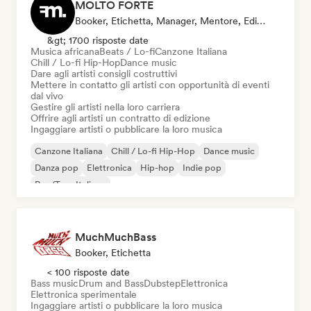
MOLTO FORTE
Booker, Etichetta, Manager, Mentore, Editore
&gt; 1700 risposte date
Musica africana
Beats / Lo-fi
Canzone Italiana
Chill / Lo-fi Hip-Hop
Dance music
Dare agli artisti consigli costruttivi
Mettere in contatto gli artisti con opportunità di eventi
dal vivo
Gestire gli artisti nella loro carriera
Offrire agli artisti un contratto di edizione
Ingaggiare artisti o pubblicare la loro musica
Canzone Italiana
Chill / Lo-fi Hip-Hop
Dance music
Danza pop
Elettronica
Hip-hop
Indie pop
Rap/Trap Italiano
MuchMuchBass
Booker, Etichetta
< 100 risposte date
Bass music
Drum and Bass
Dubstep
Elettronica
Elettronica sperimentale
Ingaggiare artisti o pubblicare la loro musica