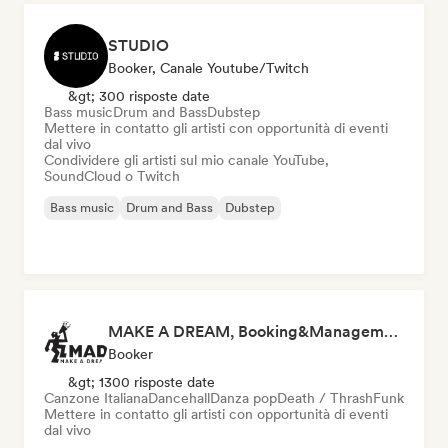
STUDIO
Booker, Canale Youtube/Twitch
&gt; 300 risposte date
Bass music
Drum and Bass
Dubstep
Mettere in contatto gli artisti con opportunità di eventi
dal vivo
Condividere gli artisti sul mio canale YouTube,
SoundCloud o Twitch
Bass music
Drum and Bass
Dubstep
MAKE A DREAM, Booking&Management
Booker
&gt; 1300 risposte date
Canzone Italiana
Dancehall
Danza pop
Death / Thrash
Funk
Mettere in contatto gli artisti con opportunità di eventi
dal vivo