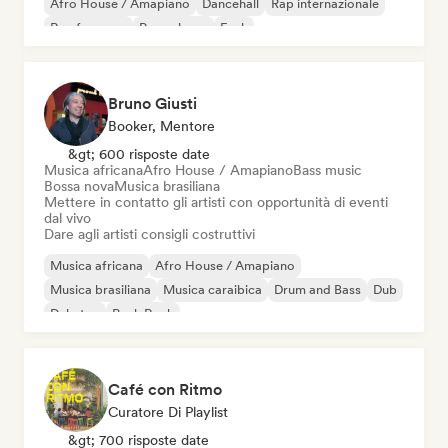
Afro House / Amapiano
Dancehall
Rap internazionale
Rap francese
Pop urbano
Funk
Bruno Giusti
Booker, Mentore
&gt; 600 risposte date
Musica africana
Afro House / Amapiano
Bass music
Bossa nova
Musica brasiliana
Mettere in contatto gli artisti con opportunità di eventi
dal vivo
Dare agli artisti consigli costruttivi
Musica africana
Afro House / Amapiano
Musica brasiliana
Musica caraibica
Drum and Bass
Dub
Dubstep
Punk Rock
Café con Ritmo
Curatore Di Playlist
&gt; 700 risposte date