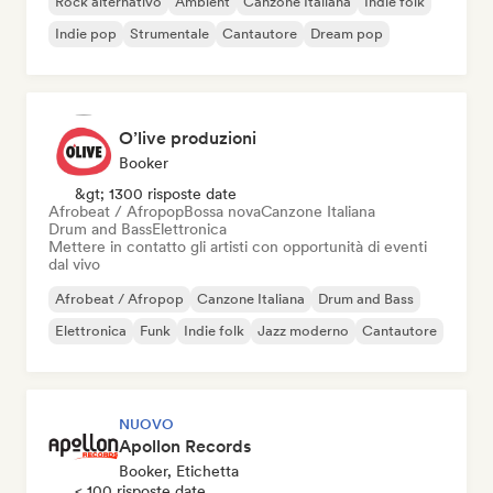
Rock alternativo
Ambient
Canzone Italiana
Indie folk
Indie pop
Strumentale
Cantautore
Dream pop
O’live produzioni
Booker
&gt; 1300 risposte date
Afrobeat / Afropop
Bossa nova
Canzone Italiana
Drum and Bass
Elettronica
Mettere in contatto gli artisti con opportunità di eventi
dal vivo
Afrobeat / Afropop
Canzone Italiana
Drum and Bass
Elettronica
Funk
Indie folk
Jazz moderno
Cantautore
NUOVO
Apollon Records
Booker, Etichetta
< 100 risposte date