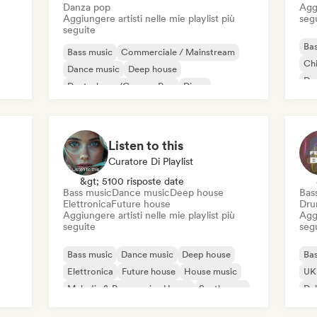
Danza pop
Aggi
Aggiungere artisti nelle mie playlist più
seg
seguite
Bas
Bass music
Commerciale / Mainstream
Chi
Dance music
Deep house
De
Deutschpop/German Pop
Disco
Elettropop
French Pop
Listen to this
Curatore Di Playlist
&gt; 5100 risposte date
Bass music
Dance music
Deep house
Bas
Elettronica
Future house
Dru
Aggiungere artisti nelle mie playlist più
Aggi
seguite
seg
Bass music
Dance music
Deep house
Bas
Elettronica
Future house
House music
UK 
Melodic & Progressive House
Synthwave
Du