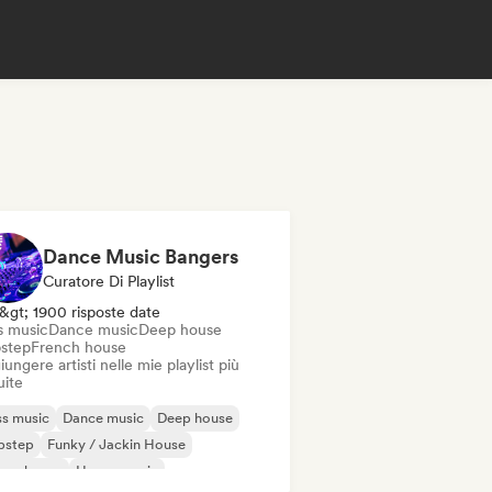
Dance Music Bangers
Curatore Di Playlist
&gt; 1900 risposte date
s music
Dance music
Deep house
step
French house
ungere artisti nelle mie playlist più
uite
s music
Dance music
Deep house
bstep
Funky / Jackin House
ure house
House music