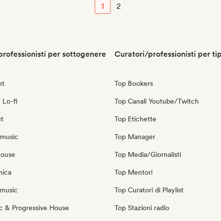
1
2
professionisti per sottogenere
Curatori/professionisti per ti
nt
Top Bookers
 Lo-fi
Top Canali Youtube/Twitch
ut
Top Etichette
 music
Top Manager
house
Top Media/Giornalisti
nica
Top Mentori
music
Top Curatori di Playlist
c & Progressive House
Top Stazioni radio