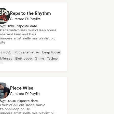
Reps to the Rhythm
Curatore Di Playlist
&gt; 1200 risposte date
k alternativo
Bass music
Deep house
l/Jersey
Drum and Bass
ungere artisti nelle mie playlist più
uite
s music
Rock alternativo
Deep house
ll/Jersey
Elettropop
Grime
Techno
ap
Piece Wise
Curatore Di Playlist
&gt; 4300 risposte date
s music
Chill out
Dance music
za pop
Deep house
ungere artisti nelle mie playlist più