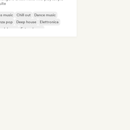
uite
s music
Chill out
Dance music
nza pop
Deep house
Elettronica
ench house
Future house