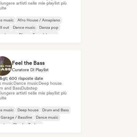
ungere artisti nelle mie playlist più
uite
s music
Afro House / Amapiano
ll out
Dance music
Danza pop
ep house
Disco
French house
Feel the Bass
Curatore Di Playlist
&gt; 600 risposte date
s music
Dance music
Deep house
m and Bass
Dubstep
ungere artisti nelle mie playlist più
uite
s music
Deep house
Drum and Bass
Garage / Bassline
Dance music
bstep
Phonk
Techno