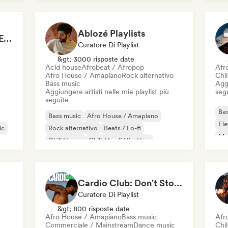
Mel
Ablozé Playlists
Mainstage ⚡ Festival EDM, Big Room & House Anthems
Curatore Di Playlist
&gt; 3000 risposte date
Acid house
Afrobeat / Afropop
Afr
Afro House / Amapiano
Rock alternativo
Chi
Bass music
Aggi
Aggiungere artisti nelle mie playlist più
seg
seguite
Bas
Bass music
Afro House / Amapiano
Ele
ic
Rock alternativo
Beats / Lo-fi
Mel
Chill House
Chill / Lo-fi Hip-Hop
Or
Chill out
Deep house
Cardio Club: Don't Stop! 💦
Curatore Di Playlist
&gt; 800 risposte date
Afro House / Amapiano
Bass music
Afr
Commerciale / Mainstream
Dance music
Chil