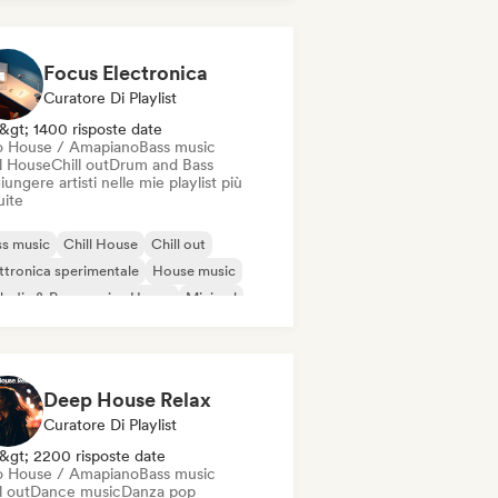
odic & Progressive House
Focus Electronica
Curatore Di Playlist
&gt; 1400 risposte date
o House / Amapiano
Bass music
ll House
Chill out
Drum and Bass
ungere artisti nelle mie playlist più
uite
s music
Chill House
Chill out
ttronica sperimentale
House music
odic & Progressive House
Minimal
ganic House / Downtempo
Deep House Relax
Curatore Di Playlist
&gt; 2200 risposte date
o House / Amapiano
Bass music
l out
Dance music
Danza pop