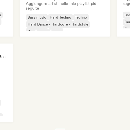
Aggiungere artisti nelle mie playlist più
seg
seguite
s
Bas
Bass music
Hard Techno
Techno
Da
Hard Dance / Hardcore / Hardstyle
Fr
Psy-Trance
Trance
Sigma training (by Mastery Gallery)
e