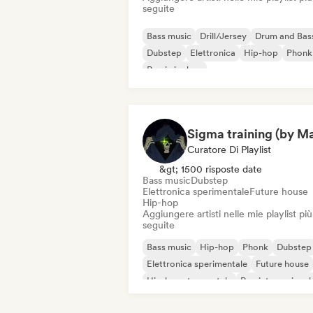
seguite
Bass music
Drill/Jersey
Drum and Bas
Dubstep
Elettronica
Hip-hop
Phonk
Rap in inglese
Curatore Di Playlist
&gt; 1500 risposte date
Bass music
Dubstep
Elettronica sperimentale
Future house
Hip-hop
Aggiungere artisti nelle mie playlist più
seguite
Bass music
Hip-hop
Phonk
Dubstep
Elettronica sperimentale
Future house
Hip-hop strumentale
Rap internazional