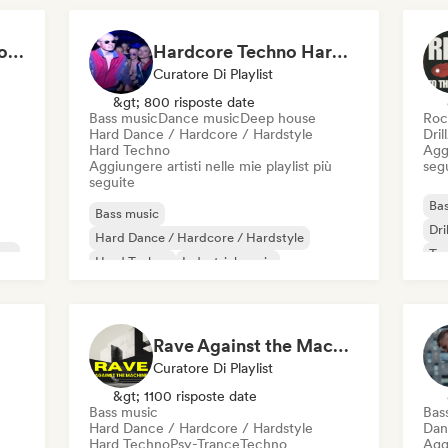
The hottest EDM & Progressive House tracks on the planet! 🌍
Hardcore Techno Hardstyle
Curatore Di Playlist
&gt; 800 risposte date
Bass music
Dance music
Deep house
Roc
Hard Dance / Hardcore / Hardstyle
Dril
Hard Techno
Aggi
Aggiungere artisti nelle mie playlist più
seg
seguite
Bas
Bass music
Dri
Hard Dance / Hardcore / Hardstyle
ve
Tr
Hard Techno
Industrial music
Dance music
Deep house
Tech House
Techno
Rave Against the Machine 🖤 Hard, Acid & Dark Techno
Curatore Di Playlist
&gt; 1100 risposte date
Bass music
Bas
Hard Dance / Hardcore / Hardstyle
Dan
Hard Techno
Psy-Trance
Techno
Aggi