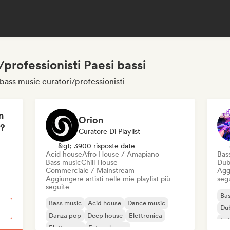
professionisti Paesi bassi
 bass music curatori/professionisti
n
Orion
i?
Curatore Di Playlist
&gt; 3900 risposte date
Acid house
Afro House / Amapiano
Bas
Bass music
Chill House
Dub
Commerciale / Mainstream
Aggi
Aggiungere artisti nelle mie playlist più
seg
seguite
Bas
Bass music
Acid house
Dance music
Du
Danza pop
Deep house
Elettronica
Fut
Elettropop
Future house