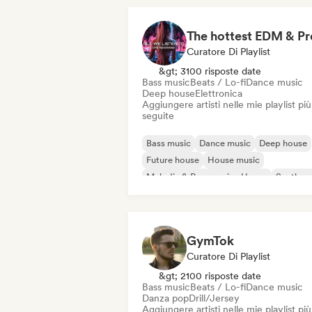
Hard Dance / Hardcore / Hardstyle
Curatore Di Playlist
&gt; 3100 risposte date
Bass music
Beats / Lo-fi
Dance music
Deep house
Elettronica
Aggiungere artisti nelle mie playlist più
seguite
Bass music
Dance music
Deep house
Future house
House music
Melodic & Progressive House
Synthwa
Tech House
GymTok
Curatore Di Playlist
&gt; 2100 risposte date
Bass music
Beats / Lo-fi
Dance music
Danza pop
Drill/Jersey
Aggiungere artisti nelle mie playlist più