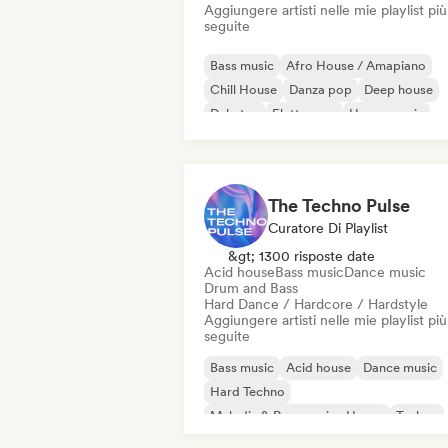
Aggiungere artisti nelle mie playlist più
seguite
Bass music
Afro House / Amapiano
Chill House
Danza pop
Deep house
Dubstep
Elettropop
House music
The Techno Pulse
Curatore Di Playlist
&gt; 1300 risposte date
Acid house
Bass music
Dance music
Drum and Bass
Hard Dance / Hardcore / Hardstyle
Aggiungere artisti nelle mie playlist più
seguite
Bass music
Acid house
Dance music
Hard Techno
Melodic & Progressive House
Techno
Drum and Bass