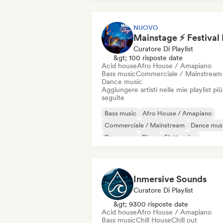
NUOVO
Curatore Di Playlist
&gt; 100 risposte date
Acid house
Afro House / Amapiano
Bass music
Commerciale / Mainstream
Dance music
Aggiungere artisti nelle mie playlist più
seguite
Bass music
Afro House / Amapiano
Commerciale / Mainstream
Dance mus
Danza pop
Disco
Elettronica
Elettro swing
Inmersive Sounds
Curatore Di Playlist
&gt; 9300 risposte date
Acid house
Afro House / Amapiano
Bass music
Chill House
Chill out