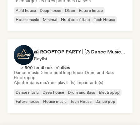
Télécharger les titres pour mes DJ sets
Acid house
Deep house
Disco
Future house
House music
Minimal
Nu-disco / Italo
Tech House
🌆 ROOFTOP PARTY | 🚀 Dance Music Mix 2026 by Prisma Records
Playlist
> 500 feedbacks réalisés
Dance music
Dance pop
Deep house
Drum and Bass
Electropop
Ajouter dans ma/mes playlist(s) impactante(s)
Dance music
Deep house
Drum and Bass
Electropop
Future house
House music
Tech House
Dance pop