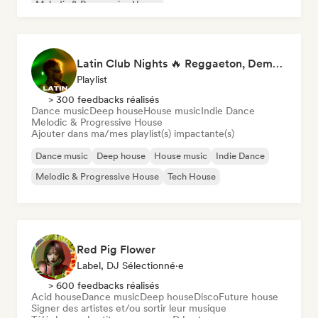
Melodic & Progressive House
Latin Club Nights 🔥 Reggaeton, Dembow & Latin House
Playlist
> 300 feedbacks réalisés
Dance music
Deep house
House music
Indie Dance
Melodic & Progressive House
Ajouter dans ma/mes playlist(s) impactante(s)
Dance music
Deep house
House music
Indie Dance
Melodic & Progressive House
Tech House
Red Pig Flower
Label, DJ Sélectionné·e
> 600 feedbacks réalisés
Acid house
Dance music
Deep house
Disco
Future house
Signer des artistes et/ou sortir leur musique