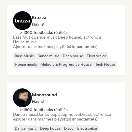
Brazza
Playlist
> 1300 feedbacks réalisés
Bass Music
Dance music
Deep house
Electronica
House music
Ajouter dans ma/mes playlist(s) impactante(s)
Bass Music
Dance music
Deep house
Electronica
House music
Melodic & Progressive House
Tech House
Moonsound
Playlist
> 1800 feedbacks réalisés
Dance music
Dance pop
Deep house
Disco
Electronica
Ajouter dans ma/mes playlist(s) impactante(s)
Dance music
Deep house
Disco
Electronica