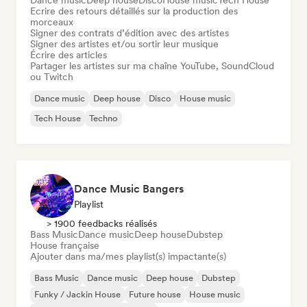
Dance music
Deep house
Disco
House music
Tech House
Ecrire des retours détaillés sur la production des
morceaux
Signer des contrats d’édition avec des artistes
Signer des artistes et/ou sortir leur musique
Écrire des articles
Partager les artistes sur ma chaîne YouTube, SoundCloud
ou Twitch
Dance music
Deep house
Disco
House music
Tech House
Techno
Dance Music Bangers
Playlist
> 1900 feedbacks réalisés
Bass Music
Dance music
Deep house
Dubstep
House française
Ajouter dans ma/mes playlist(s) impactante(s)
Bass Music
Dance music
Deep house
Dubstep
Funky / Jackin House
Future house
House music