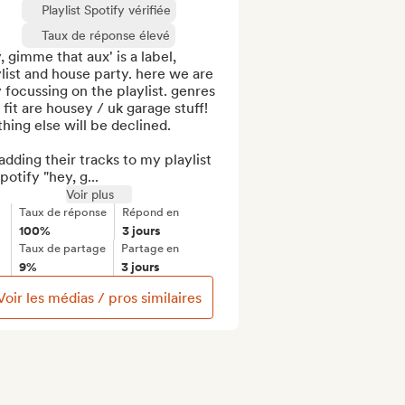
Playlist Spotify vérifiée
Taux de réponse élevé
, gimme that aux' is a label, 
list and house party. here we are 
 focussing on the playlist. genres 
 fit are housey / uk garage stuff! 
hing else will be declined.

adding their tracks to my playlist 
potify "hey, g...
Voir plus
Taux de réponse
Répond en
100%
3 jours
Taux de partage
Partage en
9%
3 jours
Voir les médias / pros similaires