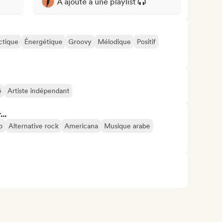
A ajouté à une playlist
ctique
Énergétique
Groovy
Mélodique
Positif
é
Artiste indépendant
..
p
Alternative rock
Americana
Musique arabe