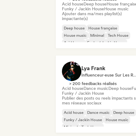
Acid house
Deep house
House français
Funky / Jackin House
House music
Ajouter dans ma/mes playlist(s)
impactante(s)
Deep house
House française
House music
Minimal
Tech House
Acid house
Funky / Jackin House
Indie Dance
Lya Frank
Influenceur·euse Sur Les Résea
> 200 feedbacks réalisés
Acid house
Dance music
Deep house
F
Funky / Jackin House
Publier des posts ou reels impactants s
mes réseaux sociaux
Acid house
Dance music
Deep house
Funky / Jackin House
House music
Minimal
Tech House
UK Garage / Bassline