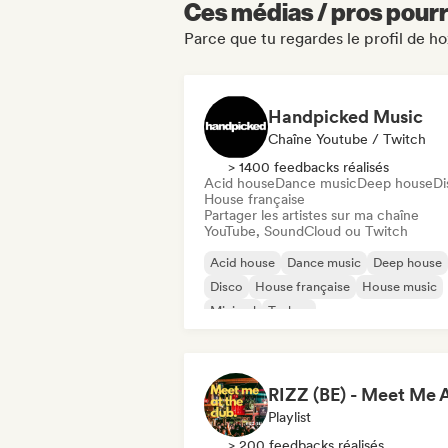
Ces médias / pros pourr
Parce que tu regardes le profil de h
Handpicked Music
Chaîne Youtube / Twitch
> 1400 feedbacks réalisés
Acid house
Dance music
Deep house
Di
House française
Partager les artistes sur ma chaîne
YouTube, SoundCloud ou Twitch
Acid house
Dance music
Deep house
Disco
House française
House music
Minimal
Techno
Playlist
> 200 feedbacks réalisés