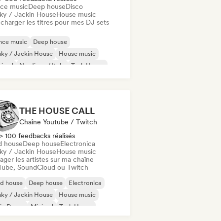
ce music
Deep house
Disco
ky / Jackin House
House music
charger les titres pour mes DJ sets
nce music
Deep house
ky / Jackin House
House music
nimal
Nu-disco / Italo
Tech House
chno
THE HOUSE CALL
Chaîne Youtube / Twitch
> 100 feedbacks réalisés
d house
Deep house
Electronica
ky / Jackin House
House music
ager les artistes sur ma chaîne
Tube, SoundCloud ou Twitch
id house
Deep house
Electronica
ky / Jackin House
House music
ie Dance
Minimal
Tech House