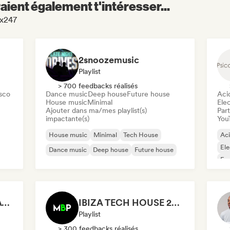
aient également t'intéresser...
ox247
2snoozemusic
Playlist
> 700 feedbacks réalisés
sco
Dance music
Deep house
Future house
Aci
House music
Minimal
Ele
Ajouter dans ma/mes playlist(s)
Part
impactante(s)
You
House music
Minimal
Tech House
Ac
Ele
Dance music
Deep house
Future house
Fun
Mi
RIZZ (BE) - Meet Me At The Club
IBIZA TECH HOUSE 2026 🔥 😮‍💨 by Mbp
Playlist
> 300 feedbacks réalisés