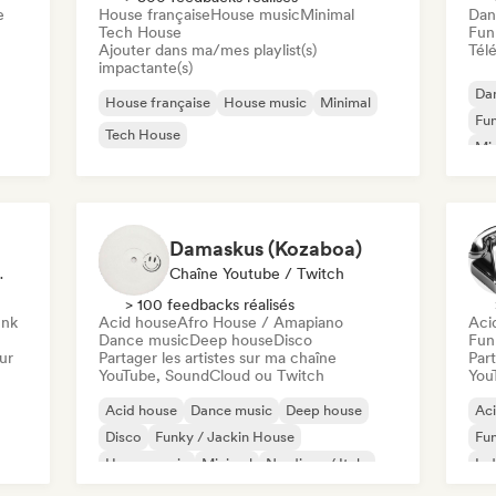
e
House française
House music
Minimal
Dan
Tech House
Fun
Ajouter dans ma/mes playlist(s)
Télé
impactante(s)
Da
House française
House music
Minimal
Fun
Tech House
Mi
Te
Damaskus (Kozaboa)
ux Sociaux
Chaîne Youtube / Twitch
> 100 feedbacks réalisés
unk
Acid house
Afro House / Amapiano
Aci
Dance music
Deep house
Disco
Fun
ur
Partager les artistes sur ma chaîne
Part
YouTube, SoundCloud ou Twitch
You
Acid house
Dance music
Deep house
Ac
Disco
Funky / Jackin House
Fun
House music
Minimal
Nu-disco / Italo
Ind