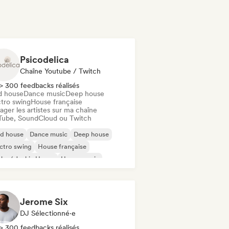
Psicodelica
Chaîne Youtube / Twitch
> 300 feedbacks réalisés
d house
Dance music
Deep house
ctro swing
House française
ager les artistes sur ma chaîne
Tube, SoundCloud ou Twitch
id house
Dance music
Deep house
ctro swing
House française
ky / Jackin House
House music
nimal
Jerome Six
DJ Sélectionné·e
> 300 feedbacks réalisés