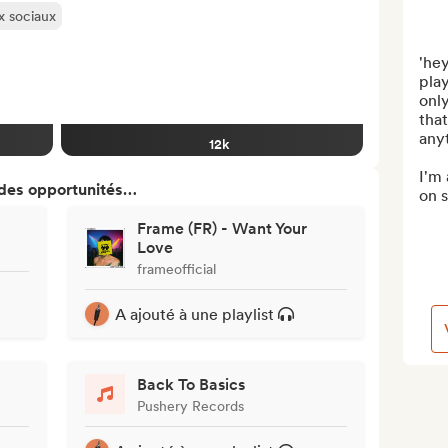
ux sociaux
'hey
play
only
that
anyt
12k
I'm 
 des opportunités…
on s
Frame (FR) - Want Your
Love
frameofficial
A ajouté à une playlist
Back To Basics
Pushery Records