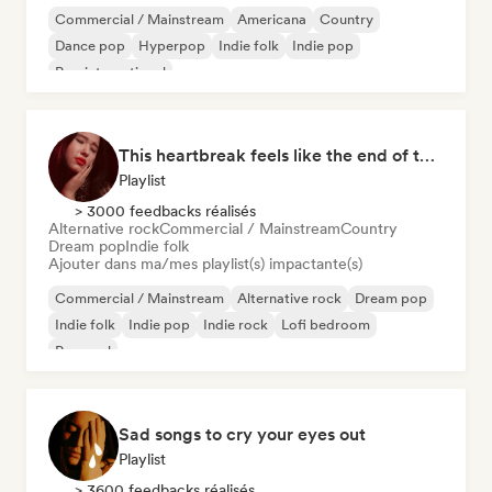
Commercial / Mainstream
Americana
Country
Dance pop
Hyperpop
Indie folk
Indie pop
Pop international
This heartbreak feels like the end of the world
Playlist
> 3000 feedbacks réalisés
Alternative rock
Commercial / Mainstream
Country
Dream pop
Indie folk
Ajouter dans ma/mes playlist(s) impactante(s)
Commercial / Mainstream
Alternative rock
Dream pop
Indie folk
Indie pop
Indie rock
Lofi bedroom
Pop soul
Sad songs to cry your eyes out
Playlist
> 3600 feedbacks réalisés