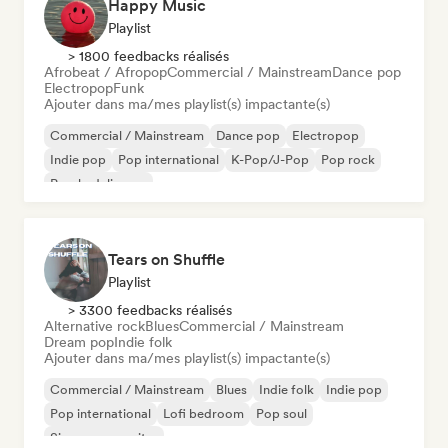
Happy Music
Playlist
> 1800 feedbacks réalisés
Afrobeat / Afropop
Commercial / Mainstream
Dance pop
Electropop
Funk
Ajouter dans ma/mes playlist(s) impactante(s)
Commercial / Mainstream
Dance pop
Electropop
Indie pop
Pop international
K-Pop/J-Pop
Pop rock
Psychedelic pop
Tears on Shuffle
Playlist
> 3300 feedbacks réalisés
Alternative rock
Blues
Commercial / Mainstream
Dream pop
Indie folk
Ajouter dans ma/mes playlist(s) impactante(s)
Commercial / Mainstream
Blues
Indie folk
Indie pop
Pop international
Lofi bedroom
Pop soul
Singer-songwriter