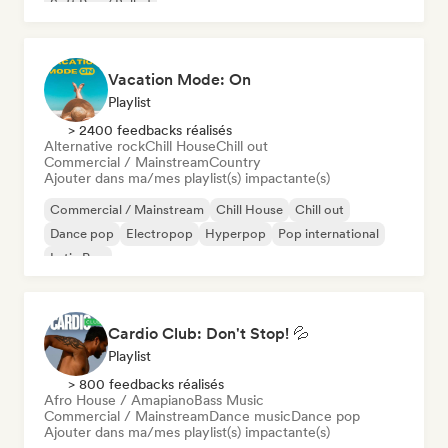
Soft Pop / Ballad
Vacation Mode: On
Playlist
> 2400 feedbacks réalisés
Alternative rock
Chill House
Chill out
Commercial / Mainstream
Country
Ajouter dans ma/mes playlist(s) impactante(s)
Commercial / Mainstream
Chill House
Chill out
Dance pop
Electropop
Hyperpop
Pop international
Latin Pop
Cardio Club: Don't Stop! 💦
Playlist
> 800 feedbacks réalisés
Afro House / Amapiano
Bass Music
Commercial / Mainstream
Dance music
Dance pop
Ajouter dans ma/mes playlist(s) impactante(s)