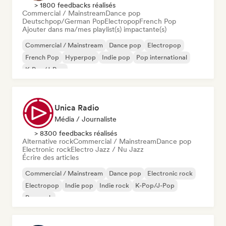
> 1800 feedbacks réalisés
Commercial / Mainstream
Dance pop
Deutschpop/German Pop
Electropop
French Pop
Ajouter dans ma/mes playlist(s) impactante(s)
Commercial / Mainstream
Dance pop
Electropop
French Pop
Hyperpop
Indie pop
Pop international
K-Pop/J-Pop
Unica Radio
Média / Journaliste
> 8300 feedbacks réalisés
Alternative rock
Commercial / Mainstream
Dance pop
Electronic rock
Electro Jazz / Nu Jazz
Écrire des articles
Commercial / Mainstream
Dance pop
Electronic rock
Electropop
Indie pop
Indie rock
K-Pop/J-Pop
Pop rock