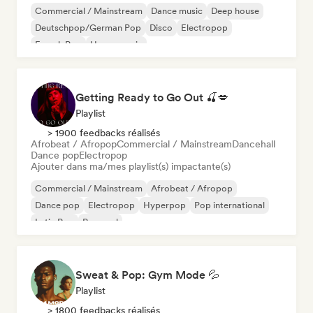
Commercial / Mainstream
Dance music
Deep house
Deutschpop/German Pop
Disco
Electropop
French Pop
House music
Getting Ready to Go Out 🍒💋
Playlist
> 1900 feedbacks réalisés
Afrobeat / Afropop
Commercial / Mainstream
Dancehall
Dance pop
Electropop
Ajouter dans ma/mes playlist(s) impactante(s)
Commercial / Mainstream
Afrobeat / Afropop
Dance pop
Electropop
Hyperpop
Pop international
Latin Pop
Pop soul
Sweat & Pop: Gym Mode 💦
Playlist
> 1800 feedbacks réalisés