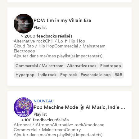
POV: I'm in my Villain Era
Playlist
> 2000 feedbacks réalisés
Alternative rock
Chill / Lo-fi Hip-Hop
Cloud Rap / Hip Hop
Commercial / Mainstream
Electropop
Ajouter dans ma/mes playlist(s) impactante(s)
Commercial / Mainstream
Alternative rock
Electropop
Hyperpop
Indie rock
Pop rock
Psychedelic pop
R&B
NOUVEAU
Pop Machine Mode 🤖 AI Music, Indie Pop & Dream Pop
Playlist
< 100 feedbacks réalisés
Afrobeat / Afropop
Alternative rock
Americana
Commercial / Mainstream
Country
Ajouter dans ma/mes playlist(s) impactante(s)