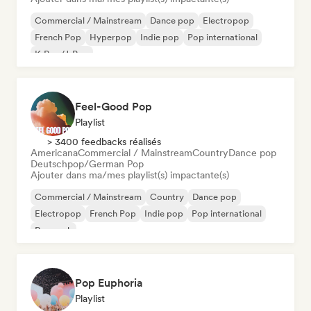
Commercial / Mainstream
Dance pop
Electropop
French Pop
Hyperpop
Indie pop
Pop international
K-Pop/J-Pop
Feel-Good Pop
Playlist
> 3400 feedbacks réalisés
Americana
Commercial / Mainstream
Country
Dance pop
Deutschpop/German Pop
Ajouter dans ma/mes playlist(s) impactante(s)
Commercial / Mainstream
Country
Dance pop
Electropop
French Pop
Indie pop
Pop international
Pop rock
Pop Euphoria
Playlist