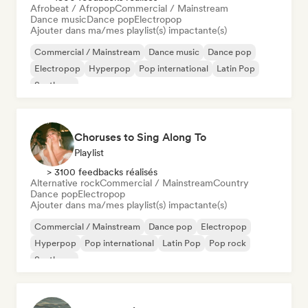
Afrobeat / Afropop
Commercial / Mainstream
Dance music
Dance pop
Electropop
Ajouter dans ma/mes playlist(s) impactante(s)
Commercial / Mainstream
Dance music
Dance pop
Electropop
Hyperpop
Pop international
Latin Pop
Synthpop
Choruses to Sing Along To
Playlist
> 3100 feedbacks réalisés
Alternative rock
Commercial / Mainstream
Country
Dance pop
Electropop
Ajouter dans ma/mes playlist(s) impactante(s)
Commercial / Mainstream
Dance pop
Electropop
Hyperpop
Pop international
Latin Pop
Pop rock
Synthpop