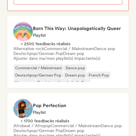
Born This Way: Unapologetically Queer
Playlist
> 2500 feedbacks réalisés
Alternative rock
Commercial / Mainstream
Dance pop
Deutschpop/German Pop
Dream pop
Ajouter dans ma/mes playlist(s) impactante(s)
Commercial / Mainstream
Dance pop
Deutschpop/German Pop
Dream pop
French Pop
Hyperpop
Pop international
Latin Pop
Pop Perfection
Playlist
> 1700 feedbacks réalisés
Afrobeat / Afropop
Commercial / Mainstream
Dance pop
Deutschpop/German Pop
Dream pop
Ajouter dans ma/mes playlist(s) impactante(s)