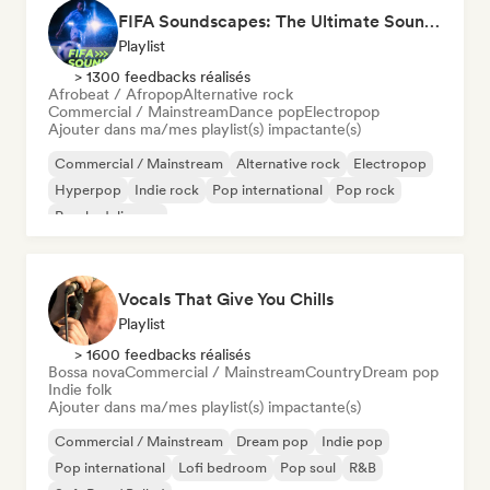
FIFA Soundscapes: The Ultimate Soundtrack ⚽️ Festival Indie, Electropop & Dance Anthems
Playlist
> 1300 feedbacks réalisés
Afrobeat / Afropop
Alternative rock
Commercial / Mainstream
Dance pop
Electropop
Ajouter dans ma/mes playlist(s) impactante(s)
Commercial / Mainstream
Alternative rock
Electropop
Hyperpop
Indie rock
Pop international
Pop rock
Psychedelic pop
Vocals That Give You Chills
Playlist
> 1600 feedbacks réalisés
Bossa nova
Commercial / Mainstream
Country
Dream pop
Indie folk
Ajouter dans ma/mes playlist(s) impactante(s)
Commercial / Mainstream
Dream pop
Indie pop
Pop international
Lofi bedroom
Pop soul
R&B