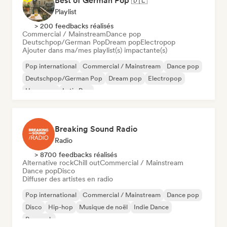
Best of German Pop 🇩🇪
Playlist
> 200 feedbacks réalisés
Commercial / Mainstream
Dance pop
Deutschpop/German Pop
Dream pop
Electropop
Ajouter dans ma/mes playlist(s) impactante(s)
Pop international
Commercial / Mainstream
Dance pop
Deutschpop/German Pop
Dream pop
Electropop
Hyperpop
Latin Pop
Breaking Sound Radio
Radio
> 8700 feedbacks réalisés
Alternative rock
Chill out
Commercial / Mainstream
Dance pop
Disco
Diffuser des artistes en radio
Pop international
Commercial / Mainstream
Dance pop
Disco
Hip-hop
Musique de noël
Indie Dance
Pop rock