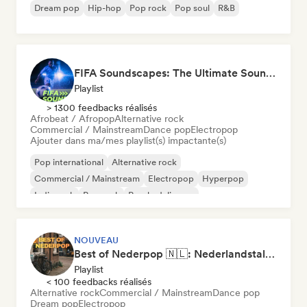
Dream pop
Hip-hop
Pop rock
Pop soul
R&B
FIFA Soundscapes: The Ultimate Soundtrack ⚽️ Festival Indie, Electropop & Dance Anthems
Playlist
> 1300 feedbacks réalisés
Afrobeat / Afropop
Alternative rock
Commercial / Mainstream
Dance pop
Electropop
Ajouter dans ma/mes playlist(s) impactante(s)
Pop international
Alternative rock
Commercial / Mainstream
Electropop
Hyperpop
Indie rock
Pop rock
Psychedelic pop
NOUVEAU
Best of Nederpop 🇳🇱: Nederlandstalige Pop & Hollandse Hits
Playlist
< 100 feedbacks réalisés
Alternative rock
Commercial / Mainstream
Dance pop
Dream pop
Electropop