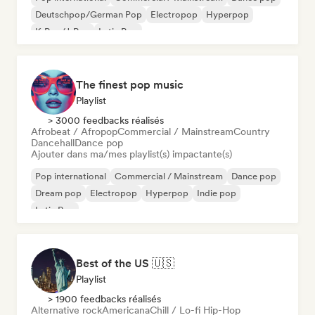
Deutschpop/German Pop
Electropop
Hyperpop
K-Pop/J-Pop
Latin Pop
The finest pop music
Playlist
> 3000 feedbacks réalisés
Afrobeat / Afropop
Commercial / Mainstream
Country
Dancehall
Dance pop
Ajouter dans ma/mes playlist(s) impactante(s)
Pop international
Commercial / Mainstream
Dance pop
Dream pop
Electropop
Hyperpop
Indie pop
Latin Pop
Best of the US 🇺🇸
Playlist
> 1900 feedbacks réalisés
Alternative rock
Americana
Chill / Lo-fi Hip-Hop