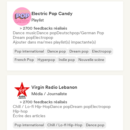
Electric Pop Candy
Playlist
> 2700 feedbacks réalisés
Dance music
Dance pop
Deutschpop/German Pop
Dream pop
Electropop
Ajouter dans ma/mes playlist(s) impactante(s)
Pop international
Dance pop
Dream pop
Electropop
French Pop
Hyperpop
Indie pop
Nouvelle scène
Virgin Radio Lebanon
Média / Journaliste
> 2700 feedbacks réalisés
Chill / Lo-fi Hip-Hop
Dance pop
Dream pop
Electropop
Hip-hop
Écrire des articles
Pop international
Chill / Lo-fi Hip-Hop
Dance pop