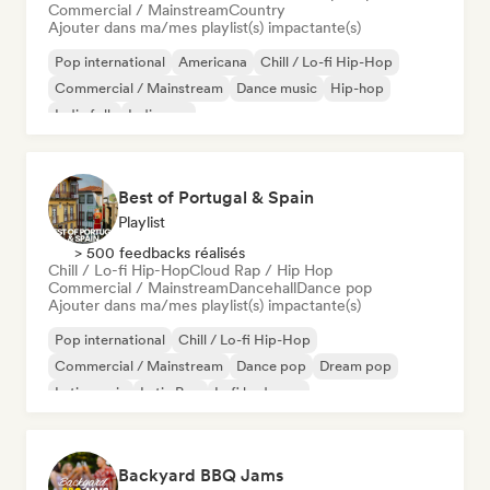
Commercial / Mainstream
Country
Ajouter dans ma/mes playlist(s) impactante(s)
Pop international
Americana
Chill / Lo-fi Hip-Hop
Commercial / Mainstream
Dance music
Hip-hop
Indie folk
Indie pop
Best of Portugal & Spain
Playlist
> 500 feedbacks réalisés
Chill / Lo-fi Hip-Hop
Cloud Rap / Hip Hop
Commercial / Mainstream
Dancehall
Dance pop
Ajouter dans ma/mes playlist(s) impactante(s)
Pop international
Chill / Lo-fi Hip-Hop
Commercial / Mainstream
Dance pop
Dream pop
Latin music
Latin Pop
Lofi bedroom
Backyard BBQ Jams