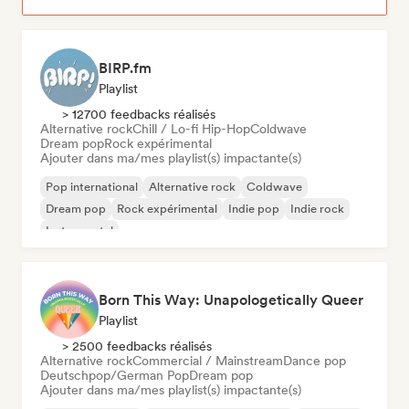
BIRP.fm
Playlist
> 12700 feedbacks réalisés
Alternative rock
Chill / Lo-fi Hip-Hop
Coldwave
Dream pop
Rock expérimental
Ajouter dans ma/mes playlist(s) impactante(s)
Pop international
Alternative rock
Coldwave
Dream pop
Rock expérimental
Indie pop
Indie rock
Instrumental
Born This Way: Unapologetically Queer
Playlist
> 2500 feedbacks réalisés
Alternative rock
Commercial / Mainstream
Dance pop
Deutschpop/German Pop
Dream pop
Ajouter dans ma/mes playlist(s) impactante(s)