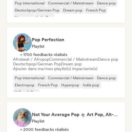
Pop international
Commercial / Mainstream
Dance pop
Deutschpop/German Pop
Dream pop
French Pop
Hyperpop
Latin Pop
Pop Perfection
Playlist
> 1700 feedbacks réalisés
Afrobeat / Afropop
Commercial / Mainstream
Dance pop
Deutschpop/German Pop
Dream pop
Ajouter dans ma/mes playlist(s) impactante(s)
Pop international
Commercial / Mainstream
Dance pop
Electropop
French Pop
Hyperpop
Indie pop
K-Pop/J-Pop
Not Your Average Pop 🛸 Art Pop, Alt-Pop & Indie Pop
Playlist
> 2000 feedbacks réalisés