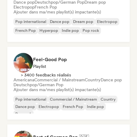
Dance pop
Deutschpop/German Pop
Dream pop
Electropop
French Pop
Ajouter dans ma/mes playlist(s) impactante(s)
Pop international
Dance pop
Dream pop
Electropop
French Pop
Hyperpop
Indie pop
Pop rock
Feel-Good Pop
Playlist
> 3400 feedbacks réalisés
Americana
Commercial / Mainstream
Country
Dance pop
Deutschpop/German Pop
Ajouter dans ma/mes playlist(s) impactante(s)
Pop international
Commercial / Mainstream
Country
Dance pop
Electropop
French Pop
Indie pop
Pop rock