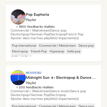
Pop Euphoria
Playlist
> 1800 feedbacks réalisés
Commercial / Mainstream
Dance pop
Deutschpop/German Pop
Electropop
French Pop
Ajouter dans ma/mes playlist(s) impactante(s)
Pop international
Commercial / Mainstream
Dance pop
Electropop
French Pop
Hyperpop
Indie pop
K-Pop/J-Pop
NOUVEAU
Midnight Sun ☀️: Electropop & Dance Pop
Playlist
> 200 feedbacks réalisés
Commercial / Mainstream
Dance music
Dance pop
Deutschpop/German Pop
Electropop
Ajouter dans ma/mes playlist(s) impactante(s)
Pop international
Commercial / Mainstream
Dance pop