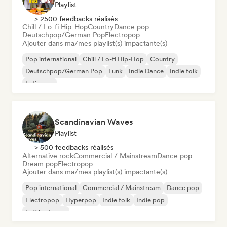
Playlist
> 2500 feedbacks réalisés
Chill / Lo-fi Hip-Hop
Country
Dance pop
Deutschpop/German Pop
Electropop
Ajouter dans ma/mes playlist(s) impactante(s)
Pop international
Chill / Lo-fi Hip-Hop
Country
Deutschpop/German Pop
Funk
Indie Dance
Indie folk
Indie pop
Scandinavian Waves
Playlist
> 500 feedbacks réalisés
Alternative rock
Commercial / Mainstream
Dance pop
Dream pop
Electropop
Ajouter dans ma/mes playlist(s) impactante(s)
Pop international
Commercial / Mainstream
Dance pop
Electropop
Hyperpop
Indie folk
Indie pop
Lofi bedroom