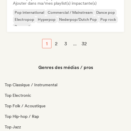
Ajouter dans ma/mes playlist(s) impactante(s)
Pop international
Commercial / Mainstream
Dance pop
Electropop
Hyperpop
Nederpop/Dutch Pop
Pop rock
Pop soul
1
2
3
...
32
Genres des médias / pros
Top Classique / Instrumental
Top Electronic
Top Folk / Acoustique
Top Hip-hop / Rap
Top Jazz