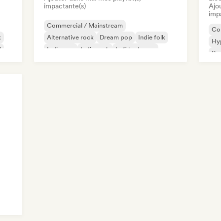
impactante(s)
Ajo
imp
Commercial / Mainstream
Co
k
Alternative rock
Dream pop
Indie folk
Hy
l
Indie pop
Indie rock
Lofi bedroom
Rap
Pop soul