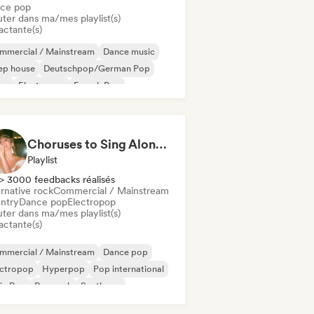
ce pop
uter dans ma/mes playlist(s)
actante(s)
mmercial / Mainstream
Dance music
ep house
Deutschpop/German Pop
sco
Electropop
French Pop
use music
Choruses to Sing Along To
Playlist
> 3000 feedbacks réalisés
rnative rock
Commercial / Mainstream
ntry
Dance pop
Electropop
uter dans ma/mes playlist(s)
actante(s)
mmercial / Mainstream
Dance pop
ectropop
Hyperpop
Pop international
in Pop
Pop rock
Synthpop