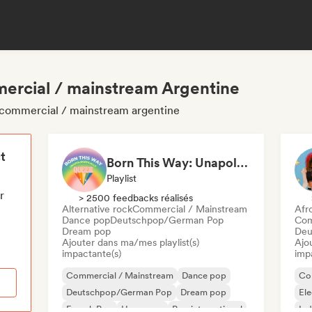
ercial / mainstream Argentine
s commercial / mainstream argentine
t
Born This Way: Unapologetically Queer
Playlist
r
> 2500 feedbacks réalisés
Alternative rock
Commercial / Mainstream
Afr
Dance pop
Deutschpop/German Pop
Com
Dream pop
Deu
Ajouter dans ma/mes playlist(s)
Ajo
impactante(s)
imp
Commercial / Mainstream
Dance pop
Co
Deutschpop/German Pop
Dream pop
El
French Pop
Hyperpop
Pop international
Ind