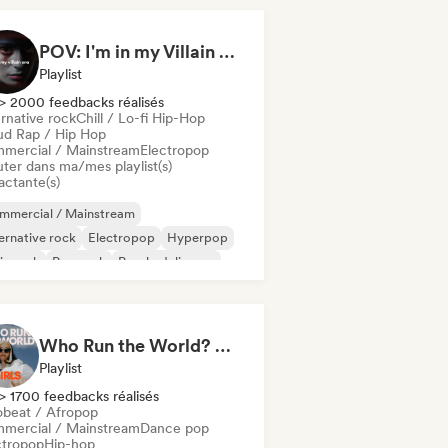
POV: I'm in my Villain Era
Playlist
> 2000 feedbacks réalisés
rnative rock
Chill / Lo-fi Hip-Hop
ud Rap / Hip Hop
mercial / Mainstream
Electropop
uter dans ma/mes playlist(s)
actante(s)
mmercial / Mainstream
ernative rock
Electropop
Hyperpop
ie rock
Pop rock
Psychedelic pop
B
Who Run the World? Girls! 🔥 Female Empowerment Pop & Girl-Power Anthems
Playlist
> 1700 feedbacks réalisés
obeat / Afropop
mercial / Mainstream
Dance pop
ctropop
Hip-hop