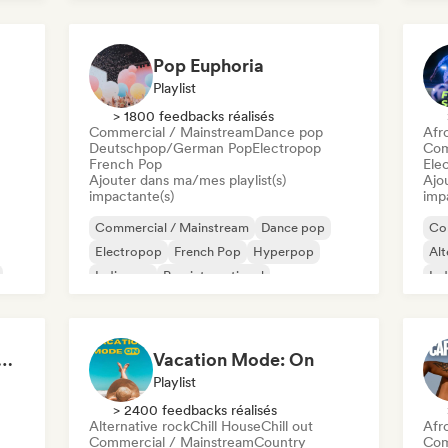
Latin Pop
K-
Pop Euphoria
Playlist
> 1800 feedbacks réalisés
Commercial / Mainstream
Dance pop
Afr
Deutschpop/German Pop
Electropop
Com
French Pop
Ele
Ajouter dans ma/mes playlist(s)
Ajo
impactante(s)
imp
Commercial / Mainstream
Dance pop
Co
Electropop
French Pop
Hyperpop
Alt
Indie pop
Pop international
Ind
K-Pop/J-Pop
Ps
s That Give You Chills
Vacation Mode: On
Playlist
> 2400 feedbacks réalisés
Alternative rock
Chill House
Chill out
Afr
Commercial / Mainstream
Country
Com