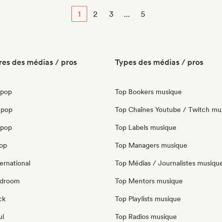
1
2
3
...
5
es des médias / pros
Types des médias / pros
 pop
Top Bookers musique
 pop
Top Chaînes Youtube / Twitch mu
opop
Top Labels musique
pop
Top Managers musique
ernational
Top Médias / Journalistes musiqu
edroom
Top Mentors musique
ck
Top Playlists musique
ul
Top Radios musique