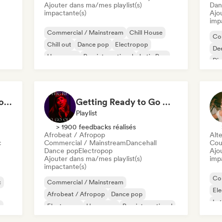
Ajouter dans ma/mes playlist(s)
Dan
impactante(s)
Ajo
imp
Commercial / Mainstream
Chill House
Co
Chill out
Dance pop
Electropop
De
Hyperpop
Pop international
Latin Pop
Di
Ho
Sweat & Pop: Gym Mode 💦
Getting Ready to Go Out 🍒💋
Playlist
> 1900 feedbacks réalisés
Afrobeat / Afropop
Alte
c
Commercial / Mainstream
Dancehall
Cou
Dance pop
Electropop
Ajo
Ajouter dans ma/mes playlist(s)
imp
impactante(s)
Co
c
Commercial / Mainstream
El
Afrobeat / Afropop
Dance pop
Lat
p
Electropop
Hyperpop
Pop international
Latin Pop
Pop soul