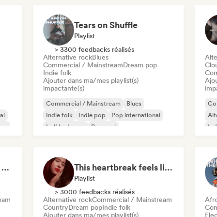
Tears on Shuffle
Playlist
> 3300 feedbacks réalisés
Alternative rock
Blues
Alte
Commercial / Mainstream
Dream pop
Clo
Indie folk
Com
Ajouter dans ma/mes playlist(s)
Ajo
impactante(s)
imp
Commercial / Mainstream
Blues
Co
al
Indie folk
Indie pop
Pop international
Alt
pop
Lofi bedroom
Pop soul
Ind
Singer-songwriter
R&
Sad songs to cry your eyes out
This heartbreak feels like the end of the world
Playlist
> 3000 feedbacks réalisés
ream
Alternative rock
Commercial / Mainstream
Afr
Country
Dream pop
Indie folk
Com
Ajouter dans ma/mes playlist(s)
Ele