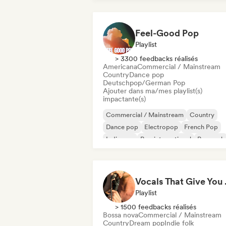
Feel-Good Pop
Playlist
> 3300 feedbacks réalisés
Americana
Commercial / Mainstream
Country
Dance pop
Deutschpop/German Pop
Ajouter dans ma/mes playlist(s)
impactante(s)
Commercial / Mainstream
Country
Dance pop
Electropop
French Pop
Indie pop
Pop international
Pop rock
Vocal
Playlist
> 1500 feedbacks réalisés
Bossa nova
Commercial / Mainstream
Country
Dream pop
Indie folk