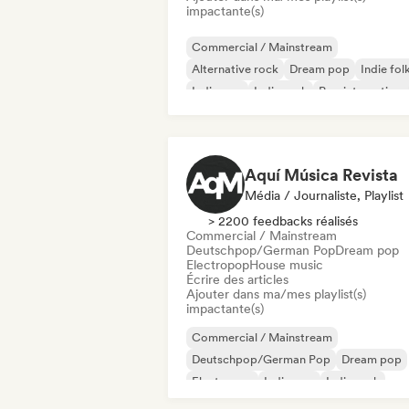
impactante(s)
Commercial / Mainstream
Alternative rock
Dream pop
Indie fol
Indie pop
Indie rock
Pop internationa
Pop rock
Aquí Música Revista
Média / Journaliste, Playlist
> 2200 feedbacks réalisés
Commercial / Mainstream
Deutschpop/German Pop
Dream pop
Electropop
House music
Écrire des articles
Ajouter dans ma/mes playlist(s)
impactante(s)
Commercial / Mainstream
Deutschpop/German Pop
Dream pop
Electropop
Indie pop
Indie rock
New wave
Pop punk