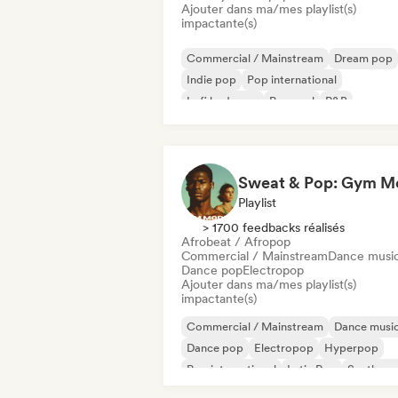
Ajouter dans ma/mes playlist(s)
impactante(s)
Commercial / Mainstream
Dream pop
Indie pop
Pop international
Lofi bedroom
Pop soul
R&B
Soft Pop / Ballad
Playlist
> 1700 feedbacks réalisés
Afrobeat / Afropop
Commercial / Mainstream
Dance musi
Dance pop
Electropop
Ajouter dans ma/mes playlist(s)
impactante(s)
Commercial / Mainstream
Dance musi
Dance pop
Electropop
Hyperpop
Pop international
Latin Pop
Synthpo