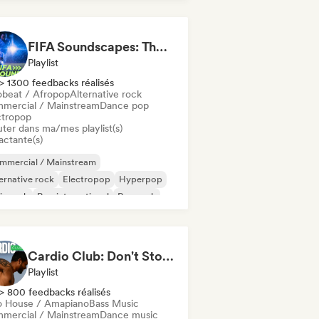
Pop/J-Pop
FIFA Soundscapes: The Ultimate Soundtrack ⚽️ Festival Indie, Electropop & Dance Anthems
Playlist
> 1300 feedbacks réalisés
obeat / Afropop
Alternative rock
mercial / Mainstream
Dance pop
ctropop
uter dans ma/mes playlist(s)
actante(s)
mmercial / Mainstream
ernative rock
Electropop
Hyperpop
ie rock
Pop international
Pop rock
ychedelic pop
Cardio Club: Don't Stop! 💦
Playlist
> 800 feedbacks réalisés
o House / Amapiano
Bass Music
mercial / Mainstream
Dance music