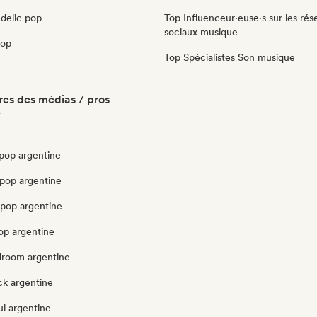
delic pop
Top Influenceur·euse·s sur les rés
sociaux musique
pop
Top Spécialistes Son musique
es des médias / pros
e
pop argentine
pop argentine
opop argentine
op argentine
edroom argentine
ck argentine
l argentine