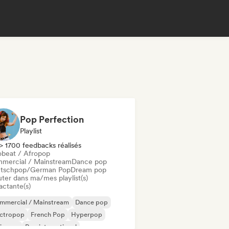
Pop Perfection
Playlist
> 1700 feedbacks réalisés
obeat / Afropop
mercial / Mainstream
Dance pop
tschpop/German Pop
Dream pop
uter dans ma/mes playlist(s)
actante(s)
mmercial / Mainstream
Dance pop
ectropop
French Pop
Hyperpop
ie pop
Pop international