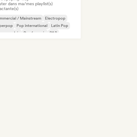
uter dans ma/mes playlist(s)
actante(s)
mmercial / Mainstream
Electropop
perpop
Pop international
Latin Pop
 en anglais
Rap francais
R&B