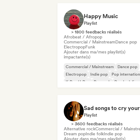
Happy Music
Playlist
> 1800 feedbacks réalisés
Afrobeat / Afropop
Commercial / Mainstream
Dance pop
Electropop
Funk
Ajouter dans ma/mes playlist(s)
impactante(s)
Commercial / Mainstream
Dance pop
Electropop
Indie pop
Pop internation
K-Pop/J-Pop
Pop rock
Psychedelic 
Playlist
> 3600 feedbacks réalisés
Alternative rock
Commercial / Mainst
Dream pop
Indie folk
Indie pop
Ajouter dans ma/mes playlist(s)