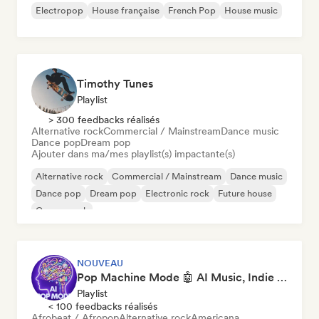
Electropop
House française
French Pop
House music
Timothy Tunes
Playlist
> 300 feedbacks réalisés
Alternative rock
Commercial / Mainstream
Dance music
Dance pop
Dream pop
Ajouter dans ma/mes playlist(s) impactante(s)
Alternative rock
Commercial / Mainstream
Dance music
Dance pop
Dream pop
Electronic rock
Future house
Garage rock
NOUVEAU
Pop Machine Mode 🤖 AI Music, Indie Pop & Dream Pop
Playlist
< 100 feedbacks réalisés
Afrobeat / Afropop
Alternative rock
Americana