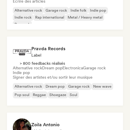
Écrire des articles
Alternative rock
Garage rock
Indie folk
Indie pop
Indie rock
Rap international
Metal / Heavy metal
Pop rock
Pravda Records
Label
> 800 feedbacks réalisés
Alternative rock
Dream pop
Electronica
Garage rock
Indie pop
Signer des artistes et/ou sortir leur musique
Alternative rock
Dream pop
Garage rock
New wave
Pop soul
Reggae
Shoegaze
Soul
Zoila Antonio