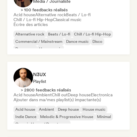
Média / Journaliste
> 100 feedbacks réalisés
Acid house
Alternative rock
Beats / Lo-fi
Chill / Lo-fi Hip-Hop
Classical music
Écrire des articles
Alternative rock
Beats / Lo-fi
Chill / Lo-fi Hip-Hop
Commercial / Mainstream
Dance music
Disco
Dream pop
House music
N3UX
Playlist
> 2800 feedbacks réalisés
Acid house
Ambient
Chill out
Deep house
Electronica
Ajouter dans ma/mes playlist(s) impactante(s)
Acid house
Ambient
Deep house
House music
Indie Dance
Melodic & Progressive House
Minimal
Organic House / Downtempo