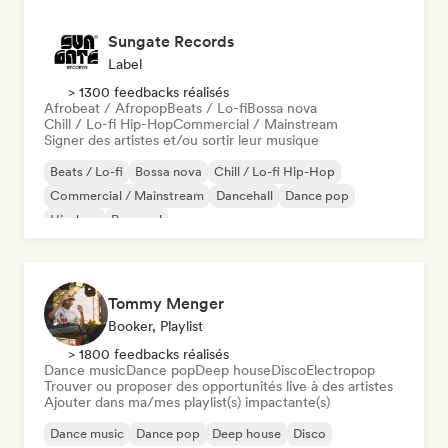
Sungate Records
Label
> 1300 feedbacks réalisés
Afrobeat / Afropop
Beats / Lo-fi
Bossa nova
Chill / Lo-fi Hip-Hop
Commercial / Mainstream
Signer des artistes et/ou sortir leur musique
Beats / Lo-fi
Bossa nova
Chill / Lo-fi Hip-Hop
Commercial / Mainstream
Dancehall
Dance pop
Hip-hop
Pop soul
Tommy Menger
Booker, Playlist
> 1800 feedbacks réalisés
Dance music
Dance pop
Deep house
Disco
Electropop
Trouver ou proposer des opportunités live à des artistes
Ajouter dans ma/mes playlist(s) impactante(s)
Dance music
Dance pop
Deep house
Disco