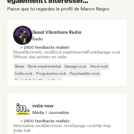
également t'intéresser...
Parce que tu regardes le profil de Marco Negro
Good Vibrations Radio
Radio
> 2900 feedbacks réalisés
Blues
Electronic rock
Rock expérimental
Funk
Garage rock
Diffuser des artistes en radio
Blues
Rock expérimental
Garage rock
Hard rock
Indie rock
Progressive rock
Psychedelic rock
Rock & Roll / Classic Rock
indie now
Média / Journaliste
> 2400 feedbacks réalisés
Alternative rock
Electronic rock
Garage rock
Hip-hop
Indie folk