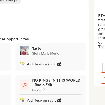
rco Mengoni
RTA 
firs
rela
gre
anti
them
 des opportunités…
our l
That
Taste
Stella Maria Music
A diffusé en radio
NO KINGS IN THIS WORLD
- Radio Edit
DJ ALEX
A diffusé en radio