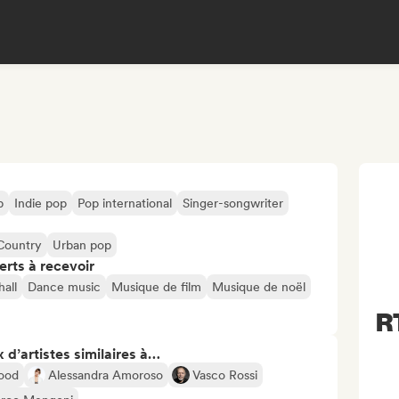
p
Indie pop
Pop international
Singer-songwriter
Country
Urban pop
erts à recevoir
all
Dance music
Musique de film
Musique de noël
RT
 d’artistes similaires à…
ood
Alessandra Amoroso
Vasco Rossi