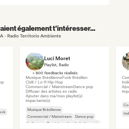
aient également t'intéresser...
TA - Radio Territorio Ambiente
Luci Moret
Playlist, Radio
> 800 feedbacks réalisés
Musique Brésilienne
Funk Brésilien
Com
op
Chill / Lo-fi Hip-Hop
Ind
Commercial / Mainstream
Dance pop
Ajo
Diffuser des artistes en radio
imp
Ajouter dans ma/mes playlist(s)
impactante(s)
Co
Musique Brésilienne
ock
Ind
Commercial / Mainstream
Dance pop
Indie pop
Pop international
Latin music