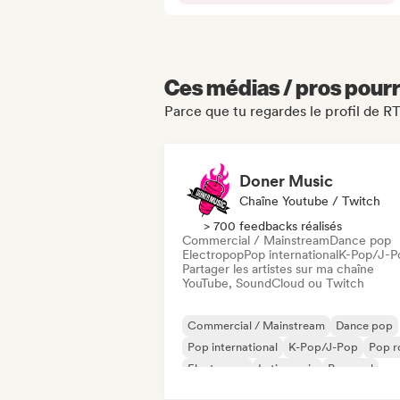
Ces médias / pros pourr
Parce que tu regardes le profil de R
Doner Music
Chaîne Youtube / Twitch
> 700 feedbacks réalisés
Commercial / Mainstream
Dance pop
Electropop
Pop international
K-Pop/J-P
Partager les artistes sur ma chaîne
YouTube, SoundCloud ou Twitch
Commercial / Mainstream
Dance pop
Pop international
K-Pop/J-Pop
Pop r
Electropop
Latin music
Pop soul