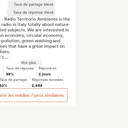
Taux de partage élevé
Taux de réponse élevé
- Radio Territorio Ambiente is the 
t radio in Italy totally about nature-
ted subjects. We are interested in 
en economy, circular economy, 
-pollution, green washing and 
es that have a great impact on 
ives.

's ...
Voir plus
Taux de réponse
Répond en
98%
2 jours
Taux de partage
Réponses données
52%
2,489
Voir les médias / pros similaires