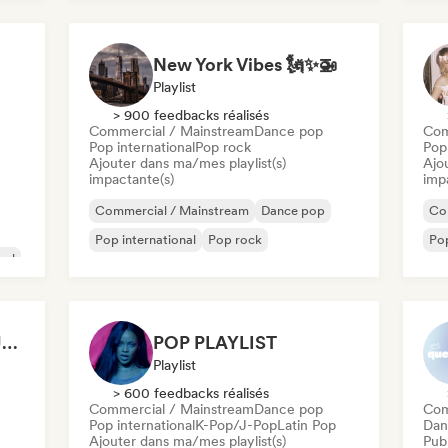
Pop rock
Progressive pop
New York Vibes 🗽✨🚁
Playlist
> 900 feedbacks réalisés
Commercial / Mainstream
Dance pop
Com
Pop international
Pop rock
Pop 
Ajouter dans ma/mes playlist(s)
Ajo
impactante(s)
imp
Commercial / Mainstream
Dance pop
Co
Pop international
Pop rock
Pop
nal
🎀 That Girl 🎀 Glow Up Playlist (Female Artists)
POP PLAYLIST
Playlist
> 600 feedbacks réalisés
Commercial / Mainstream
Dance pop
Com
Pop international
K-Pop/J-Pop
Latin Pop
Dan
Ajouter dans ma/mes playlist(s)
Publ