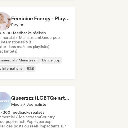
Feminine Energy - Playlist
Playlist
> 1800 feedbacks réalisés
mercial / Mainstream
Dance pop
international
R&B
uter dans ma/mes playlist(s)
actante(s)
mmercial / Mainstream
Dance pop
 international
R&B
Queerzzz (LGBTQ+ artists)
Média / Journaliste
> 300 feedbacks réalisés
mercial / Mainstream
Country
ce pop
French Pop
Hyperpop
ier des posts ou reels impactants sur