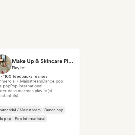
Make Up & Skincare Playlist
Playlist
> 1100 feedbacks réalisés
mercial / Mainstream
Dance pop
ie pop
Pop international
uter dans ma/mes playlist(s)
actante(s)
mmercial / Mainstream
Dance pop
ie pop
Pop international