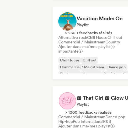
Vacation Mode: On
Playlist
> 2300 feedbacks réalisés
Alternative rock
Chill House
Chill out
Commercial / Mainstream
Country
Ajouter dans ma/mes playlist(s)
impactante(s)
Chill House
Chill out
Commercial / Mainstream
Dance pop
Electropop
Hyperpop
Pop internatio
Latin Pop
Playlist
> 1000 feedbacks réalisés
Commercial / Mainstream
Dance pop
Hip-hop
Pop international
R&B
Ajouter dans ma/mes playlist(s)