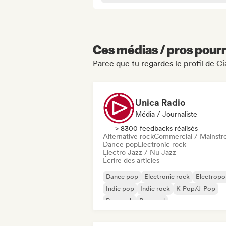
Ces médias / pros pourr
Parce que tu regardes le profil de Cia
Unica Radio
Média / Journaliste
> 8300 feedbacks réalisés
Alternative rock
Commercial / Mainst
Dance pop
Electronic rock
Electro Jazz / Nu Jazz
Écrire des articles
Dance pop
Electronic rock
Electrop
Indie pop
Indie rock
K-Pop/J-Pop
Pop rock
Pop soul