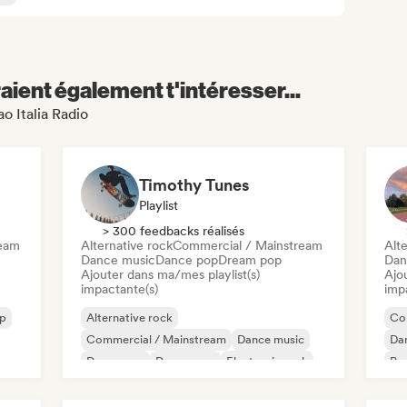
aient également t'intéresser...
o Italia Radio
Timothy Tunes
Playlist
> 300 feedbacks réalisés
ream
Alternative rock
Commercial / Mainstream
Alte
Dance music
Dance pop
Dream pop
Dan
Ajouter dans ma/mes playlist(s)
Ajo
impactante(s)
imp
op
Alternative rock
Co
Commercial / Mainstream
Dance music
Da
Dance pop
Dream pop
Electronic rock
Po
Future house
Garage rock