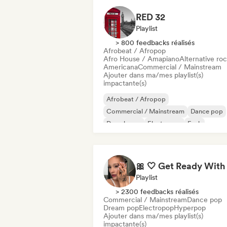
RED 32
Playlist
> 800 feedbacks réalisés
Afrobeat / Afropop
Afro House / Amapiano
Alternative ro
Americana
Commercial / Mainstream
Ajouter dans ma/mes playlist(s)
impactante(s)
Afrobeat / Afropop
Commercial / Mainstream
Dance pop
Deep house
Electropop
Funk
Future house
Hyperpop
Playlist
> 2300 feedbacks réalisés
Commercial / Mainstream
Dance pop
Dream pop
Electropop
Hyperpop
Ajouter dans ma/mes playlist(s)
impactante(s)