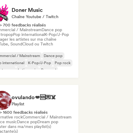
Doner Music
Chaîne Youtube / Twitch
> 700 feedbacks réalisés
mercial / Mainstream
Dance pop
ctropop
Pop international
K-Pop/J-Pop
ager les artistes sur ma chaîne
Tube, SoundCloud ou Twitch
mmercial / Mainstream
Dance pop
 international
K-Pop/J-Pop
Pop rock
ectropop
Latin music
Pop soul
ovulando💋🆘💌☠️
Playlist
> 1600 feedbacks réalisés
rnative rock
Commercial / Mainstream
ce music
Dance pop
Dream pop
uter dans ma/mes playlist(s)
actante(s)