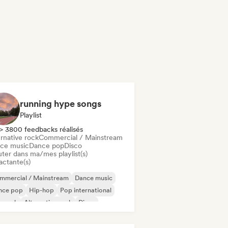
running hype songs
Playlist
> 3800 feedbacks réalisés
rnative rock
Commercial / Mainstream
ce music
Dance pop
Disco
uter dans ma/mes playlist(s)
actante(s)
mmercial / Mainstream
Dance music
nce pop
Hip-hop
Pop international
p rock
Alternative rock
Disco