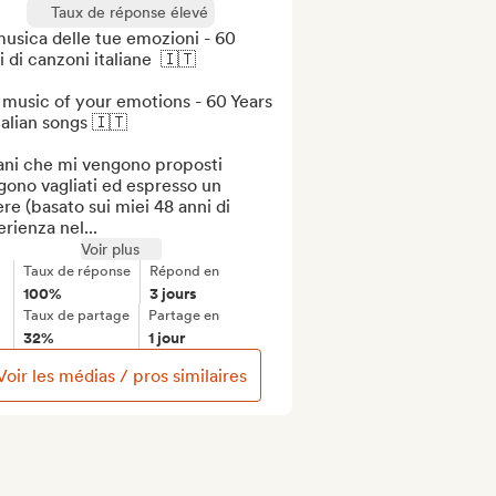
Taux de réponse élevé
usica delle tue emozioni - 60 
 di canzoni italiane  🇮🇹

music of your emotions - 60 Years 
talian songs 🇮🇹

ani che mi vengono proposti 
ono vagliati ed espresso un 
re (basato sui miei 48 anni di 
rienza nel...
Voir plus
Taux de réponse
Répond en
100%
3 jours
Taux de partage
Partage en
32%
1 jour
Voir les médias / pros similaires