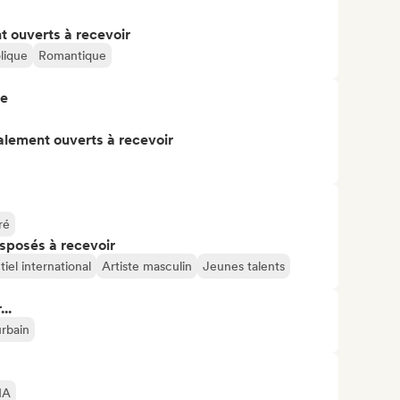
t ouverts à recevoir
lique
Romantique
re
alement ouverts à recevoir
ré
isposés à recevoir
iel international
Artiste masculin
Jeunes talents
..
rbain
IA