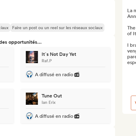
La m
Anni
The 
ciaux
Faire un post ou un reel sur les réseaux sociaux
of I
 des opportunités…
I br
veng
It`s Not Day Yet
pare
Raf.P
espe
A diffusé en radio
Tune Out
Ian Erix
A diffusé en radio