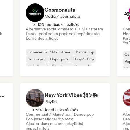
Cosmonauta
Média / Journaliste
> 1100 feedbacks réalisés
Alternative rock
Commercial / Mainstream
Com
ck
Dance pop
Dream pop
Rock expérimental
Ele
Écrire des articles
Part
You
Commercial / Mainstream
Dance pop
Co
Dream pop
Hyperpop
K-Pop/J-Pop
Pop
Latin Pop
Lofi bedroom
Pop rock
El
🎀 🤍 Get Ready With Me🤍 🎀 GRWM Playlist
New York Vibes 🗽✨🚁
Playlist
> 900 feedbacks réalisés
Commercial / Mainstream
Dance pop
Alte
Pop international
Pop rock
Dan
Ajouter dans ma/mes playlist(s)
Ajo
impactante(s)
imp