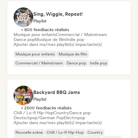
Sing, Wiggle, Repeat!
Playlist
> 800 feedbacks réalisés
Musique pour enfants
Commercial / Mainstream
Dance pop
Musique de film
Indie pop
Ajouter dans ma/mes playlist(s) impactante(s)
Musique pour enfants
Musique de film
Commercial / Mainstream
Dance pop
Indie pop
Backyard BBQ Jams
Playlist
> 2500 feedbacks réalisés
Chill / Lo-fi Hip-Hop
Country
Dance pop
Deutschpop/German Pop
Electropop
Ajouter dans ma/mes playlist(s) impactante(s)
Nouvelle scène
Chill / Lo-fi Hip-Hop
Country