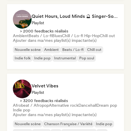
Quiet Hours, Loud Minds 🔮 Singer-Songwriter, Bedroom Pop & Dream Pop
Playlist
> 2000 feedbacks réalisés
Ambient
Beats / Lo-fi
Blues
Chill / Lo-fi Hip-Hop
Chill out
Ajouter dans ma/mes playlist(s) impactante(s)
Nouvelle scène
Ambient
Beats / Lo-fi
Chill out
Indie folk
Indie pop
Instrumental
Pop soul
Velvet Vibes
Playlist
> 3200 feedbacks réalisés
Afrobeat / Afropop
Alternative rock
Dancehall
Dream pop
Indie pop
Ajouter dans ma/mes playlist(s) impactante(s)
Nouvelle scène
Chanson Française / Variété
Indie pop