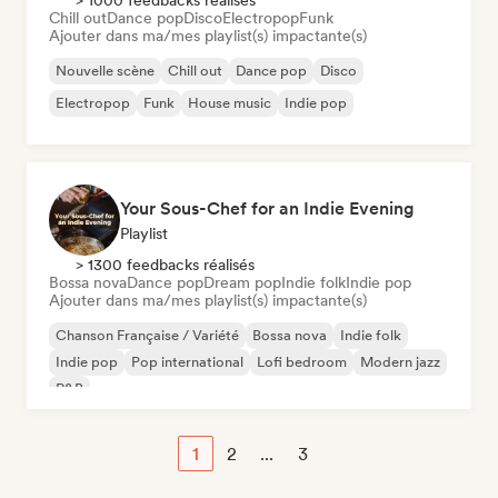
> 1000 feedbacks réalisés
Chill out
Dance pop
Disco
Electropop
Funk
Ajouter dans ma/mes playlist(s) impactante(s)
Nouvelle scène
Chill out
Dance pop
Disco
Electropop
Funk
House music
Indie pop
Your Sous-Chef for an Indie Evening
Playlist
> 1300 feedbacks réalisés
Bossa nova
Dance pop
Dream pop
Indie folk
Indie pop
Ajouter dans ma/mes playlist(s) impactante(s)
Chanson Française / Variété
Bossa nova
Indie folk
Indie pop
Pop international
Lofi bedroom
Modern jazz
R&B
1
2
...
3