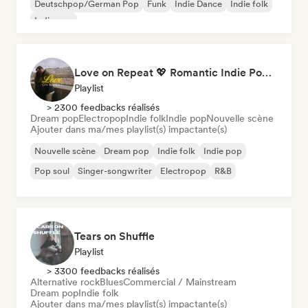
Deutschpop/German Pop
Funk
Indie Dance
Indie folk
Indie pop
Love on Repeat 💖 Romantic Indie Pop, Neo Soul & Singer-Songwriter
Playlist
> 2300 feedbacks réalisés
Dream pop
Electropop
Indie folk
Indie pop
Nouvelle scène
Ajouter dans ma/mes playlist(s) impactante(s)
Nouvelle scène
Dream pop
Indie folk
Indie pop
Pop soul
Singer-songwriter
Electropop
R&B
Tears on Shuffle
Playlist
> 3300 feedbacks réalisés
Alternative rock
Blues
Commercial / Mainstream
Dream pop
Indie folk
Ajouter dans ma/mes playlist(s) impactante(s)