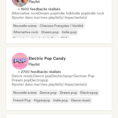
Playlist
> 1500 feedbacks réalisés
Alternative rock
Dream pop
Indie folk
Indie pop
Indie rock
Ajouter dans ma/mes playlist(s) impactante(s)
Nouvelle scène
Chanson Française / Variété
Alternative rock
Dream pop
Indie pop
Pop international
Latin Pop
R&B
Electric Pop Candy
Playlist
> 2700 feedbacks réalisés
Dance music
Dance pop
Deutschpop/German Pop
Dream pop
Electropop
Ajouter dans ma/mes playlist(s) impactante(s)
Nouvelle scène
Dance pop
Dream pop
Electropop
French Pop
Hyperpop
Indie pop
Dance music