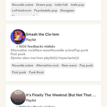
Nouvelle scène
Dream pop
Indie folk
Indie pop
Lofi bedroom
Psychedelic pop
Shoegaze
Singer-songwriter
Smash the Cis-tem
Playlist
> 1000 feedbacks réalisés
Alternative rock
New wave
Nouvelle scène
Pop punk
Post punk
Ajouter dans ma/mes playlist(s) impactante(s)
Nouvelle scène
Alternative rock
New wave
Pop punk
Post punk
Punk Rock
It's Finally The Weeknd (But Not That One)
Playlist