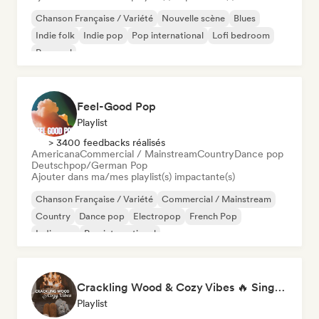
Chanson Française / Variété
Nouvelle scène
Blues
Indie folk
Indie pop
Pop international
Lofi bedroom
Pop soul
Feel-Good Pop
Playlist
> 3400 feedbacks réalisés
Americana
Commercial / Mainstream
Country
Dance pop
Deutschpop/German Pop
Ajouter dans ma/mes playlist(s) impactante(s)
Chanson Française / Variété
Commercial / Mainstream
Country
Dance pop
Electropop
French Pop
Indie pop
Pop international
Crackling Wood & Cozy Vibes 🔥 Singer-Songwriter, Dream Pop & Bedroom Pop
Playlist