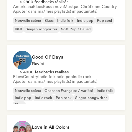
> 2800 feedbacks réalisés
Americana
Blues
Bossa nova
Musique Chrétienne
Country
Ajouter dans ma/mes playlist(s) impactante(s)
Nouvelle scène
Blues
Indie folk
Indie pop
Pop soul
R&B
Singer-songwriter
Soft Pop / Ballad
Good Ol' Days
Playlist
> 4000 feedbacks réalisés
Blues
Country
Indie folk
Indie pop
Indie rock
Ajouter dans ma/mes playlist(s) impactante(s)
Nouvelle scène
Chanson Française / Variété
Indie folk
Indie pop
Indie rock
Pop rock
Singer-songwriter
Blues
Love in All Colors