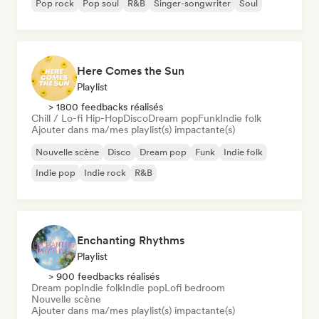
Pop rock
Pop soul
R&B
Singer-songwriter
Soul
Here Comes the Sun
Playlist
> 1800 feedbacks réalisés
Chill / Lo-fi Hip-Hop
Disco
Dream pop
Funk
Indie folk
Ajouter dans ma/mes playlist(s) impactante(s)
Nouvelle scène
Disco
Dream pop
Funk
Indie folk
Indie pop
Indie rock
R&B
Enchanting Rhythms
Playlist
> 900 feedbacks réalisés
Dream pop
Indie folk
Indie pop
Lofi bedroom
Nouvelle scène
Ajouter dans ma/mes playlist(s) impactante(s)