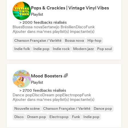
Pops & Crackles | Vintage Vinyl Vibes
Playlist
> 2000 feedbacks réalisés
Blues
Bossa nova
Sertanejo Brésilien
Disco
Funk
Ajouter dans ma/mes playlist(s) impactante(s)
Chanson Française / Variété
Bossa nova
Hip-hop
Indie folk
Indie pop
Indie rock
Modern jazz
Pop soul
Mood Boosters 🌈
Playlist
> 2700 feedbacks réalisés
Dance pop
Disco
Dream pop
Electropop
Funk
Ajouter dans ma/mes playlist(s) impactante(s)
Nouvelle scène
Chanson Française / Variété
Dance pop
Disco
Dream pop
Electropop
Funk
Indie pop