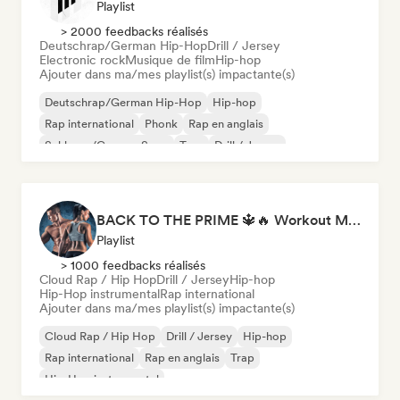
Playlist
> 2000 feedbacks réalisés
Deutschrap/German Hip-Hop
Drill / Jersey
Electronic rock
Musique de film
Hip-hop
Ajouter dans ma/mes playlist(s) impactante(s)
Deutschrap/German Hip-Hop
Hip-hop
Rap international
Phonk
Rap en anglais
Schlager/German Song
Trap
Drill / Jersey
BACK TO THE PRIME 🔱🔥 Workout Motivation Playlist
Playlist
> 1000 feedbacks réalisés
Cloud Rap / Hip Hop
Drill / Jersey
Hip-hop
Hip-Hop instrumental
Rap international
Ajouter dans ma/mes playlist(s) impactante(s)
Cloud Rap / Hip Hop
Drill / Jersey
Hip-hop
Rap international
Rap en anglais
Trap
Hip-Hop instrumental