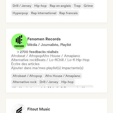
Drill / Jersey
Hip-hop
Rap en anglais
Trap
Grime
Hyperpop
Rap international
Rap francais
Fenomen Records
Média / Journaliste, Playlist
> 2700 feedbacks réalisés
Afrobeat / Afropop
Afro House / Amapiano
Alternative rock
Beats / Lo-fi
Chill / Lo-fi Hip-Hop
Écrire des articles
Ajouter dans ma/mes playlist(s) impactante(s)
Afrobeat / Afropop
Afro House / Amapiano
Alternative rock
Drill / Jersey
Hip-hop
Hip-Hop instrumental
Melodic & Progressive House
Reggaeton
Fitout Music