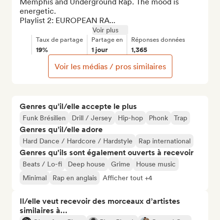
Memphis and Underground Rap. The mood is 
energetic.

Playlist 2: EUROPEAN RA...
Voir plus
Taux de partage
Partage en
Réponses données
19%
1 jour
1,365
Voir les médias / pros similaires
Genres qu’il/elle accepte le plus
Funk Brésilien
Drill / Jersey
Hip-hop
Phonk
Trap
Genres qu’il/elle adore
Hard Dance / Hardcore / Hardstyle
Rap international
Genres qu'ils sont également ouverts à recevoir
Beats / Lo-fi
Deep house
Grime
House music
Minimal
Rap en anglais
Afficher tout +4
Il/elle veut recevoir des morceaux d’artistes
similaires à…