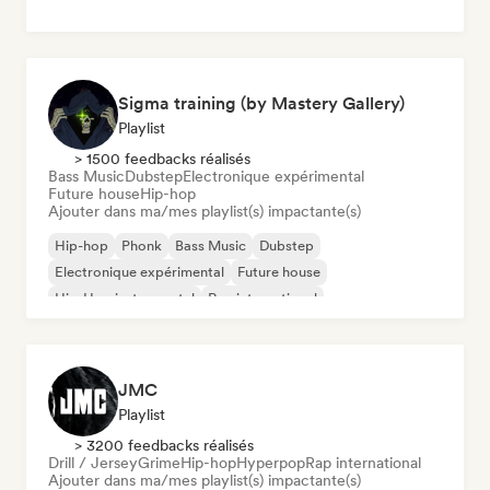
Sigma training (by Mastery Gallery)
Playlist
> 1500 feedbacks réalisés
Bass Music
Dubstep
Electronique expérimental
Future house
Hip-hop
Ajouter dans ma/mes playlist(s) impactante(s)
Hip-hop
Phonk
Bass Music
Dubstep
Electronique expérimental
Future house
Hip-Hop instrumental
Rap international
JMC
Playlist
> 3200 feedbacks réalisés
Drill / Jersey
Grime
Hip-hop
Hyperpop
Rap international
Ajouter dans ma/mes playlist(s) impactante(s)