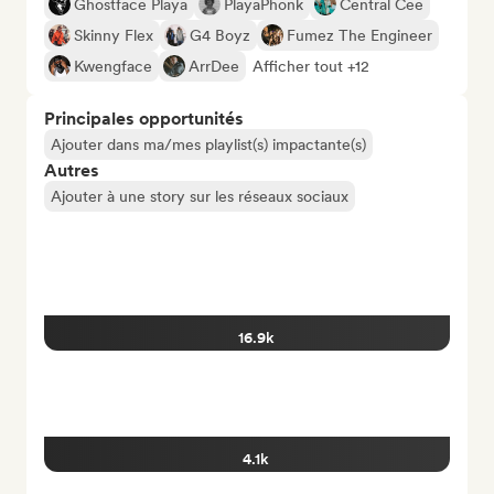
Ghostface Playa
PlayaPhonk
Central Cee
Skinny Flex
G4 Boyz
Fumez The Engineer
Kwengface
ArrDee
Afficher tout +12
Principales opportunités
Ajouter dans ma/mes playlist(s) impactante(s)
Autres
Ajouter à une story sur les réseaux sociaux
16.9k
4.1k